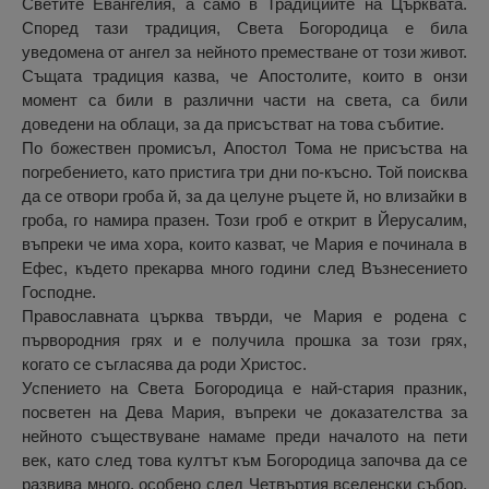
Светите Евангелия, а само в Традициите на Църквата.
Според тази традиция, Света Богородица е била
уведомена от ангел за нейното преместване от този живот.
Същата традиция казва, че Апостолите, които в онзи
момент са били в различни части на света, са били
доведени на облаци, за да присъстват на това събитие.
По божествен промисъл, Апостол Тома не присъства на
погребението, като пристига три дни по-късно. Той поисква
да се отвори гроба й, за да целуне ръцете й, но влизайки в
гроба, го намира празен. Този гроб е открит в Йерусалим,
въпреки че има хора, които казват, че Мария е починала в
Ефес, където прекарва много години след Възнесението
Господне.
Православната църква твърди, че Мария е родена с
първородния грях и е получила прошка за този грях,
когато се съгласява да роди Христос.
Успението на Света Богородица е най-стария празник,
посветен на Дева Мария, въпреки че доказателства за
нейното съществуване намаме преди началото на пети
век, като след това култът към Богородица започва да се
развива много, особено след Четвъртия вселенски събор,