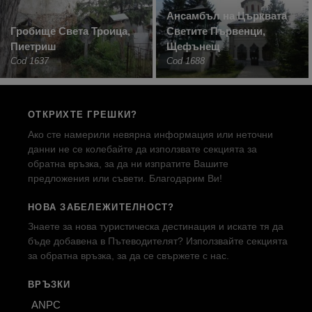
Ансамбъл на Църквата
Гробище Света Троица,
Светите Първенци,
Пиетриш
Щефънещ
Cod 1637
Cod 1688
ОТКРИХТЕ ГРЕШКИ?
Ако сте намерили невярна информация или неточни
данни не се колебайте да използвате секцията за
обратна връзка, за да ни изпратите Вашите
предложения или съвети. Благодарим Ви!
НОВА ЗАБЕЛЕЖИТЕЛНОСТ?
Знаете за нова туристическа дестинация и искате тя да
бъде добавена в Пътеводителят? Използвайте секцията
за обратна връзка, за да се свържете с нас.
ВРЪЗКИ
ANPC