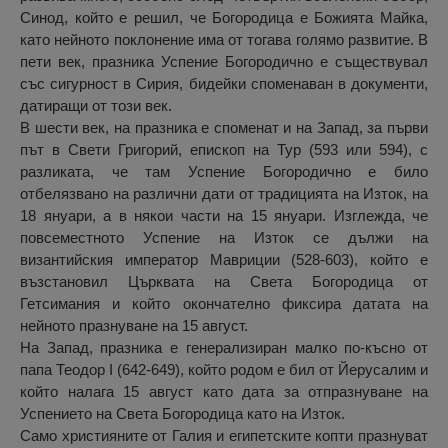
Синод, който е решил, че Богородица е Божията Майка,
като нейното поклонение има от тогава голямо развитие. В
пети век, празника Успение Богородично е съществувал
със сигурност в Сирия, бидейки споменаван в документи,
датиращи от този век.
В шести век, на празника е споменат и на Запад, за първи
път в Свети Григорий, епископ на Тур (593 или 594), с
разликата, че там Успение Богородично е било
отбелязвано на различни дати от традицията на Изток, на
18 януари, а в някои части на 15 януари. Изглежда, че
повсеместното Успение на Изток се дължи на
византийския император Мавриции (528-603), който е
възстановил Църквата на Света Богородица от
Гетсимания и който окончателно фиксира датата на
нейното празнуване на 15 август.
На Запад, празника е генерализиран малко по-късно от
папа Теодор I (642-649), който родом е бил от Йерусалим и
който налага 15 август като дата за отпразнуване на
Успението на Света Богородица като на Изток.
Само християните от Галия и египетските копти празнуват