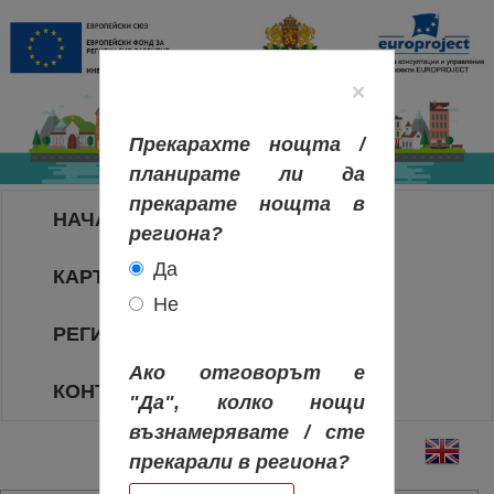
×
Прекарахте нощта /
планирате ли да
прекарате нощта в
НАЧАЛО
региона?
Да
КАРТА НА РЕГИОНИТЕ
Не
РЕГИОНИ
Ако отговорът е
КОНТАКТИ
"Да", колко нощи
възнамерявате / сте
прекарали в региона?