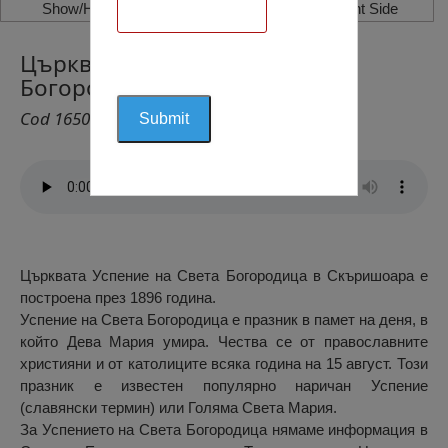
Show/Hide Left Side
Show/Hide Right Side
Църквата Успение на Света
Богородица, Скъришоара
Cod 1650
Църквата Успение на Света Богородица в Скъришоара е
построена през 1896 година.
Успение на Света Богородица е празник в памет на деня, в
който Дева Мария умира. Чества се от православните
християни и от католиците всяка година на 15 август. Този
празник е известен популярно наричан Успение
(славянски термин) или Голяма Света Мария.
За Успението на Света Богородица нямаме информация в