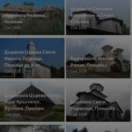
Църквата Светиите
Имението Чезиени,
Константин и Елена,
Чезиени
Слатина
Cod 1600
Cod 1659
Дървена Църква Свети
Никола, Перьеци,
Болярското Имение
Перьеци де Жос
Роман, Плешойу
Cod 1717
Cod 1639
Дървената Църква Свети
Йоан Кръстител,
Църквата Свети
Вулпени, Присака
Първенци, Плешойу
Cod 1640
Cod 1638