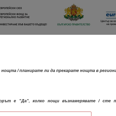
 нощта / планирате ли да прекарате нощта в регион
орът е "Да", колко нощи възнамерявате / сте п
КАРТА НА РЕГИОНИТЕ
РЕГИОНИ
КОН