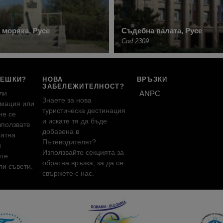
 моряка, Русе
Съдебна палата, Русе
Cod 2309
РЕШКИ?
НОВА
ВРЪЗКИ
ЗАБЕЛЕЖИТЕЛНОСТ?
ли
ANPC
Знаете за нова
мация или
туристическа дестинация
не се
и искате тя да бъде
зползвате
добавена в
ратна
Пътеводителят?
и
Използвайте секцията за
ите
обратна връзка, за да се
и съвети.
свържете с нас.
!