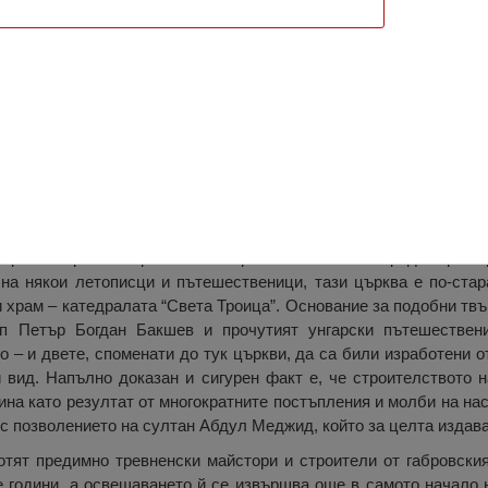
ги, Русе
 на тихо и спокойно място – под сянката на огромни кестенов
тарите и красиви християнски храмове в големия град на река 
на някои летописци и пътешественици, тази църква е по-стар
и храм – катедралата “Света Троица”. Основание за подобни тв
оп Петър Богдан Бакшев и прочутият унгарски пътешествен
 – и двете, споменати до тук църкви, да са били изработени о
 вид. Напълно доказан и сигурен факт е, че строителството 
дина като резултат от многократните постъпления и молби на нас
и с позволението на султан Абдул Меджид, който за целта изда
тят предимно тревненски майстори и строители от габровския
 години, а освещаването й се извършва още в самото начало н