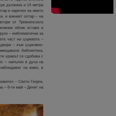
тра дължина и 14 метра
лтар е наречен на името
и, и южният олтар – на
втори от Тревненската
ковния облик оставя и
други – емблематични за
ата част на църквата –
 двора – към църковно-
омещавали библиотека,
те храмът се сдобива с
нес – напълно в духа на
наблюдават на живо, в
ровител – Свети Георги,
а – 6-ти май – Денят на