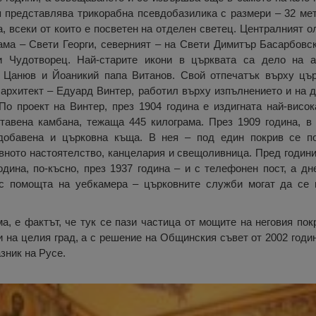
я представлява трикорабна псевдобазилика с размери – 32 ме
, всеки от които е посветен на отделен светец. Централният о
ама – Свети Георги, северният – на Свети Димитър Басарбовск
 Чудотворец. Най-старите икони в църквата са дело на а
 Цанюв и Йоаникий папа Витанов. Свой отпечатък върху цър
 архитект – Едуард Винтер, работил върху изпълнението и на 
По проект на Винтер, през 1904 година е издигната най-висок
ставена камбана, тежаща 445 килограма. През 1909 година, в
добавена и църковна къща. В нея – под един покрив се п
вното настоятелство, канцелария и свещоливница. Пред години
одина, по-късно, през 1937 година – и с телефонен пост, а д
 с помощта на уебкамера – църковните служби могат да се 
а, е фактът, че тук се пази частица от мощите на неговия пок
и на целия град, а с решение на Общинския съвет от 2002 годин
зник на Русе.