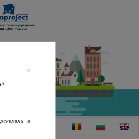
×
а?
рекарали в
ТАКТИ