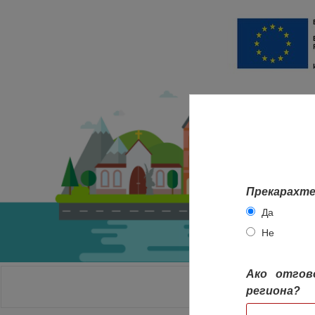
Прекарахте
Да
Не
Ако отгов
НАЧАЛО
региона?