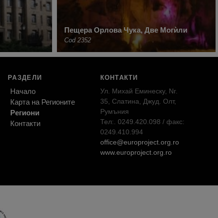
Пещера Орлова Чука, Две Могѝли
Cod 2352
РАЗДЕЛИ
КОНТАКТИ
Начало
Ул. Михай Еминеску, Nr.
35, Слатина, Джуд. Олт,
Карта на Регионите
Румъния
Региони
Тел:. 0249.420.098 / факс:
Контакти
0249.410.994
office@europroject.org.ro
www.europroject.org.ro