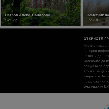
Остров Алеко, Сандрово
Паметник на
Cod 2292
Cod 2342
ОТКРИХТЕ Г
Ако сте намери
невярна инфор
неточни данни 
колебайте да и
секцията за об
връзка, за да н
изпратите Ваш
предложения ил
Благодарим Ви