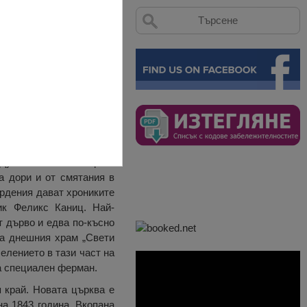
и дървета, издига гордо
Дунав – “Свети Георги”.
а дори и от смятания в
ърдения дават хрониките
ик Феликс Каниц. Най-
т дърво и едва по-късно
на днешния храм „Свети
елението в тази част на
ва специален ферман.
 край. Новата църква е
а 1843 година. Вкопана