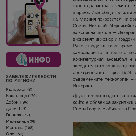
около два метра в земята, т
ширина. Има общо три олтара
на главния покровител на хр
Свети Николай Мирликийски
живописна школа – Захарий
виенският инженер и градски
Русе сгради от това време. 
камбанарията, в която е по
архитектурния ансамбъл е 
заседателната зала на църко
електричество – през 1924 г
ЗАБЕЛЕЖИТЕЛНОСТИ
съвременните технологии –
ПО РЕГИОНИ
Интернет.
Кълъраш
(48)
Друга голяма гордост за храм
Констанца
(170)
Добрич
който е обявен за закрилник 
(96)
Долж
Свети Георги, е обявен за Пра
(129)
Гюргево
(67)
Мехединци
(98)
Монтана
(108)
Олт
(153)