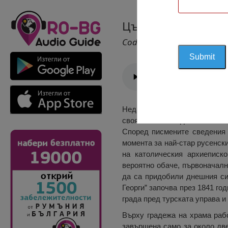
Църква Свети Геор
Cod 2305
Недалеч от центъра на Русе,
своята осанка един от най-с
Според писмените сведения 
момента за най-стар русенск
на католическия архиеписк
вероятно обаче, първоначално
да са придобили днешния си
Георги” започва през 1841 го
града пред турската управа 
Върху градежа на храма рабо
завършена само за около две