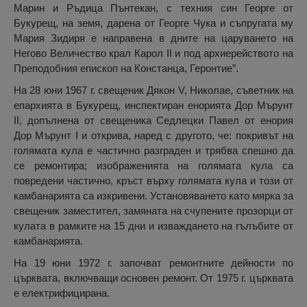
Марин и Ръдица Пънтекан, с техния син Георге от
Букурещ, на земя, дарена от Георге Чука и съпругата му
Мария Зидиря е направена в дните на царуването на
Негово Величество крал Карол II и под архиерейството на
Преподобния епископ на Констанца, Геронтие”.
На 28 юни 1967 г. свещеник Дякон V, Николае, съветник на
епархията в Букурещ, инспектиран енорията Дор Мърунт
II, допълнена от свещеника Седлецки Павел от енория
Дор Мърунт I и открива, наред с другото, че: покривът на
голямата кула е частично разграден и трябва спешно да
се ремонтира; изображенията на голямата кула са
повредени частично, кръст върху голямата кула и този от
камбанарията са изкривени. Установяването като мярка за
свещеник заместител, замяната на счупените прозорци от
кулата в рамките на 15 дни и изваждането на гълъбите от
камбанарията.
На 19 юни 1972 г. започват ремонтните дейности по
църквата, включващи основен ремонт. От 1975 г. църквата
е електрифицирана.