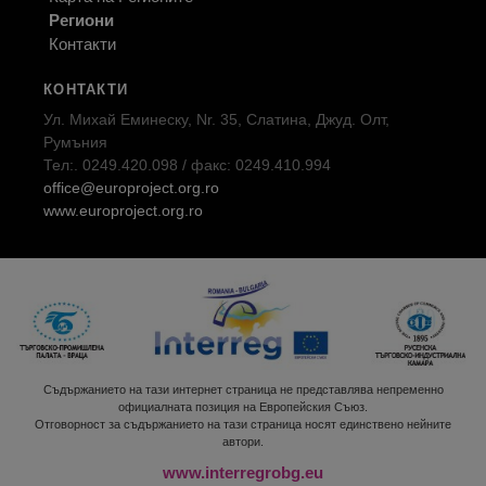
Региони
Контакти
КОНТАКТИ
Ул. Михай Еминеску, Nr. 35, Слатина, Джуд. Олт,
Румъния
Тел:. 0249.420.098 / факс: 0249.410.994
office@europroject.org.ro
www.europroject.org.ro
Съдържанието на тази интернет страница не представлява непременно
официалната позиция на Европейския Съюз.
Отговорност за съдържанието на тази страница носят единствено нейните
автори.
www.interregrobg.eu