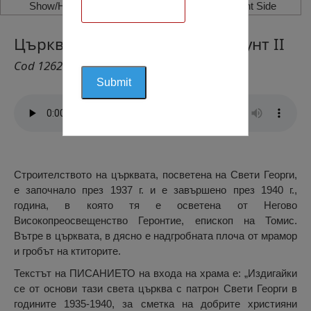
Show/Hide Left Side
Show/Hide Right Side
Църква „Св. Георге”, Дор Мърунт II
Cod 1262
Строителството на църквата, посветена на Свети Георги,
е започнало през 1937 г. и е завършено през 1940 г.,
година, в която тя е осветена от Негово
Високопреосвещенство Геронтие, епископ на Томис.
Вътре в църквата, в дясно е надгробната плоча от мрамор
и гробът на ктиторите.
Текстът на ПИСАНИЕТО на входа на храма е: „Издигайки
се от основи тази света църква с патрон Свети Георги в
годините 1935-1940, за сметка на добрите християни