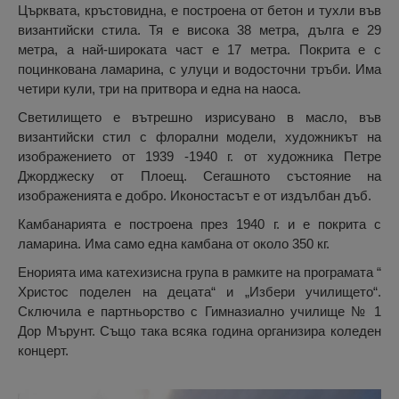
Църквата, кръстовидна, е построена от бетон и тухли във
византийски стила. Тя е висока 38 метра, дълга е 29
метра, а най-широката част е 17 метра. Покрита е с
поцинкована ламарина, с улуци и водосточни тръби. Има
четири кули, три на притвора и една на наоса.
Светилището е вътрешно изрисувано в масло, във
византийски стил с флорални модели, художникът на
изображението от 1939 -1940 г. от художника Петре
Джорджеску от Плоещ. Сегашното състояние на
изображенията е добро. Иконостасът е от издълбан дъб.
Камбанарията е построена през 1940 г. и е покрита с
ламарина. Има само една камбана от около 350 кг.
Енорията има катехизисна група в рамките на програмата “
Христос поделен на децата“ и „Избери училището“.
Сключила е партньорство с Гимназиално училище № 1
Дор Мърунт. Също така всяка година организира коледен
концерт.