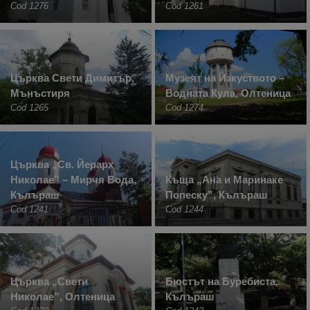
Cod 1276
Cod 1261
Църква Свети Димитър,
Музеят на Изкуството –
Мънъстиря
Водната Кула, Олтеница
Cod 1265
Cod 1274
Църква „Св. Йерарх
Николае” – Мирчя Вода,
Къща „Ана и Маринаке
Кълъраш
Попеску”, Кълъраш
Cod 1241
Cod 1244
Църква „Свети
Бюстът на Буребиста,
Николае”, Олтеница
Кълъраш