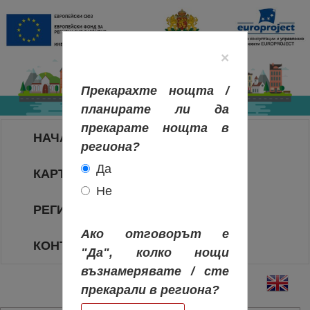
×
Прекарахте нощта /
планирате ли да
прекарате нощта в
НАЧАЛО
региона?
Да
КАРТА НА РЕГИОНИТЕ
Не
РЕГИОНИ
Ако отговорът е
КОНТАКТИ
"Да", колко нощи
възнамерявате / сте
прекарали в региона?