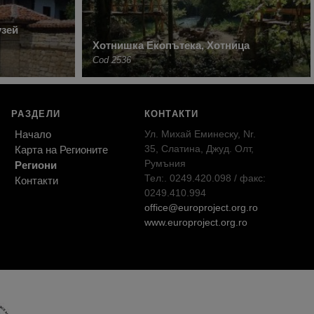
узей
Хотнишка Екопътека, Хотница
Cod 2536
РАЗДЕЛИ
КОНТАКТИ
Начало
Ул. Михай Еминеску, Nr.
35, Слатина, Джуд. Олт,
Карта на Регионите
Румъния
Региони
Тел:. 0249.420.098 / факс:
Контакти
0249.410.994
office@europroject.org.ro
www.europroject.org.ro