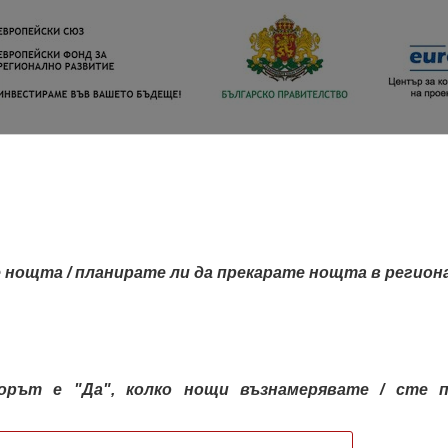
 нощта / планирате ли да прекарате нощта в регион
орът е "Да", колко нощи възнамерявате / сте п
КАРТА НА РЕГИОНИТЕ
РЕГИОНИ
КОН