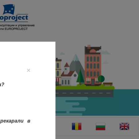
×
а?
рекарали в
ТАКТИ