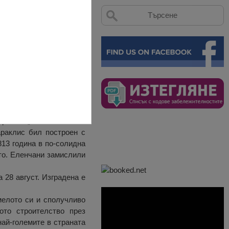
ена – уникален паметник
ърквата „Свети Никола”.
араклис бил построен с
813 година в по-солидна
то. Еленчани замислили
 28 август. Изградена е
мелото си и сполучливо
ото строителство през
ай-големите в страната