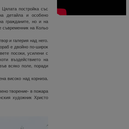
 Цялата постройка със
на детайла и особено
а гражданите, но и на
е съвременник на Кольо
вор и галерия над него.
кораб е двойно по-широк
вете посоки, усилени с
коти въздействието на
във всяко поле, поради
ена високо над корниза.
вено творение- в пожара
енския художник Христо