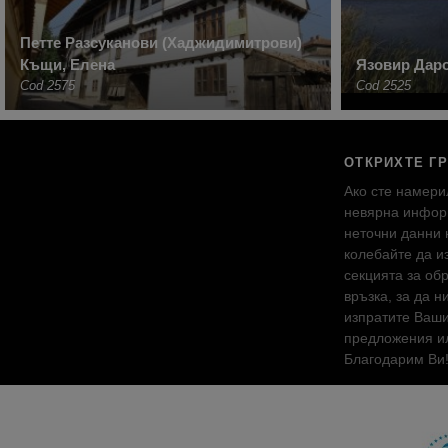
Петте Разсуканови (Хаджидимитрови)
Къщи, Елена
Язовир Даро
Cod 2575
Cod 2525
ОТКРИХТЕ Г
Ако сте намери
невярна инфор
неточни данни 
колебайте да и
секцията за об
връзка, за да н
изпратите Ваш
предложения ил
Благодарим Ви