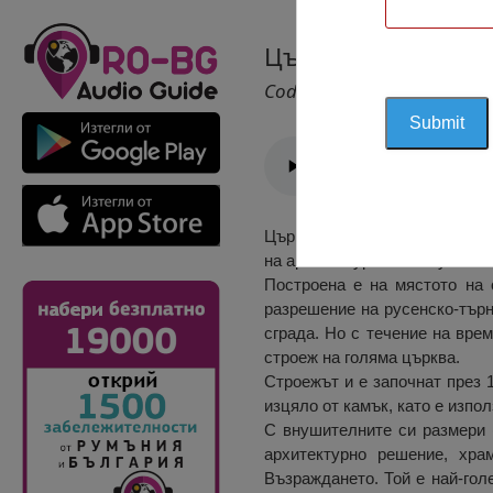
Църква “Успение н
Cod 2584
Църквата „Успение на Пресве
на архитектурата и изкуствот
Построена е на мястото на 
разрешение на русенско-търн
сграда. Но с течение на вре
строеж на голяма църква.
Строежът и е започнат през 1
изцяло от камък, като е изпо
С внушителните си размери 
архитектурно решение, хра
Възраждането. Той е най-гол