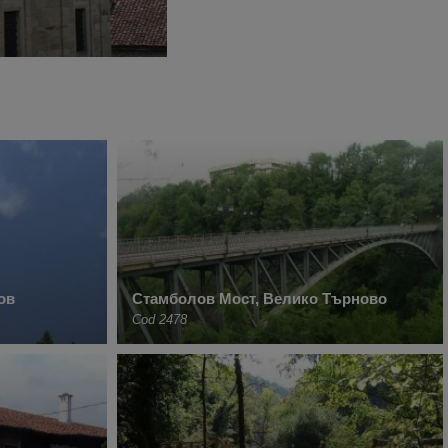
ов
Стамболов Мост, Велико Търново
Cod 2478