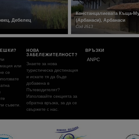
Констанцалиевата Къща-М
вец, Дебелец
(Арбанаси), Арбанаси
Cod 2513
РЕШКИ?
НОВА
ВРЪЗКИ
ЗАБЕЛЕЖИТЕЛНОСТ?
ли
ANPC
Знаете за нова
мация или
туристическа дестинация
не се
и искате тя да бъде
зползвате
добавена в
ратна
Пътеводителят?
и
Използвайте секцията за
ите
обратна връзка, за да се
и съвети.
свържете с нас.
!