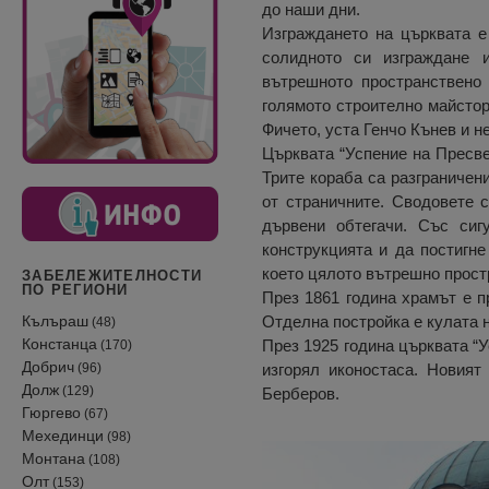
до наши дни.
Изграждането на църквата е
солидното си изграждане 
вътрешното пространствено
голямото строително майстор
Фичето, уста Генчо Кънев и н
Църквата “Успение на Пресве
Трите кораба са разграничени
от страничните. Сводовете с
дървени обтегачи. Със сиг
конструкцията и да постигне
което цялото вътрешно прост
ЗАБЕЛЕЖИТЕЛНОСТИ
ПО РЕГИОНИ
През 1861 година храмът е п
Кълъраш
Отделна постройка е кулата н
(48)
Констанца
През 1925 година църквата “
(170)
Добрич
(96)
изгорял иконостаса. Новият
Долж
(129)
Берберов.
Гюргево
(67)
Мехединци
(98)
Монтана
(108)
Олт
(153)