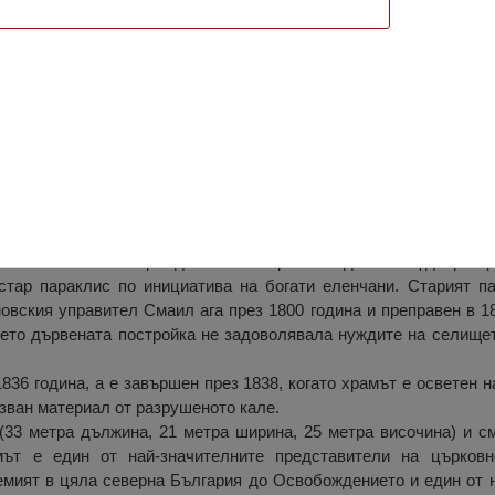
а Пресвета Богородица”, Елена
та Богородица” е една от безспорните забележителности на Ел
о от епохата на Възраждането. Намира се в един и същ двор с ц
стар параклис по инициатива на богати еленчани. Старият п
овския управител Смаил ага през 1800 година и преправен в 1
мето дървената постройка не задоволявала нуждите на селище
836 година, а е завършен през 1838, когато храмът е осветен на
лзван материал от разрушеното кале.
(33 метра дължина, 21 метра ширина, 25 метра височина) и с
мът е един от най-значителните представители на църковн
емият в цяла северна България до Освобождението и един от н