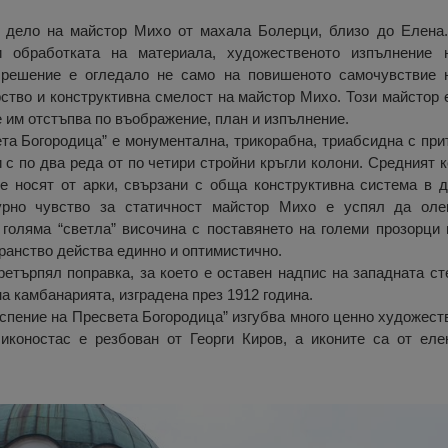
 дело на майстор Михо от махала Болерци, близо до Елена.
и обработката на материала, художественото изпълнение 
 решение е огледало не само на повишеното самочувствие н
ство и конструктивна смелост на майстор Михо. Този майстор 
е им отстъпва по въображение, план и изпълнение.
та Богородица” е монументална, трикорабна, триабсидна с прит
 с по два реда от по четири стройни кръгли колони. Средният 
е носят от арки, свързани с обща конструктивна система в д
урно чувство за статичност майстор Михо е успял да оле
 голяма “светла” височина с поставянето на големи прозорци 
ранство действа единно и оптимистично.
ретърпял поправка, за което е оставен надпис на западната ст
а камбанарията, изградена през 1912 година.
Успение на Пресвета Богородица” изгубва много ценно художест
 иконостас е резбован от Георги Киров, а иконите са от ел