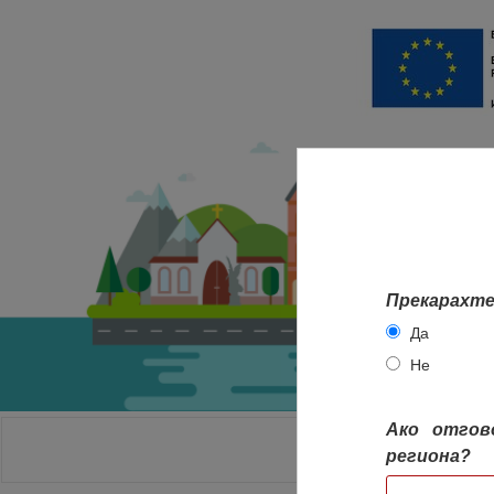
Прекарахте
Да
Не
Ако отгов
НАЧАЛО
региона?