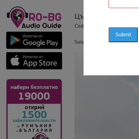
Църкваta Свети Ди
Cod 1380
Suspendat pentru reactualizare!