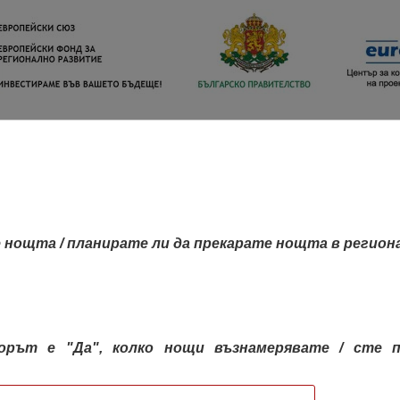
 нощта / планирате ли да прекарате нощта в регион
орът е "Да", колко нощи възнамерявате / сте п
КАРТА НА РЕГИОНИТЕ
РЕГИОНИ
КОН