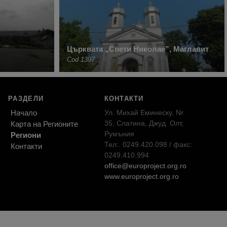
Църквата „Свети Николае”, Маглавит
Cod 1397
РАЗДЕЛИ
КОНТАКТИ
Начало
Ул. Михай Еминеску, Nr.
35, Слатина, Джуд. Олт,
Карта на Регионите
Румъния
Региони
Тел:. 0249.420.098 / факс:
Контакти
0249.410.994
office@europroject.org.ro
www.europroject.org.ro