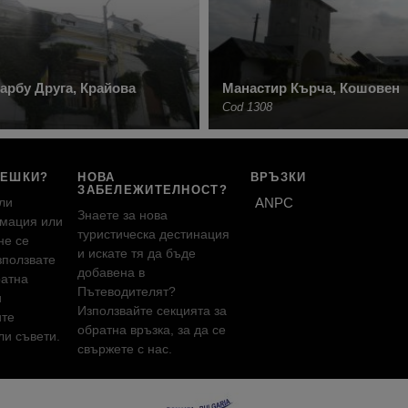
арбу Друга, Крайова
Манастир Кърча, Кошовен
Cod 1308
РЕШКИ?
НОВА
ВРЪЗКИ
ЗАБЕЛЕЖИТЕЛНОСТ?
ли
ANPC
Знаете за нова
мация или
туристическа дестинация
не се
и искате тя да бъде
зползвате
добавена в
ратна
Пътеводителят?
и
Използвайте секцията за
ите
обратна връзка, за да се
и съвети.
свържете с нас.
!