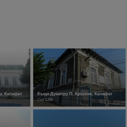
р, Калафат
Къща Думитру П. Арсение, Калафат
Cod 1299