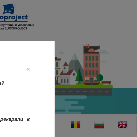
×
а?
рекарали в
ТАКТИ