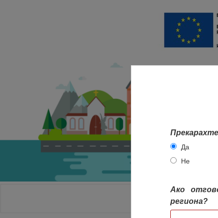
Прекарахте
Да
Не
Ако отгов
НАЧАЛО
региона?