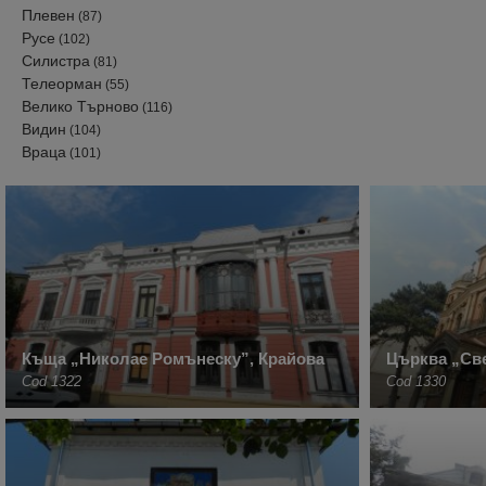
Плевен
(87)
Русе
(102)
Силистра
(81)
Телеорман
(55)
Велико Търново
(116)
Видин
(104)
Враца
(101)
Къща „Николае Ромънеску”, Крайова
Църква „Св
Cod 1322
Cod 1330