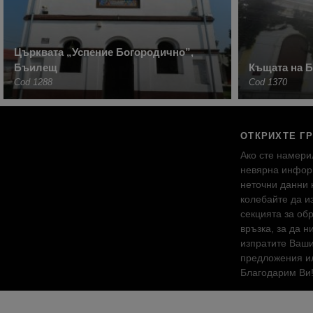
Църквата „Успение Богородично”,
Бъилещ
Къщата на Б
Cod 1288
Cod 1370
ОТКРИХТЕ Г
Ако сте намери
невярна инфор
неточни данни 
колебайте да и
секцията за об
връзка, за да н
изпратите Ваш
предложения ил
Благодарим Ви