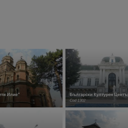
ети Илие”
Български Културен Центъ
Cod 1302