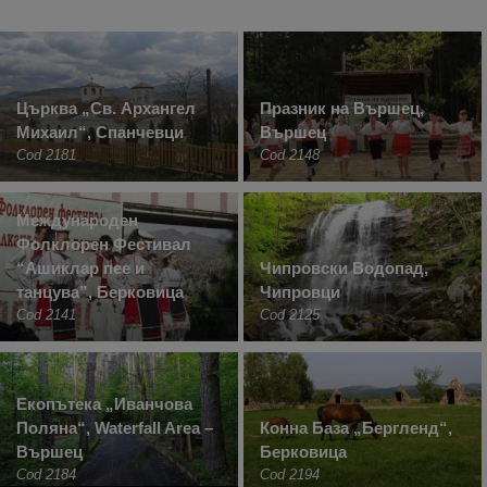
Църква „Св. Архангел
Празник на Вършец,
Михаил“, Спанчевци
Вършец
Cod 2181
Cod 2148
Международен
Фолклорен Фестивал
“Ашиклар пее и
Чипровски Водопад,
танцува”, Берковица
Чипровци
Cod 2141
Cod 2125
Екопътека „Иванчова
Поляна“, Waterfall Area –
Конна База „Бергленд“,
Вършец
Берковица
Cod 2184
Cod 2194