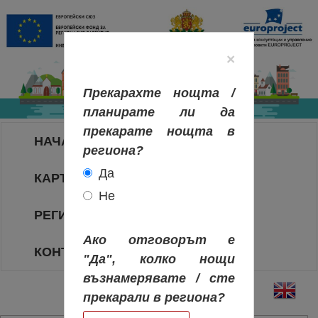
×
Прекарахте нощта /
планирате ли да
прекарате нощта в
НАЧАЛО
региона?
Да
КАРТА НА РЕГИОНИТЕ
Не
РЕГИОНИ
Ако отговорът е
КОНТАКТИ
"Да", колко нощи
възнамерявате / сте
прекарали в региона?