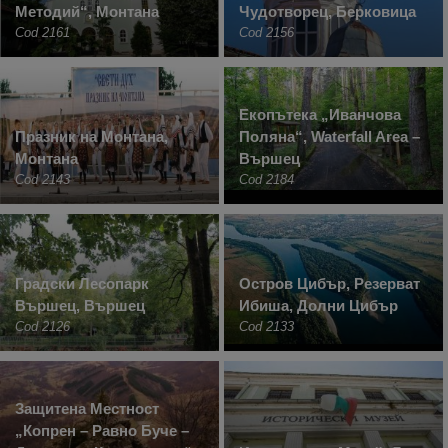
Методий“, Монтана
Чудотворец, Берковица
Cod 2161
Cod 2156
Екопътека „Иванчова
Празник на Монтана,
Поляна“, Waterfall Area –
Монтана
Вършец
Cod 2143
Cod 2184
Градски Лесопарк
Остров Цибър, Резерват
Вършец, Вършец
Ибиша, Долни Цибър
Cod 2126
Cod 2133
Защитена Местност
„Копрен – Равно Буче –