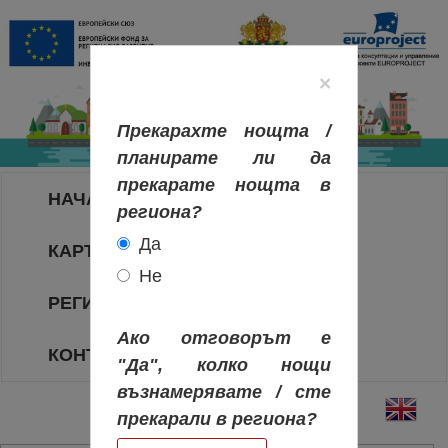
×
Прекарахте нощта /
планирате ли да
прекарате нощта в
НАЧАЛО
региона?
Да
КАРТА НА РЕГИОНИТЕ
Не
РЕГИОНИ
Ако отговорът е
КОНТАКТИ
"Да", колко нощи
възнамерявате / сте
прекарали в региона?