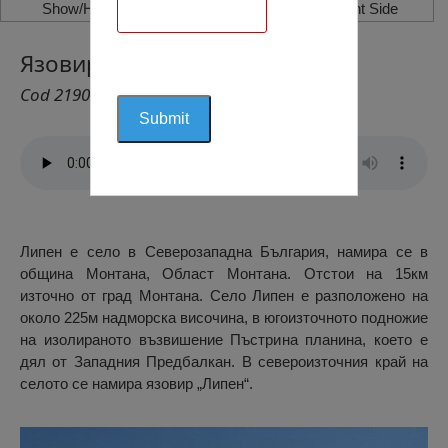
Show/Hide Left Side
Show/Hide Right Side
Язовир “Липен“, Липен
Cod 2190
Липен е село в Северозападна България, намира се в
община Монтана, Област Монтана. Отстои на 15км
източно от град Монтана. Село Липен е разположено на
около 225м надморска височина, в югоизточното подножие
на изолираното възвишение Пъстрина планина, което е
дял от Западния Предбалкан. В североизточния край на
селото се намира язовир „Липен“.