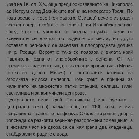
края на I в. сл. Хр., още преди основаването на Никополис
ад Иструм след Дакийските войни на император Траян. По
това време в Нове (при съвр.гр. Свищов) вече е изграден
военен лагер, в който е настанен I –ви Италийски легион.
След като се уволнят от военна служба, някои от
войниците се връщат по родните си места, но други
остават в региона и се заселват в плодородната долина
на р. Росица. Вероятно така се появява и вилата край
Павликени, една от многобройните в региона. От тук
преминават важни пътища, свързващи провинцията Мизия
(по-късно Долна Мизия) с останалите краища на
огромната Римска империя. Този факт e причина за
наличието на множество пътни станции, селища, вили,
светилища и занаятчийски центрове.
Централната вила край Павликени (вила рустика –
централен сектор) заема площ от 4100 кв.м. и има
неправилна правоъгълна форма. Около вътрешен двор с
колонада са разкрити верижно разположени помещения, а
в ниската част на двора са се намирали два кладенеца,
снабдявали сградите с вода.