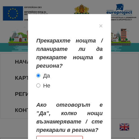
×
Прекарахте нощта /
планирате ли да
прекарате нощта в
НАЧАЛО
региона?
Да
КАРТА НА РЕГИОНИТЕ
Не
РЕГИОНИ
Ако отговорът е
КОНТАКТИ
"Да", колко нощи
възнамерявате / сте
прекарали в региона?