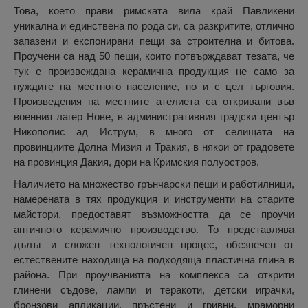
Това, което прави римската вила край Павликени
уникална и единствена по рода си, са разкритите, отлично
запазени и експонирани пещи за строителна и битова.
Проучени са над 50 пещи, които потвърждават тезата, че
тук е произвеждана керамична продукция не само за
нуждите на местното население, но и с цел търговия.
Произведения на местните ателиета са откривани във
военния лагер Нове, в административния градски център
Никополис ад Иструм, в много от селищата на
провинциите Долна Мизия и Тракия, в някои от градовете
на провинция Дакия, дори на Кримския полуостров.
Наличието на множество грънчарски пещи и работилници,
намерената в тях продукция и инструменти на старите
майстори, предоставят възможността да се проучи
античното керамично производство. То представлява
дълъг и сложен технологичен процес, обезпечен от
естествените находища на подходяща пластична глина в
района. При проучванията на комплекса са открити
глинени съдове, лампи и теракоти, детски играчки,
бронзови апликации, пръстени и гривни, мраморни