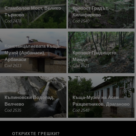
Стамболов Мост, Велико
Крепост Градът,
Търново
Килифарево
Cod 2478
Cod 2540
Констанцалиевата Къща-
Музей (Арбанаси),
Крепост Градището,
Арбанаси
Миндя
Cod 2513
Cod 2521
Къпиновски Водопад,
Къща-Музей на Асен
Велчево
Разцветников, Драганово
Cod 2535
Cod 2548
ОТКРИХТЕ ГРЕШКИ?