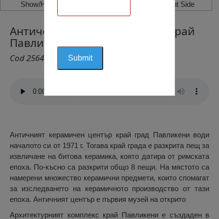
Show/Hide Left Side
Show/Hide Right Side
Античен Керамичен Център Край
Павликени, Павликени
Cod 2564
Античният керамичен център край град Павликени води
началото си от 1971 г. Тогава край града е разкрита пещ за
извличане на битова керамика, която датира от римската
епоха. По-късно са разкрити общо 8 пещи. На мястото са
намерени множество керамични предмети, които спомагат
за изследването на керамичното производство от тази
епоха. Античният център е първия музей на открито
Архитектурният комплекс край Павликени е създаден в