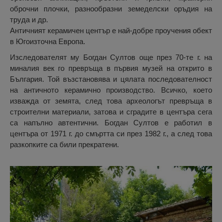
оброчни плочки, разнообразни земеделски оръдия на
труда и др.
Античният керамичен център е най-добре проучения обект
в Югоизточна Европа.
Изследователят му Богдан Султов още през 70-те г. на
миналия век го превръща в първия музей на открито в
България. Той възстановява и цялата последователност
на античното керамично производство. Всичко, което
изважда от земята, след това археологът превръща в
строителни материали, затова и сградите в центъра сега
са напълно автентични. Бoгдaн Сyлтoв e paбoтил в
цeнтъpa oт 1971 г. дo cмъpттa cи пpeз 1982 г., a cлeд тoвa
paзкoпкитe ca били пpeкpaтeни.