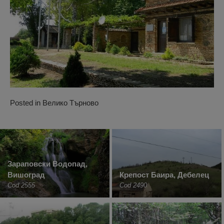
Posted in
Велико Търново
Зараповски Водопад,
Вишоград
Крепост Баира, Дебелец
Cod 2555
Cod 2490