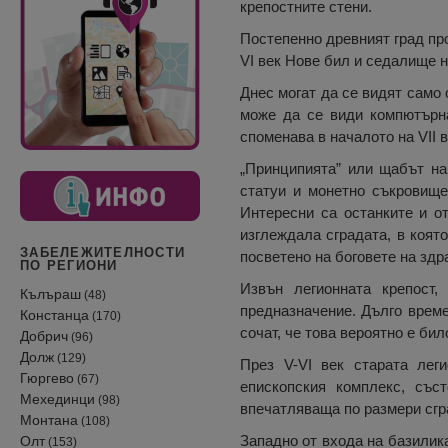
крепостните стени.
Постепенно древният град про
VІ век Нове бил и седалище н
Днес могат да се видят само
може да се види компютърна
споменава в началото на VІІ в
„Принципията” или щабът на
статуи и монетно съкровище,
Интересни са останките и о
изглеждала сградата, в коят
ЗАБЕЛЕЖИТЕЛНОСТИ
посветено на боговете на здр
ПО РЕГИОНИ
Извън легионната крепост,
Кълъраш
(48)
предназначение. Дълго време
Констанца
(170)
сочат, че това вероятно е би
Добрич
(96)
Долж
(129)
През V-VІ век старата леги
Гюргево
(67)
епископския комплекс, съ
Мехединци
(98)
впечатляваща по размери сгр
Монтана
(108)
Западно от входа на базилика
Олт
(153)