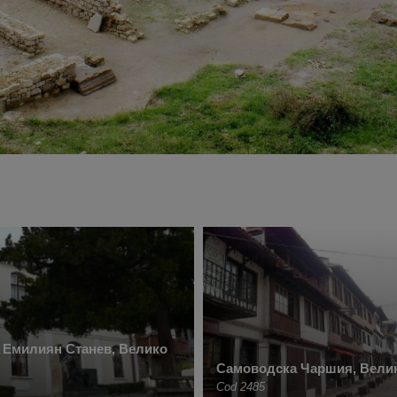
 Емилиян Станев, Велико
Самоводска Чаршия, Вели
Cod 2485