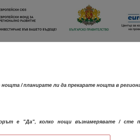
 нощта / планирате ли да прекарате нощта в регион
орът е "Да", колко нощи възнамерявате / сте п
КАРТА НА РЕГИОНИТЕ
РЕГИОНИ
КОН