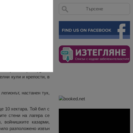
обре проученият военен
 на брега на река Дунав
телни кули и крепости, в
легионът, настанен тук,
.
е 10 хектара. Той бил с
ите стени на лагера се
, войнишките казарми,
било разположено извън