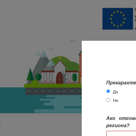
Прекарахте
Да
Не
Ако отгов
НАЧАЛО
региона?