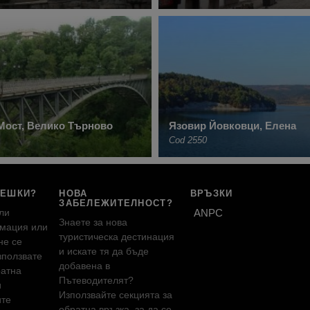
Мост, Велико Търново
Язовир Йовковци, Елена
Cod 2550
РЕШКИ?
НОВА
ВРЪЗКИ
ЗАБЕЛЕЖИТЕЛНОСТ?
ли
ANPC
Знаете за нова
мация или
туристическа дестинация
не се
и искате тя да бъде
зползвате
добавена в
ратна
Пътеводителят?
и
Използвайте секцията за
ите
обратна връзка, за да се