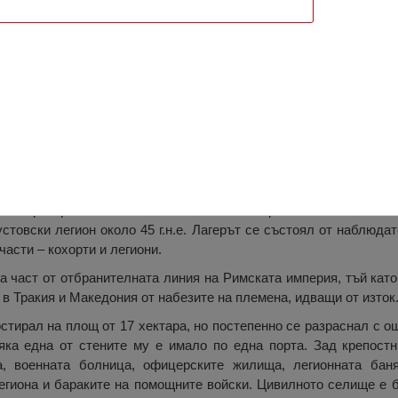
Нове, Свищов
е намират останките от римския легионен лагер Нове – най-д
ата територия на някогашната Римска империя. Нове е основан
густовски легион около 45 г.н.е. Лагерът се състоял от наблюда
части – кохорти и легиони.
 част от отбранителната линия на Римската империя, тъй като 
в Тракия и Македония от набезите на племена, идващи от изток
тирал на площ от 17 хектара, но постепенно се разраснал с ощ
яка една от стените му е имало по една порта. Зад крепостн
, военната болница, офицерските жилища, легионната баня
егиона и бараките на помощните войски. Цивилното селище е 