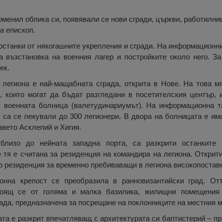
менил облика си, появявали се нови сгради, църкви, работилниц
а епископ.
 останки от някогашните укрепления и сгради. На информационн
 възстановка на военния лагер и постройките около него. З
ек.
 легиона е най-мащабната сграда, открита в Нове. На това м
 които могат да бъдат разгледани в посетителския център, и
т военната болница (валетудинариумът). На информационна т
о са се лекували до 300 легионери. В двора на болницата е и
авето Асклепий и Хигия.
 близо до нейната западна порта, са разкрити останките
 тя е считана за резиденция на командира на легиона. Открит
ло резиденция за временно пребиваващи в легиона високопостав
онна крепост се преобразила в ранновизантийски град. Отт
стоящ се от голяма и малка базилика, жилищни помещения
ада, предназначена за посрещане на поклонниците на местния м
та е разкрит впечатляващ с архитектурата си баптистерий – пр