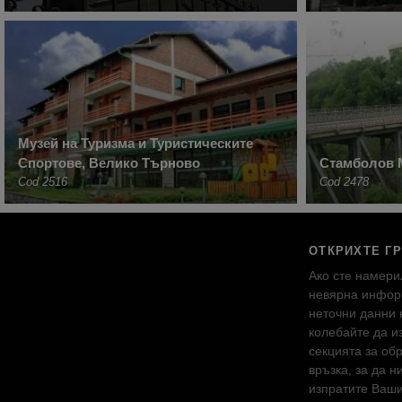
Музей на Туризма и Туристическите
Спортове, Велико Търново
Стамболов 
Cod 2516
Cod 2478
ОТКРИХТЕ Г
Ако сте намери
невярна инфор
неточни данни 
колебайте да и
секцията за об
връзка, за да н
изпратите Ваш