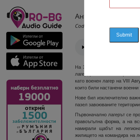
Антична Крепост 
Cod 2569
На 3 км източно от Свищов с
лагер, разположен в граничн
като военен лагер на VІІІ Ав
които били настанени военни 
Нове бил изключително важна
пазел завоюваните територии 
Първоначално лагерът се прос
правоъгълна форма, а на вс
намирали щабът на легиона
жилището на командира на л