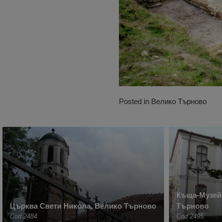
Posted in
Велико Търново
Къща-Музей
Църква Свети Никола, Велико Търново
Търново
Cod 2484
Cod 2495