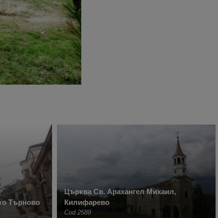
Църква Св. Арахангел Михаил,
ко Търново
Килифарево
Cod 2589