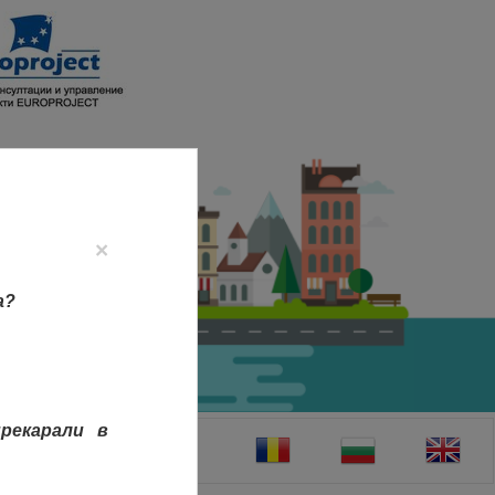
×
а?
рекарали в
ТАКТИ