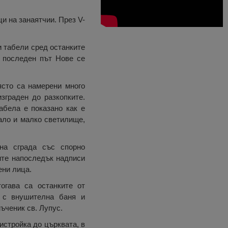
и на занаятчии. През V-
и табели сред останките
а последен път Нове се
ясто са намерени много
зграден до разкопките.
абела е показано как е
мало и малко светилище,
 на сграда със спорно
ите напоследък надписи
ени лица.
огава са останките от
 с внушителна баня и
ъченик св. Лупус.
истройка до църквата, в