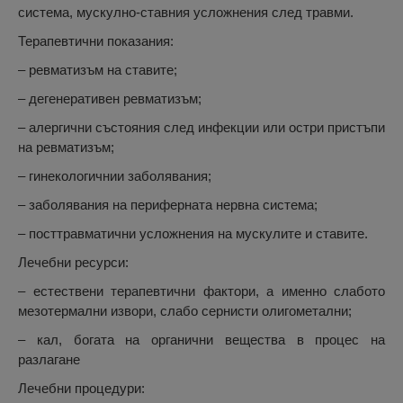
система, мускулно-ставния усложнения след травми.
Терапевтични показания:
– ревматизъм на ставите;
– дегенеративен ревматизъм;
– алергични състояния след инфекции или остри пристъпи
на ревматизъм;
– гинекологичнии заболявания;
– заболявания на периферната нервна система;
– посттравматични усложнения на мускулите и ставите.
Лечебни ресурси:
– естествени терапевтични фактори, а именно слабото
мезотермални извори, слабо сернисти олигометални;
– кал, богата на органични вещества в процес на
разлагане
Лечебни процедури: