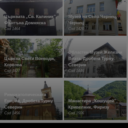
Църквата „Св. Калиник”,
Музей на Село Чернец,
Фънтъна Домняска
Чернец
Cod 1464
Cod 1420
Областен Музей Железни
Църква Свети Воеводи,
Врата, Дробета Турну
Коркова
Северин
Cod 1427
Cod 1446
Римокатолическата
Енория, Дробета Турну
Манастира „Кошущей”,
Северин
Кривелник, Фиризу
Cod 1456
Cod 1506