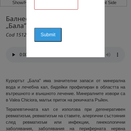
Show/Hide Left Side
Show/Hide Right Side
Балнеоклиматеричен Курорт
„Бала”, Бала
Cod 1512
Курортът „Бала” има значителни запаси от минерална
вода и лечебна кал, бидейки профилиран в областта на
вътрешното и външното лечение. Минералните извори са
в Valea Chiciora, малък приток на рекичката Ръйен.
Терапевтичната кал се използва при дегенеративен
ревматизъм, ревматизъм на ставите, алергични състояния
след ревматизъм или инфекции, гинекологични
заболявания, заболявания на периферната нервна