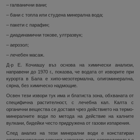
– галванични вани;
– бани с топла или студена минерална вода;
– пакети с парафин;
– диадинамични токове, ултразвук;
– аерозол;
– лечебен масаж.
Д-р Е. Кочиашу въз основа на химически анализи,
направени до 1970 г., показва, че водата от изворите при
курорта в Бала е хипо-мезотермална, олигоминерална,
сярна, без химическо надмощие.
Освен тези извори тук има и блатиста зона, обхваната от
специфична растителност, с лечебна кал. Калта с
органични вещества се доставя чрез действието на термо-
минералните води по метода на действие на калните
вулкани, бидейки често придружена от газови изпарения.
След анализ на тези минерални води е констатиран
олигоминералния сернист характер, като сероводородът е