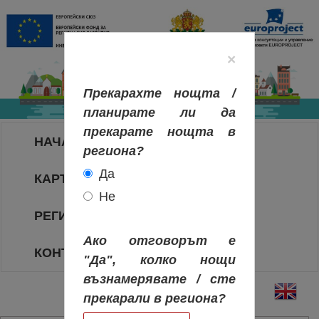
×
Прекарахте нощта /
планирате ли да
прекарате нощта в
НАЧАЛО
региона?
Да
КАРТА НА РЕГИОНИТЕ
Не
РЕГИОНИ
Ако отговорът е
КОНТАКТИ
"Да", колко нощи
възнамерявате / сте
прекарали в региона?