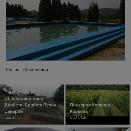
Posted in
Мехединци
Римски Топли
Обществени Бани
Дробета, Дробета-Турну
Подгория Коркова,
Северин
Коркова
Cod 1448
Cod 1429