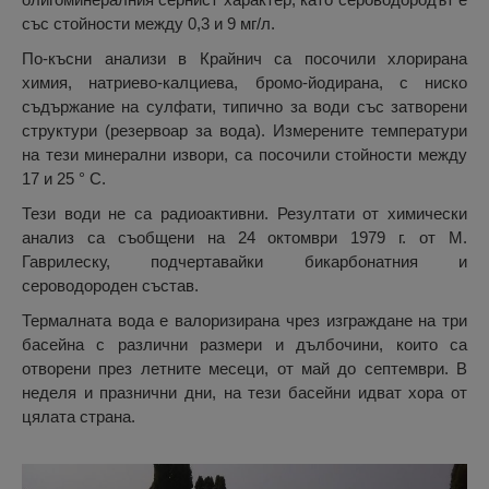
със стойности между 0,3 и 9 мг/л.
По-късни анализи в Крайнич са посочили хлорирана
химия, натриево-калциева, бромо-йодирана, с ниско
съдържание на сулфати, типично за води със затворени
структури (резервоар за вода). Измерените температури
на тези минерални извори, са посочили стойности между
17 и 25 ° C.
Тези води не са радиоактивни. Резултати от химически
анализ са съобщени на 24 октомври 1979 г. от М.
Гаврилеску, подчертавайки бикарбонатния и
сероводороден състав.
Термалната вода е валоризирана чрез изграждане на три
басейна с различни размери и дълбочини, които са
отворени през летните месеци, от май до септември. В
неделя и празнични дни, на тези басейни идват хора от
цялата страна.