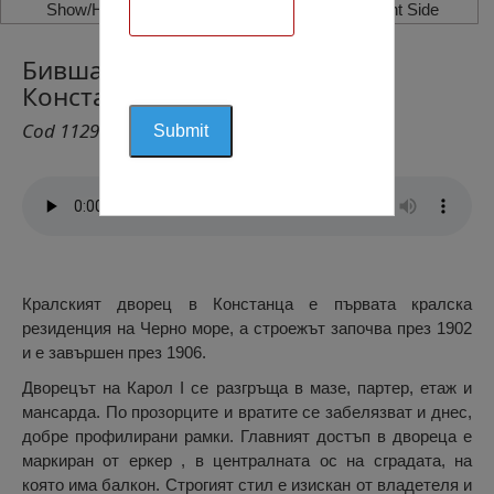
Show/Hide Left Side
Show/Hide Right Side
Бившата Кралска Резиденция,
Констанца
Cod 1129
Кралският дворец в Констанца е първата кралска
резиденция на Черно море, а строежът започва през 1902
и е завършен през 1906.
Дворецът на Карол I се разгръща в мазе, партер, етаж и
мансарда. По прозорците и вратите се забелязват и днес,
добре профилирани рамки. Главният достъп в двореца е
маркиран от еркер , в централната ос на сградата, на
която има балкон. Строгият стил е изискан от владетеля и