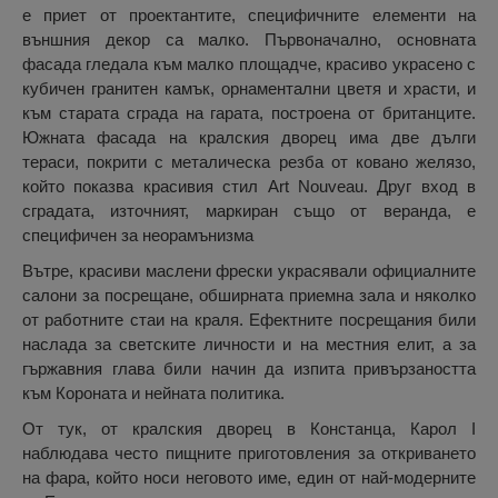
е приет от проектантите, специфичните елементи на
външния декор са малко. Първоначално, основната
фасада гледала към малко площадче, красиво украсено с
кубичен гранитен камък, орнаментални цветя и храсти, и
към старата сграда на гарата, построена от британците.
Южната фасада на кралския дворец има две дълги
тераси, покрити с металическа резба от ковано желязо,
който показва красивия стил Art Nouveau. Друг вход в
сградата, източният, маркиран също от веранда, е
специфичен за неорамънизма
Вътре, красиви маслени фрески украсявали официалните
салони за посрещане, обширната приемна зала и няколко
от работните стаи на краля. Ефектните посрещания били
наслада за светските личности и на местния елит, а за
гържавния глава били начин да изпита привързаността
към Короната и нейната политика.
От тук, от кралския дворец в Констанца, Карол I
наблюдава често пищните приготовления за откриването
на фара, който носи неговото име, един от най-модерните