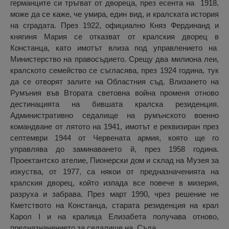
германците си тръгват от двореца, през есента на 1918,
може да се каже, че умира, един вид, и кралската история
на сградата. През 1922, официално Княз Фердинанд и
княгиня Мария се отказват от кралския дворец в
Констанца, като имотът влиза под управлението на
Министерство на правосъдието. Срещу два милиона леи,
кралското семейство се съгласява, през 1924 година, тук
да се отворят залите на Областния съд. Влизането на
Румъния във Втората световна война променя отново
дестинацията на бившата кралска резиденция.
Административно седалище на румънското военно
командване от лятото на 1941, имотът е реквизиран през
септември 1944 от Червената армия, която ще го
управлява до заминаването й, през 1958 година.
Проектантско ателие, Пионерски дом и склад на Музея за
изкуства, от 1977, са някои от предназначенията на
кралския дворец, който изпада все повече в мизерия,
разруха и забрава. През март 1990, чрез решение не
Кметството на Констанца, старата резиденция на крал
Карол I и на кралица Елизабета получава отново,
предназначението за седалище на Съда.