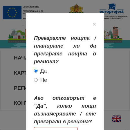
×
Прекарахте нощта /
планирате ли да
прекарате нощта в
НАЧАЛО
региона?
Да
КАРТА НА РЕГИОНИТЕ
Не
РЕГИОНИ
Ако отговорът е
КОНТАКТИ
"Да", колко нощи
възнамерявате / сте
прекарали в региона?