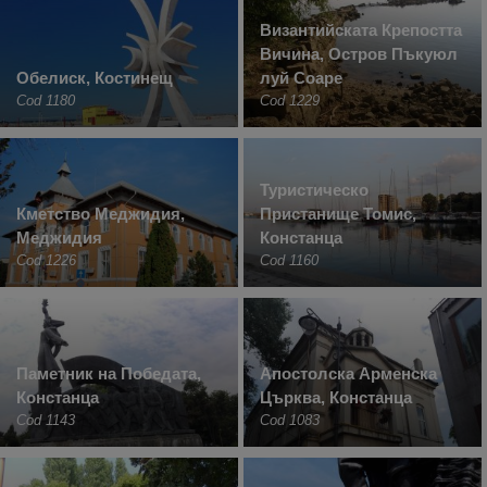
Византийската Крепостта
Вичина, Остров Пъкуюл
Обелиск, Костинещ
луй Соаре
Cod 1180
Cod 1229
Туристическо
Кметство Меджидия,
Пристанище Томис,
Меджидия
Констанца
Cod 1226
Cod 1160
Паметник на Победата,
Апостолска Арменска
Констанца
Църква, Констанца
Cod 1143
Cod 1083