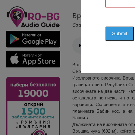
Връшка Чука
Cod 2638
Връшка чука е уединена вис
Сърбия.
Изолираното височина Връшк
границата ни с Република Съ
височината на две части, ка
останалата по-ниска и по-г
варовици. Склоновете ѝ въ
планината Бабин нос, а на
Бачията.
Дължината на височината от с
Връшка чука (692 м), който 