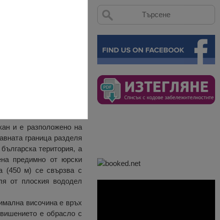
аст Видин и Република
кан и е разположено на
авната граница разделя
 българска територия, а
ена предимно от юрски
а (450 м) се свързва с
ля от плоския вододел
симална височина е връх
звишението е обрасло с