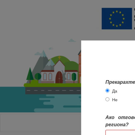
Прекарахте
Да
Не
Ако отгов
НАЧАЛО
региона?