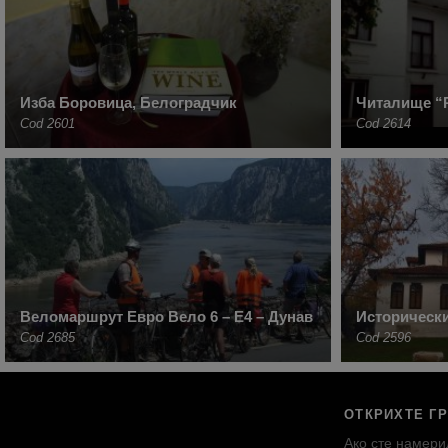
Изба Боровица, Белоградчик
Читалище “Р
Cod 2601
Cod 2614
Веломаршрут Евро Вело 6 – Е4 – Дунав
Историческ
Cod 2685
Cod 2596
ОТКРИХТЕ Г
Ако сте намери