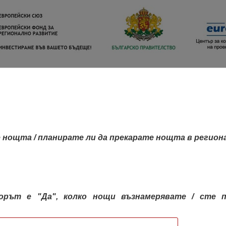
 нощта / планирате ли да прекарате нощта в регион
орът е "Да", колко нощи възнамерявате / сте п
КАРТА НА РЕГИОНИТЕ
РЕГИОНИ
КОН