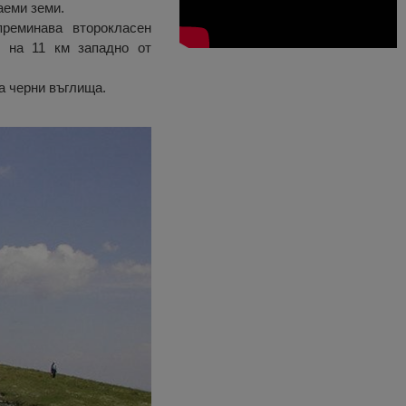
аеми земи.
реминава второкласен
и на 11 км западно от
а черни въглища.