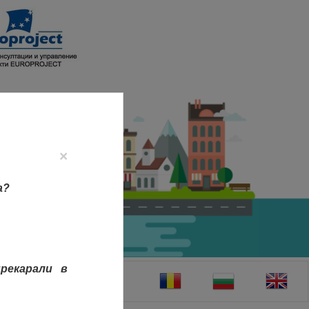
×
а?
рекарали в
ТАКТИ