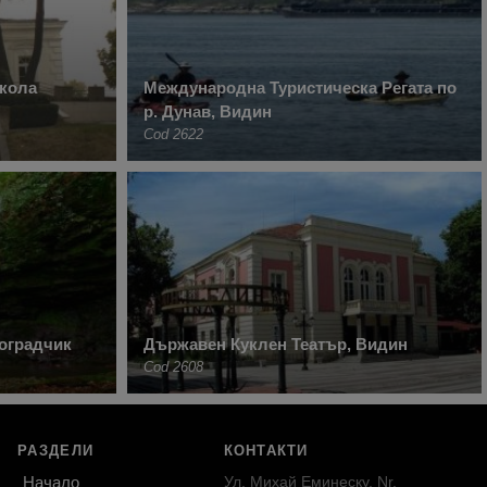
кола
Международна Туристическа Регата по
р. Дунав, Видин
Cod 2622
оградчик
Държавен Куклен Театър, Видин
Cod 2608
РАЗДЕЛИ
КОНТАКТИ
Начало
Ул. Михай Еминеску, Nr.