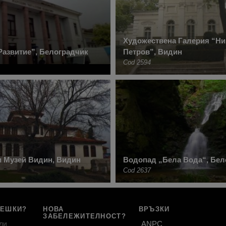
Художествена Галерия “Ни
азвитие”, Белоградчик
Петров”, Видин
Cod 2594
и Музей Видин, Видин
Boдoпaд „Бeлa Boдa“, Бел
Cod 2637
РЕШКИ?
НОВА
ВРЪЗКИ
ЗАБЕЛЕЖИТЕЛНОСТ?
ли
ANPC