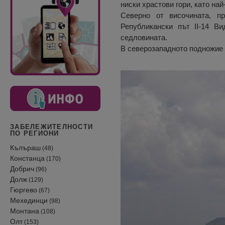
ниски храстови гори, като на
Северно от височината, п
Републикански път II-14 В
седловината.
В северозападното подножие 
ЗАБЕЛЕЖИТЕЛНОСТИ
ПО РЕГИОНИ
Кълъраш
(48)
Констанца
(170)
Добрич
(96)
Долж
(129)
Гюргево
(67)
Мехединци
(98)
Монтана
(108)
Олт
(153)