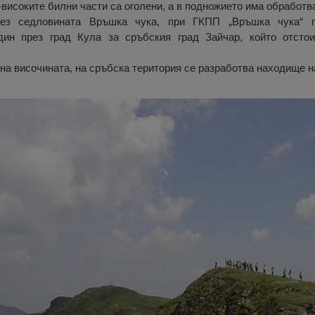
й-високите билни части са оголени, а в подножието има обработв
рез седловината Връшка чука, при ГКПП „Връшка чука“ п
идин през град Кула за сръбския град Зайчар, който отсто
на височината, на сръбска територия се разработва находище н