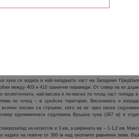
очина в Северозападна България, Западния Предбалкан, обл
а чука се издига в най-западната част на Западния Предбал
рбия между 403 и 410 гранични пирамиди. От север на юг държ
то югоизточната, най-висока и по-малка по площ част попада в
оляма по площ – в сръбска територия. Височината е изград
в всички посоки са стръмни, като на юг чрез ниска седловин
 север едноименната седловина Връшка чука (367 м) я отде
еверозапад на югоизток е 3 км, а ширината му – 1-1,2 км. Мак
се издига на повече от 300 м над околните равнинни земи. Въ