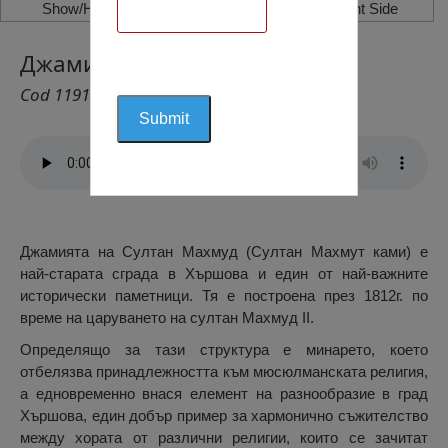
Show/Hide Left Side
Show/Hide Right Side
Джамията Махмуд, Хършова
Cod 1191
Джамията на Султан Махмуд (Султан Махмут ками) е
най-старата сграда в Хършова и един от най-важните
исторически паметници. Тя е построена през 1812г. по
време на царуването на султан Махмуд II.
Определящо за тази структура е минарето, което
отбелязва принадлежността към мюсюлманската религия,
а едновременно внася елемент на разнообразие в град
Хършова, един добър пример за хармонично съжителство
между хората от различни религии, които се зачитат