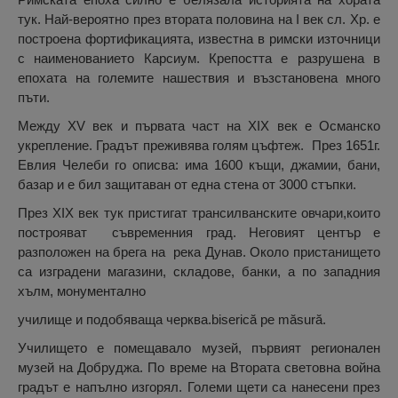
тук. Най-вероятно през втората половина на I век сл. Хр. е
построена фортификацията, известна в римски източници
с наименованието Карсиум. Крепостта е разрушена в
епохата на големите нашествия и възстановена много
пъти.
Между XV век и първата част на XIX век е Османско
укрепление. Градът преживява голям цъфтеж. През 1651г.
Евлия Челеби го описва: има 1600 къщи, джамии, бани,
базар и е бил защитаван от една стена от 3000 стъпки.
През XIX век тук пристигат трансилванските овчари,които
построяват съвременния град. Неговият център е
разположен на брега на река Дунав. Около пристанището
са изградени магазини, складове, банки, а по западния
хълм, монументално
училище и подобяваща черква.biserică pe măsură.
Училището е помещавало музей, първият регионален
музей на Добруджа. По време на Втората световна война
градът е напълно изгорял. Големи щети са нанесени през