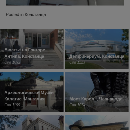
Posted in
Констанца
Бюстът на Григоре
Антипа, Констанца
Делфинариум, Констанца
Cod 1092
Cod 1123
Археологически Музей
Калатис, Мангалия
Мост Карол I, Чернавода
Cod 1199
Cod 1074