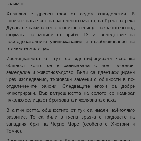
взаимно.
Хършова е древен град от седем хилядолетия. В
югоизточната част на населеното място, на брега на река
Дунав, се намира нео-енеолитно селище, разработено под
формата на могили от прибл. 12 м, вследствие на
последователните унищожавания и възобновявания на
глинените жилища..
Изследванията от тук са идентифицирали човешка
общност, която се е занимавала с лов, риболов,
земеделие и животновъдство. Били са идентифицирани
чрез изследвания, търговски заменки с общности в по-
отдалечените райони. Следващите епохи са добре
илюстрирани. Във вътрешността на селото се намират
няколко селища от бронзовата и желязната епоха.
В античността, общностите от тук са имали най-голямо
развитие. Те са били в тясна връзка с градовете на
западния бряг на Черно Море (особено с Хистрия и
Томис).
Римската епоха силно е белязала историята на хората