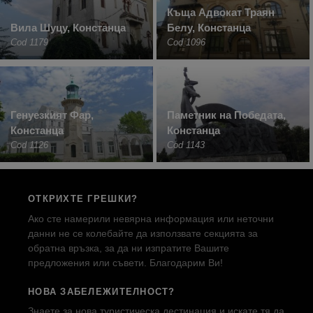
Къща Адвокат Траян
Вила Шуцу, Констанца
Белу, Констанца
Cod 1179
Cod 1096
Генуезкият Фар,
Паметник на Победата,
Констанца
Констанца
Cod 1126
Cod 1143
ОТКРИХТЕ ГРЕШКИ?
Ако сте намерили невярна информация или неточни
данни не се колебайте да използвате секцията за
обратна връзка, за да ни изпратите Вашите
предложения или съвети. Благодарим Ви!
НОВА ЗАБЕЛЕЖИТЕЛНОСТ?
Знаете за нова туристическа дестинация и искате тя да