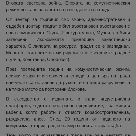
Втората световна война. Епохата на комунистическия
режим поставя началото на разпадането на града.
От център за търговия със зърно, административен и
съдебен център, градът е бил възстановен възстановен с
нова самоличност. Съдът, Прокуратурата, Музеят са били
затворени. Икономиката придобива занаятчийски
характер. С липсата на ресурси, градът се е разпаднал.
Много от жителите са мигрирали към съседните градове
(Тулча, Констанца, Слобозия).
През последните години на комунистическия режим,
всички стари и исторически сгради в центъра на града
най-често са оставени да рухнат и са били разрушени, а
на тяхно място са построени блокове.
В съседвство е издигната и една индустриална
платформа, където е построено предприятие, за жици и
кабели, която работи и отчасти корабостроителница,
ръждясала днес. След 20 години от падането на
комунизма, стария град не намира своята стара съдба.
Тези, които са управлявали града все още мечтаят да