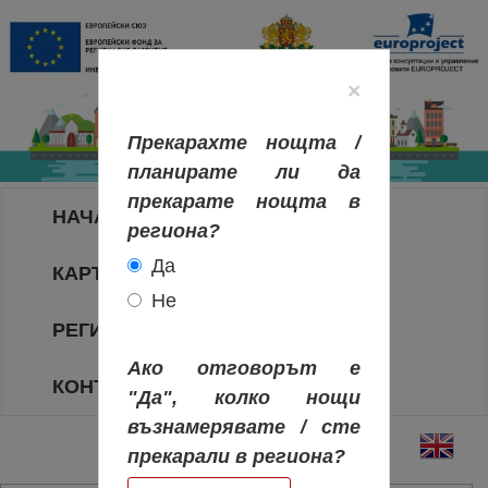
×
Прекарахте нощта /
планирате ли да
прекарате нощта в
НАЧАЛО
региона?
Да
КАРТА НА РЕГИОНИТЕ
Не
РЕГИОНИ
Ако отговорът е
КОНТАКТИ
"Да", колко нощи
възнамерявате / сте
прекарали в региона?