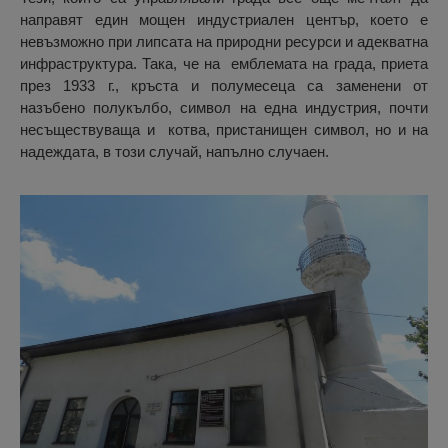
направят един мощен индустриален център, което е
невъзможно при липсата на природни ресурси и адекватна
инфраструктура. Така, че на емблемата на града, приета
през 1933 г., кръста и полумесеца са заменени от
назъбено полукълбо, символ на една индустрия, почти
несъществуваща и котва, пристанищен символ, но и на
надеждата, в този случай, напълно случаен.