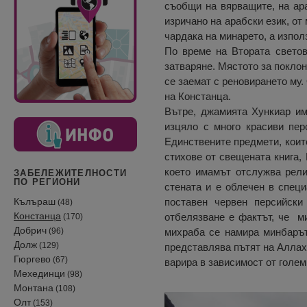
съобщи на вярващите, на ара
изричано на арабски език, от
чардака на минарето, а изпол
По време на Втората светов
затваряне. Мястото за поклон
се заемат с реновирането му.
на Констанца.
Вътре, джамията Хункиар им
изцяло с много красиви пер
Единствените предмети, които
стихове от свещената книга,
което имамът отслужва рели
ЗАБЕЛЕЖИТЕЛНОСТИ
ПО РЕГИОНИ
стената и е облечен в спец
Кълъраш
поставен червен персийски
(48)
Констанца
отбелязване е фактът, че м
(170)
Добрич
(96)
михраба се намира минбарът
Долж
(129)
представлява пътят на Аллах 
Гюргево
(67)
варира в зависимост от голем
Мехединци
(98)
Монтана
(108)
Олт
(153)