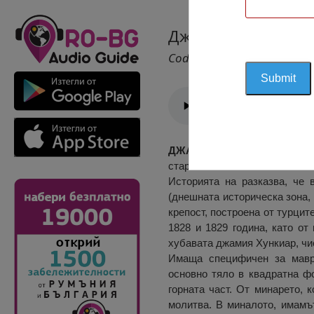
Джамия Хункиар, 
Cod 1131
ДЖАМИЯ ХУНКИАР
има огр
старото мюсюлманско място з
Историята на разказва, че 
(днешната историческа зона, 
крепост, построена от турци
1828 и 1829 година, като от
хубавата джамия Хункиар, чие
Имаща специфичен за маври
основно тяло в квадратна фо
горната част. От минарето, 
молитва. В миналото, имамът