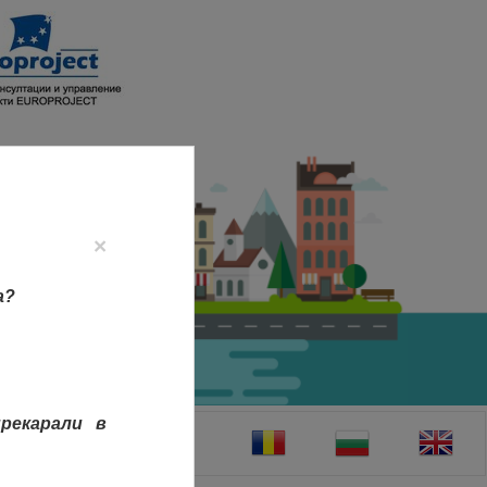
×
а?
рекарали в
ТАКТИ