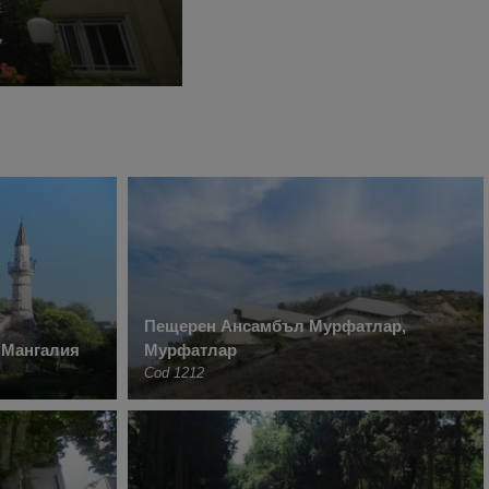
Пещерен Ансамбъл Мурфатлар,
 Мангалия
Мурфатлар
Cod 1212