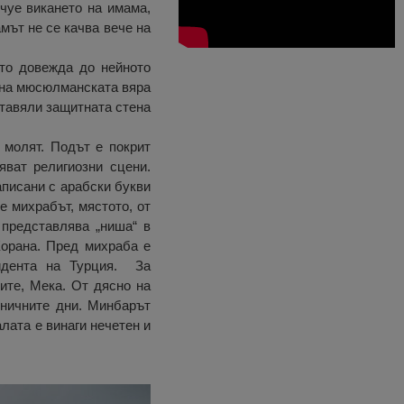
чуе викането на имама,
мът не се качва вече на
йто довежда до нейното
и на мюсюлманската вяра
ставяли защитната стена
 молят. Подът е покрит
яват религиозни сцени.
аписани с арабски букви
е михрабът, мястото, от
 представлява „ниша“ в
Корана. Пред михраба е
зидента на Турция. За
ите, Мека. От дясно на
зничните дни. Минбарът
лата е винаги нечетен и