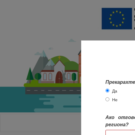
Прекарахте
Да
Не
Ако отгов
НАЧАЛО
региона?