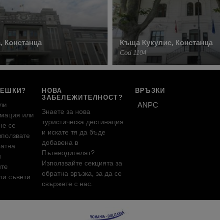
, Констанца
Къща Кукулис, Констанца
Cod 1104
РЕШКИ?
НОВА
ВРЪЗКИ
ЗАБЕЛЕЖИТЕЛНОСТ?
ли
ANPC
Знаете за нова
мация или
туристическа дестинация
не се
и искате тя да бъде
зползвате
добавена в
ратна
Пътеводителят?
и
Използвайте секцията за
ите
обратна връзка, за да се
и съвети.
свържете с нас.
!