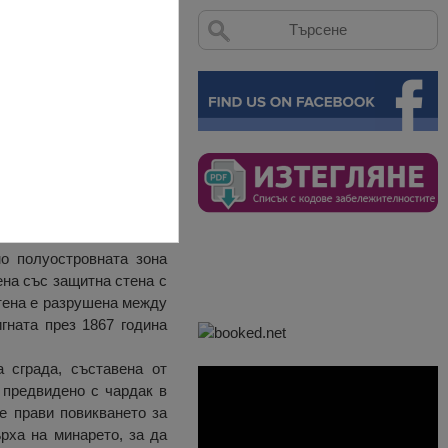
нстанца, бидейки най-
мо полуостровната зона
ена със защитна стена с
стена е разрушена между
гната през 1867 година
 сграда, съставена от
 предвидено с чардак в
се прави повикването за
рха на минарето, за да