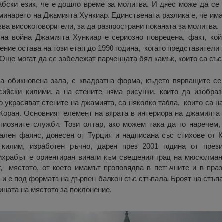
бски език, че е дошло време за молитва. И днес може да се 
 минарето на Джамията Хункиар. Единствената разлика е, че има
зва високоговорители, за да разпространи поканата за молитва.
на война Джамията Хункиар е сериозно повредена, факт, ко
ение остава на този етап до 1990 година, когато представител
 Още могат да се забележат парченцата бял камък, които са съ
а обикновена зала, с квадратна форма, където вярващите се
сийски килими, а на стените няма рисунки, които да изобраз
 украсяват стените на джамията, са няколко табла, които са н
 Коран. Основният елемент на вярата в интериора на джамията 
гиозните служби. Този олтар, ако можем така да го наречем,
иален фаянс, донесен от Турция и надписана със стихове от 
 килим, изработен ръчно, дарен през 2001 година от пре
ихрабът е ориентиран винаги към свещения град на мюсюлман
, мястото, от което имамът проповядва в петъчните и в пра
и е под формата на дървен балкон със стъпала. Броят на стъпа
ината на мястото за поклонение.