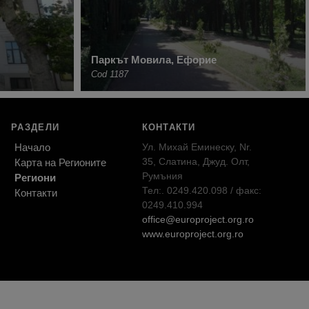
Паркът Мовила, Ефорие
Cod 1187
РАЗДЕЛИ
КОНТАКТИ
Начало
Ул. Михай Еминеску, Nr.
35, Слатина, Джуд. Олт,
Карта на Регионите
Румъния
Региони
Тел:. 0249.420.098 / факс:
Контакти
0249.410.994
office@europroject.org.ro
www.europroject.org.ro