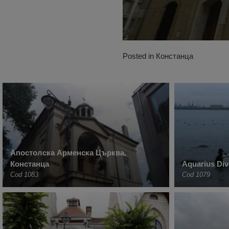
Posted in
Констанца
Апостолска Арменска Църква,
Констанца
Aquarius Div
Cod 1083
Cod 1079