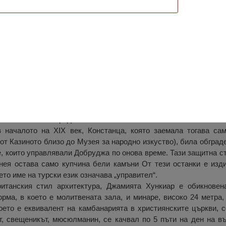
Констанца
омна значимост за историята и разнородната култура на КО
а поклонение в града.
в началото на XIX век, Констанца, която заемала тогава са
от Казиното близо до Музея за народно изкуство), била обград
те, които управлявали Добруджа по онова време. Тази защитна 
 нея остава само купчина бели камъни От тези останки е изди
то име на турски език означава „управител“.
танския стил архитектура, Джамията Хункиар е обикновена
рма, в което е молитвената зала, и минаре, високо 24 метра,
което е еквивалент на камбанарията в християнските църкви, 
, свещеникът, мюсюлманин, се качвал по 5 пъти на ден на въ