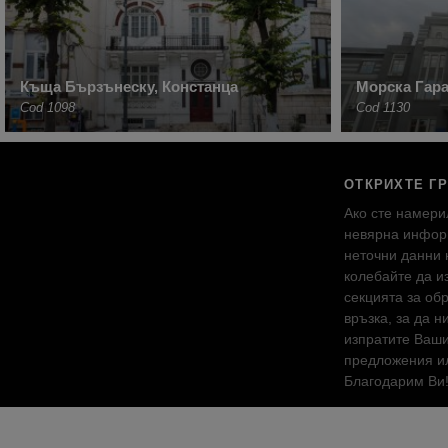
Къща Бързънеску, Констанца
Морска Гара
Cod 1098
Cod 1130
ОТКРИХТЕ Г
Ако сте намери
невярна инфор
неточни данни 
колебайте да и
секцията за об
връзка, за да н
изпратите Ваш
предложения ил
Благодарим Ви