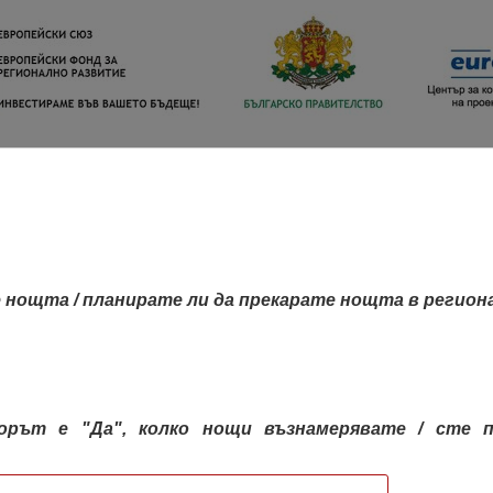
 нощта / планирате ли да прекарате нощта в регион
орът е "Да", колко нощи възнамерявате / сте п
КАРТА НА РЕГИОНИТЕ
РЕГИОНИ
КОН