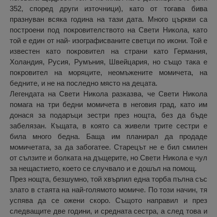
352, според други източници), като от тогава бива
празнуван всяка година на тази дата. Много църкви са
построени под покровителството на Свети Никола, като
той е един от най- изографисваните светци по икони. Той е
известен като покровител на страни като Германия,
Холандия, Русия, Румъния, Швейцария, но също така е
покровител на моряците, неомъжените момичета, на
бедните, и не на последно място на децата.
Легендата на Свети Никола разказва, че Свети Никола
помага на три бедни момичета в неговия град, като им
донася за подаръци зестри през нощта, без да бъде
забелязан. Къщата, в която са живели трите сестри е
била много бедна. Баща им планирал да продаде
момичетата, за да забогатее. Старецът не е бил смилен
от сълзите и болката на дъщерите, но Свети Никола е чул
за нещастието, което се случвало и е дошъл на помощ.
През нощта, безшумно, той хвърлил една торба пълна със
злато в стаята на най-голямото момиче. По този начин, тя
успява да се ожени скоро. Същото направил и през
следващите две години, и средната сестра, а след това и