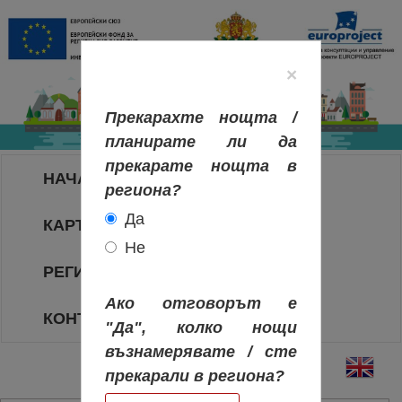
×
Прекарахте нощта /
планирате ли да
прекарате нощта в
НАЧАЛО
региона?
Да
КАРТА НА РЕГИОНИТЕ
Не
РЕГИОНИ
Ако отговорът е
КОНТАКТИ
"Да", колко нощи
възнамерявате / сте
прекарали в региона?