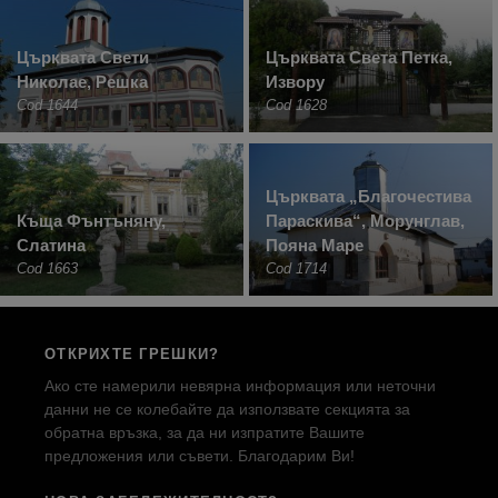
Църквата Свети
Църквата Света Петка,
Николае, Решка
Извору
Cod 1644
Cod 1628
Църквата „Благочестива
Къща Фънтъняну,
Параскива“, Морунглав,
Слатина
Пояна Маре
Cod 1663
Cod 1714
ОТКРИХТЕ ГРЕШКИ?
Ако сте намерили невярна информация или неточни
данни не се колебайте да използвате секцията за
обратна връзка, за да ни изпратите Вашите
предложения или съвети. Благодарим Ви!