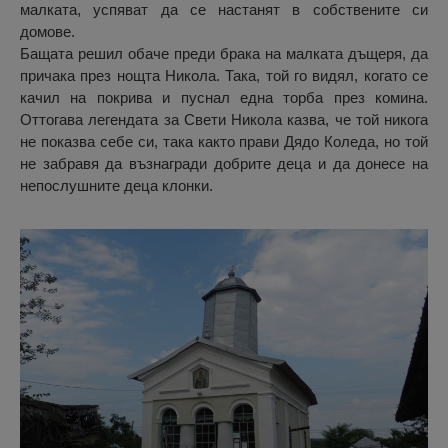
малката, успяват да се настанят в собствените си
домове.
Бащата решил обаче преди брака на малката дъщеря, да
причака през нощта Никола. Така, той го видял, когато се
качил на покрива и пуснал една торба през комина.
Оттогава легендата за Свети Никола казва, че той никога
не показва себе си, така както прави Дядо Коледа, но той
не забравя да възнагради добрите деца и да донесе на
непослушните деца клонки.