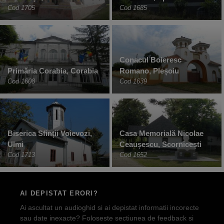
Cod 1705
Cod 1685
Conacul Boieresc
Primăria Corabia, Corabia
Romano, Pleșoiu
Cod 1608
Cod 1639
Biserica Sfinții Voievozi,
Casa Memorială Nicolae
Ulmi
Ceaușescu, Scornicești
Cod 1713
Cod 1652
AI DEPISTAT ERORI?
Ai ascultat un audioghid si ai depistat informatii incorecte
sau date inexacte? Foloseste sectiunea de feedback si