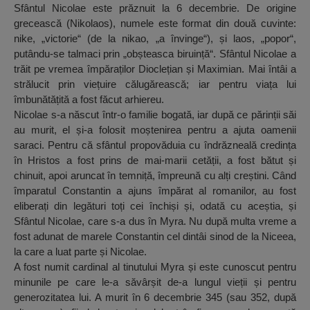
Sfântul Nicolae este prăznuit la 6 decembrie. De origine
grecească (Nikolaos), numele este format din două cuvinte:
nike, „victorie“ (de la nikao, „a învinge“), și laos, „popor“,
putându-se talmaci prin „obșteasca biruință“. Sfântul Nicolae a
trăit pe vremea împăraților Dioclețian și Maximian. Mai întâi a
strălucit prin viețuire călugărească; iar pentru viața lui
îmbunătățită a fost făcut arhiereu.
Nicolae s-a născut într-o familie bogată, iar după ce părinții săi
au murit, el și-a folosit moștenirea pentru a ajuta oamenii
saraci. Pentru că sfântul propovăduia cu îndrăzneală credința
în Hristos a fost prins de mai-marii cetății, a fost bătut și
chinuit, apoi aruncat în temniță, împreună cu alți creștini. Când
împaratul Constantin a ajuns împărat al romanilor, au fost
eliberați din legături toți cei închiși și, odată cu aceștia, și
Sfântul Nicolae, care s-a dus în Myra. Nu după multa vreme a
fost adunat de marele Constantin cel dintâi sinod de la Niceea,
la care a luat parte și Nicolae.
A fost numit cardinal al tinutului Myra și este cunoscut pentru
minunile pe care le-a săvârșit de-a lungul vieții și pentru
generozitatea lui. A murit în 6 decembrie 345 (sau 352, după