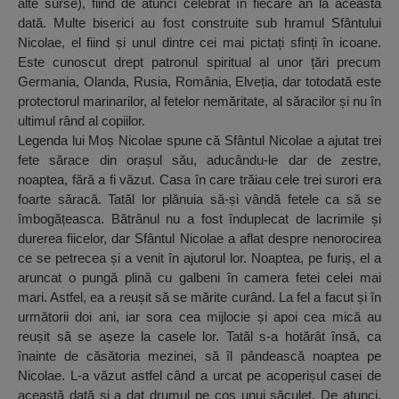
alte surse), fiind de atunci celebrat în fiecare an la această
dată. Multe biserici au fost construite sub hramul Sfântului
Nicolae, el fiind și unul dintre cei mai pictați sfinți în icoane.
Este cunoscut drept patronul spiritual al unor țări precum
Germania, Olanda, Rusia, România, Elveția, dar totodată este
protectorul marinarilor, al fetelor nemăritate, al săracilor și nu în
ultimul rând al copiilor.
Legenda lui Moș Nicolae spune că Sfântul Nicolae a ajutat trei
fete sărace din orașul său, aducându-le dar de zestre,
noaptea, fără a fi văzut. Casa în care trăiau cele trei surori era
foarte săracă. Tatăl lor plănuia să-și vândă fetele ca să se
îmbogățeasca. Bătrânul nu a fost înduplecat de lacrimile și
durerea fiicelor, dar Sfântul Nicolae a aflat despre nenorocirea
ce se petrecea și a venit în ajutorul lor. Noaptea, pe furiș, el a
aruncat o pungă plină cu galbeni în camera fetei celei mai
mari. Astfel, ea a reușit să se mărite curând. La fel a facut și în
următorii doi ani, iar sora cea mijlocie și apoi cea mică au
reușit să se așeze la casele lor. Tatăl s-a hotărât însă, ca
înainte de căsătoria mezinei, să îl pândească noaptea pe
Nicolae. L-a văzut astfel când a urcat pe acoperișul casei de
această dată și a dat drumul pe coș unui săculeț. De atunci,