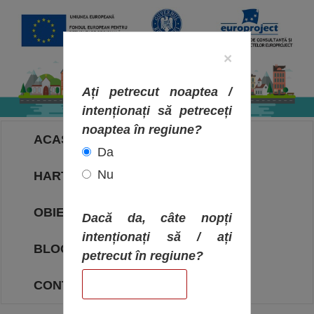
×
Ați petrecut noaptea /
intenționați să petreceți
noaptea în regiune?
ACASA
Da
Nu
HARTA OBIECTIVELOR
OBIECTIVE
Dacă da, câte nopți
intenționați să / ați
BLOG
petrecut în regiune?
CONTACT