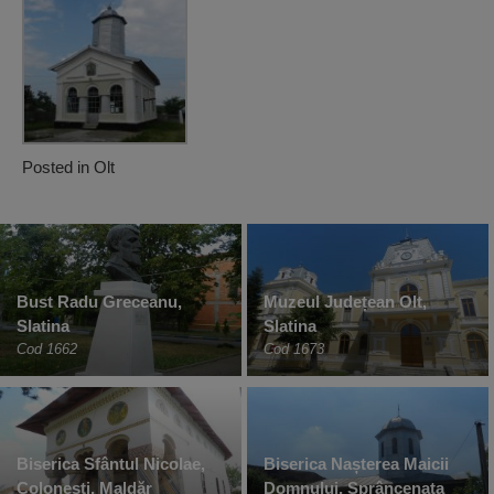
Posted in
Olt
Bust Radu Greceanu,
Muzeul Județean Olt,
Slatina
Slatina
Cod 1662
Cod 1673
Biserica Sfântul Nicolae,
Biserica Nașterea Maicii
Colonești, Maldăr
Domnului, Sprâncenata