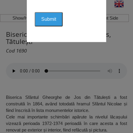
Show/Hide Left Side
Show/Hide Right Side
Biserica Sfântul Gheorghe de Jos,
Tătulești
Cod 1690
Biserica Sfântul Gheorghe de Jos din Tătulești a fost
construită în 1864, având totodată hramul Sfântul Nicolae și
fiind înscrisă în lista monumentelor istorice.
Cele mai importante schimbări apărute la nivelul lăcașului
vizează perioada 1972-1974 perioadă în care acesta a fost
renovat pe exterior și interior, fiind refăcută și pictura.