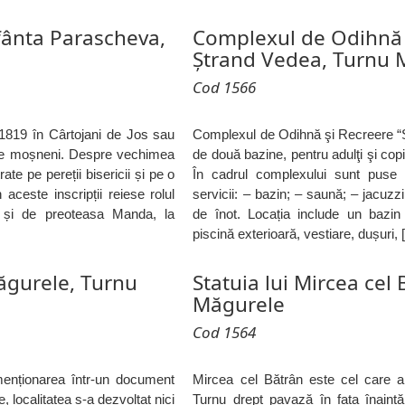
fânta Parascheva,
Complexul de Odihnă 
Ştrand Vedea, Turnu 
Cod 1566
l 1819 în Cârtojani de Jos sau
Complexul de Odihnă şi Recreere “
 de moșneni. Despre vechimea
de două bazine, pentru adulţi şi copi
ate pe pereții bisericii și pe o
În cadrul complexului sunt puse l
 aceste inscripții reiese rolul
servicii: – bazin; – saună; – jacuzzi;
n și de preoteasa Manda, la
de înot. Locația include un bazin 
piscină exterioară, vestiare, dușuri,
ăgurele, Turnu
Statuia lui Mircea cel
Măgurele
Cod 1564
enționarea într-un document
Mircea cel Bătrân este cel care a r
, localitatea s-a dezvoltat nici
Turnu drept pavază în fața înaint