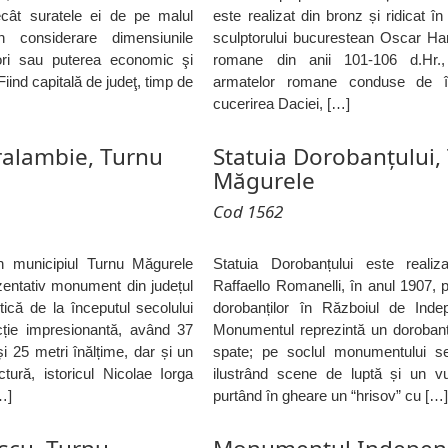
cât suratele ei de pe malul
este realizat din bronz și ridicat în
în considerare dimensiunile
sculptorului bucurestean Oscar Ha
ori sau puterea economic şi
romane din anii 101-106 d.Hr., 
 Fiind capitală de judeţ, timp de
armatelor romane conduse de îm
cucerirea Daciei, […]
ralambie, Turnu
Statuia Dorobanțului,
Măgurele
Cod 1562
n municipiul Turnu Măgurele
Statuia Dorobanțului este realiza
zentativ monument din județul
Raffaello Romanelli, în anul 1907, p
ică de la începutul secolului
dorobanților în Războiul de Inde
ție impresionantă, având 37
Monumentul reprezintă un dorobanț
i 25 metri înălțime, dar și un
spate; pe soclul monumentului se 
ură, istoricul Nicolae Iorga
ilustrând scene de luptă și un vu
…]
purtând în gheare un “hrisov” cu […