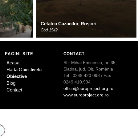
e
Cetatea Cazacilor, Roșiori
Cod 1542
PAGINI SITE
CONTACT
Acasa
Str. Mihai Eminescu, nr. 35,
Slatina, jud. Olt, România
Harta Obiectivelor
Tel.: 0249.420.098 / Fax:
Obiective
0249.410.994
Blog
office@europroject.org.ro
Contact
www.europroject.org.ro