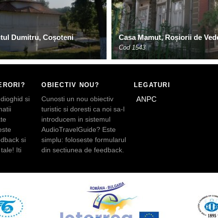
ntul Dumitru, Coșoteni
Casa Mamut, Roșiorii de Ved
Cod 1543
ERORI?
OBIECTIV NOU?
LEGATURI
dioghid si
Cunosti un nou obiectiv
ANPC
atii
turistic si doresti ca noi sa-l
te
introducem in sistemul
este
AudioTravelGuide? Este
edback si
simplu: foloseste formularul
tale! Iti
din sectiunea de feedback.