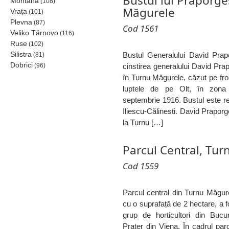
Bustul lui Praporge
Montana
(108)
Măgurele
Vrața
(101)
Plevna
(87)
Cod 1561
Veliko Tărnovo
(116)
Ruse
(102)
Silistra
Bustul Generalului David Prapo
(81)
Dobrici
(96)
cinstirea generalului David Prap
în Turnu Măgurele, căzut pe fron
luptele de pe Olt, în zona 
septembrie 1916. Bustul este re
Iliescu-Călinesti. David Prapor
la Turnu […]
Parcul Central, Tu
Cod 1559
Parcul central din Turnu Măgur
cu o suprafață de 2 hectare, a fo
grup de horticultori din Bucu
Prater din Viena. În cadrul parcu