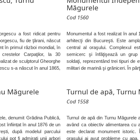
scu, Turnu
Monumentul Independ
Măgurele
Cod 1560
rgescu a fost ridicat pentru
Monumentul a fost realizat în anul 
orgescu, fiu de ţărani, născut
arhitecţi din Bucureşti. Este ampla
t în primul război mondial, în
central al oraşului. Complexul es
crestelor Carpaţilor, la 30
semicerc şi înfăţişează un grup 
alizat de sculptorul Gheorghe
soldaţi, reprezentând trei tipuri de e
gescu s-a născut în anul 1865,
militari de marină şi grăniceri. În părţ
rnu Măgurele
Turnul de apă, Turnu
Cod 1558
ele, denumit Grădina Publică,
Turnul de apă din Turnu Măgurele a 
st înființat în anul 1876 de un
având ca obiectiv alimentarea cu a
rești, după modelul parcului
este declarat monument istoric. În
lui pot fi admirați unii arbori
oraşului ai avut probleme cu apa.