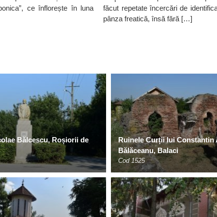
onica”, ce înflorește în luna
făcut repetate încercări de identifi
pânza freatică, însă fără […]
colae Bălcescu, Roșiorii de
Ruinele Curții lui Constantin
Bălăceanu, Balaci
Cod 1525