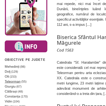
mai repede, nici mai încet de
Dunării, bineînţeles luând 
geografice, numărul de locuit
specificul activităţilor esenţiale.
112 ani, s-a impus […]
Biserica Sfântul Ha
Măgurele
Cod 1563
OBIECTIVE PE JUDETE
Catedrala “Sf. Haralambie” di
Mehedinți
(98)
este considerată cel mai repre
Dolj
(129)
Teleorman pentru arta ecleziast
Olt
(153)
XX. Catedrala este o construc
Teleorman
(55)
metri lungime, 23 metri lațime ș
Giurgiu
(67)
adevărat monument de arhitect
Călărași
(48)
considerând-o a treia din țara, [
Constanța
(170)
Vidin
(104)