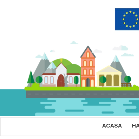
ACASA
HA