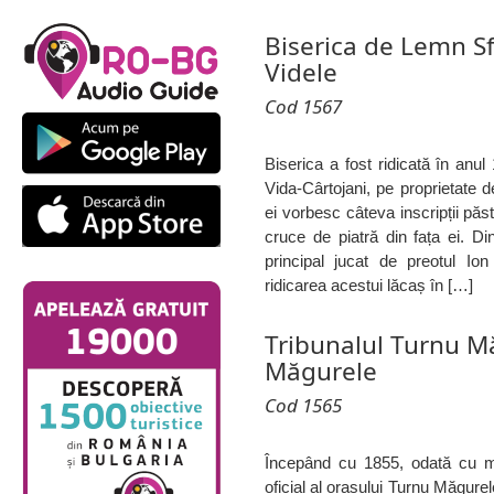
Biserica de Lemn S
Videle
Cod 1567
Biserica a fost ridicată în anu
Vida-Cârtojani, pe proprietate
ei vorbesc câteva inscripții păstr
cruce de piatră din fața ei. Din
principal jucat de preotul Io
ridicarea acestui lăcaș în […]
Tribunalul Turnu M
Măgurele
Cod 1565
Începând cu 1855, odată cu m
oficial al orașului Turnu Măgurele