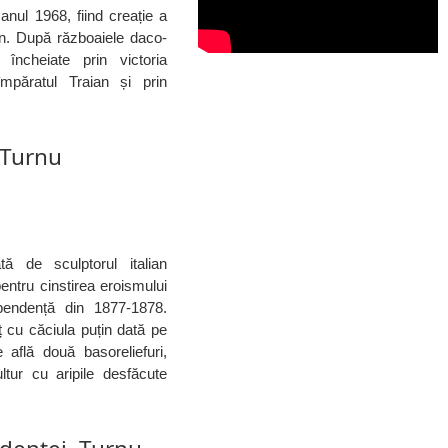
 anul 1968, fiind creație a
n. După războaiele daco-
încheiate prin victoria
păratul Traian și prin
 Turnu
tă de sculptorul italian
entru cinstirea eroismului
pendență din 1877-1878.
 cu căciula puțin dată pe
află două basoreliefuri,
ltur cu aripile desfăcute
]