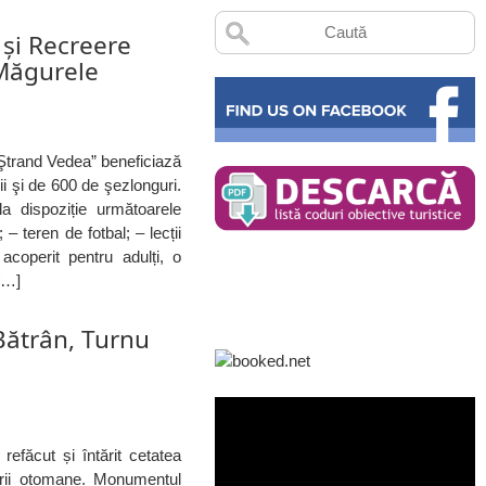
şi Recreere
Măgurele
Ştrand Vedea” beneficiază
ii şi de 600 de şezlonguri.
a dispoziție următoarele
 – teren de fotbal; – lecții
acoperit pentru adulți, o
 […]
 Bătrân, Turnu
efăcut și întărit cetatea
ării otomane. Monumentul