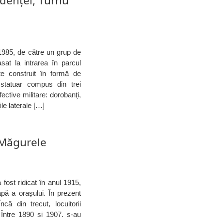
enței, Turnu
1985, de către un grup de
sat la intrarea în parcul
te construit în formă de
statuar compus din trei
fective militare: dorobanţi,
ile laterale […]
 Măgurele
fost ridicat în anul 1915,
pă a orașului. În prezent
că din trecut, locuitorii
 Între 1890 şi 1907, s-au