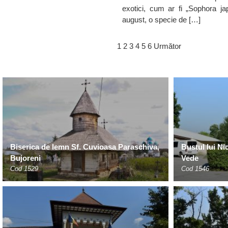
exotici, cum ar fi „Sophora jap
august, o specie de […]
1
2
3
4
5
6
Următor
Biserica de lemn Sf. Cuvioasa Paraschiva,
Bustul lui Ni
Bujoreni
Vede
Cod 1529
Cod 1546