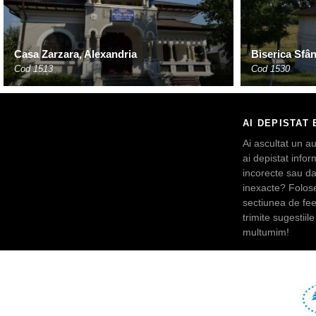
Casa Zarzara, Alexandria
Biserica Sfâ
Cod 1513
Cod 1530
AI DEPISTAT 
Ai ascultat un au
ai depistat inform
incorecte sau da
inexacte? Folos
sectiunea de fe
trimite sugestiile 
multumim!