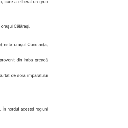
, care a eliberat un grup
 oraşul Călăraşi.
eţ este oraşul Constanţa,
 provenit din lmba greacă
purtat de sora împăratului
. În nordul acestei regiuni