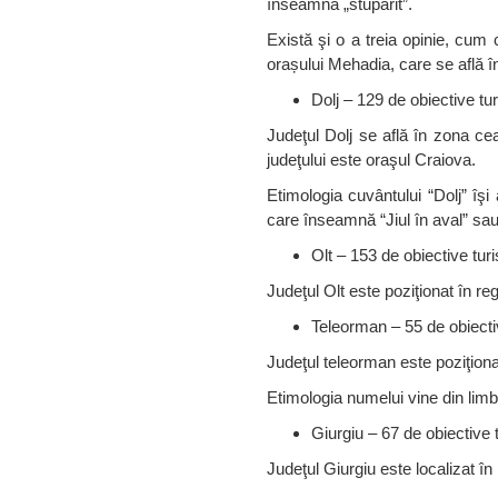
înseamnă „stupărit”.
Există şi o a treia opinie, cum
orașului Mehadia, care se află î
Dolj – 129 de obiective tur
Judeţul Dolj se află în zona ce
judeţului este oraşul Craiova.
Etimologia cuvântului “Dolj” îşi
care înseamnă “Jiul în aval” sau
Olt – 153 de obiective turi
Judeţul Olt este poziţionat în re
Teleorman – 55 de obiectiv
Judeţul teleorman este poziţiona
Etimologia numelui vine din lim
Giurgiu – 67 de obiective t
Judeţul Giurgiu este localizat î