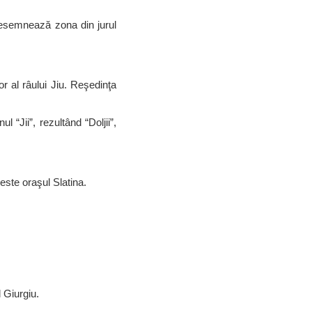
desemnează zona din jurul
r al râului Jiu. Reşedinţa
 “Jii”, rezultând “Doljii”,
este oraşul Slatina.
 Giurgiu.