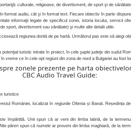
portanţă: culturale, religioase, de divertisment, de sport şi de sănătate
t în format audio, cât şi în format text. Fiecare obiectiv în parte dispu
tate informaţii legate de specificul zonei, istoria locului, servicii ofe
de sport, divertisment sau sănătate) şi multe alte detalii utile.
esează regiunea dorită de pe hartă. Următorul pas este să alegi obiec
 potenţial turistic intrate în proiect, în cele şapte judeţe din sudul Ro
în vreme ce în cele opt regiuni din zona de nord a Bulgariei au fost lo
pre zonele prezente pe harta obiectivelor
CBC Audio Travel Guide:
e turistice
vestul României, localizat în regiunile Oltenia și Banat. Reședința d
ste împărțită. Unii spun că ar veni din limba latină, de la termenu
 Alte păreri spun că numele ar proveni din limba maghiară, de la te