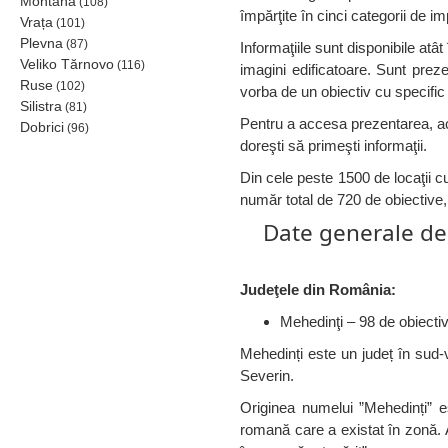
Montana
(108)
împărţite în cinci categorii de im
Vrața
(101)
Plevna
(87)
Informaţiile sunt disponibile atâ
Veliko Tărnovo
(116)
imagini edificatoare. Sunt prezen
Ruse
(102)
vorba de un obiectiv cu specific 
Silistra
(81)
Pentru a accesa prezentarea, acc
Dobrici
(96)
doreşti să primeşti informaţii.
Din cele peste 1500 de locaţii cu
număr total de 720 de obiective, 
Date generale des
Judeţele din România:
Mehedinţi – 98 de obiectiv
Mehedinți este un județ în sud-
Severin.
Originea numelui ”Mehedinți” e
romană care a existat în zonă.