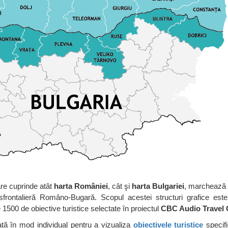
are cuprinde atât
harta Rom
â
niei
, cât şi
harta Bulgariei
, marchează 
ansfrontalieră Româno-Bugară. Scopul acestei structuri grafice este
e 1500 de obiective turistice selectate în proiectul
CBC Audio Travel 
tă în mod individual pentru a vizualiza
obiectivele turistice
specifi