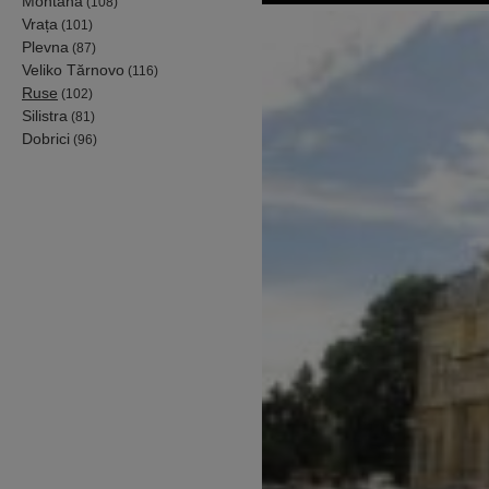
Montana
(108)
Vrața
(101)
Plevna
(87)
Veliko Tărnovo
(116)
Ruse
(102)
Silistra
(81)
Dobrici
(96)