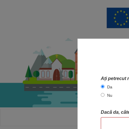
Ați petrecut 
Da
Nu
Dacă da, câte
ACASA
HA