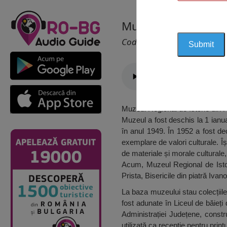
Muzeul Regional de 
Cod 2359
Muzeul Regional de Istorie din Ru
Muzeul a fost deschis la 1 ianua
în anul 1949. În 1952 a fost de
exemplare de valori culturale. Îș
de materiale și morale culturale,
Acum, Muzeul Regional de Istori
Prista, Bisericile din piatră Iv
La baza muzeului stau colecțiile
fost adunate în Liceul de băieț
Administrației Județene, constru
utilizată ca recepție pentru pri