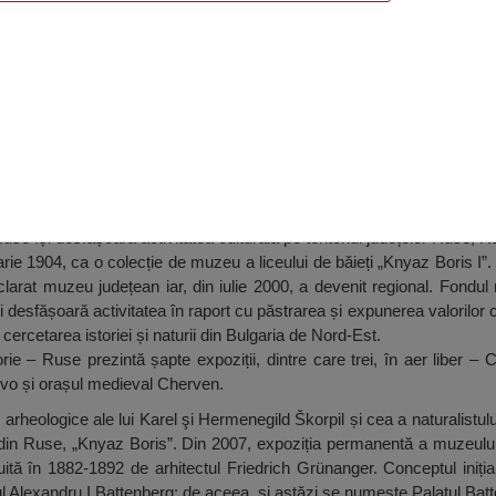
Istorie, Ruse
se își desfășoară activitatea culturală pe teritoriul județelor Ruse, Ra
rie 1904, ca o colecție de muzeu a liceului de băieți „Knyaz Boris I”.
clarat muzeu județean iar, din iulie 2000, a devenit regional. Fondu
i desfășoară activitatea în raport cu păstrarea și expunerea valorilor c
 cercetarea istoriei și naturii din Bulgaria de Nord-Est.
e – Ruse prezintă șapte expoziții, dintre care trei, în aer liber –
anovo și orașul medieval Cherven.
 arheologice ale lui Karel şi Hermenegild Škorpil și cea a naturalistu
i din Ruse, „Knyaz Boris”. Din 2007, expoziția permanentă a muzeului
ită în 1882-1892 de arhitectul Friedrich Grünanger. Conceptul inițial
nțul Alexandru I Battenberg; de aceea, și astăzi se numește Palatul Bat