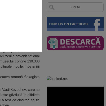
zgrad și Silistra.
 Muzeul a devenit național
l muzeului conține 130.000
ulturale mobile, moștenirii
 Cetatea romană Sexaginta
lui Vasil Kovachev, care au
 este găzduită în clădirea
 a fost ca clădirea să fie
tenberg.