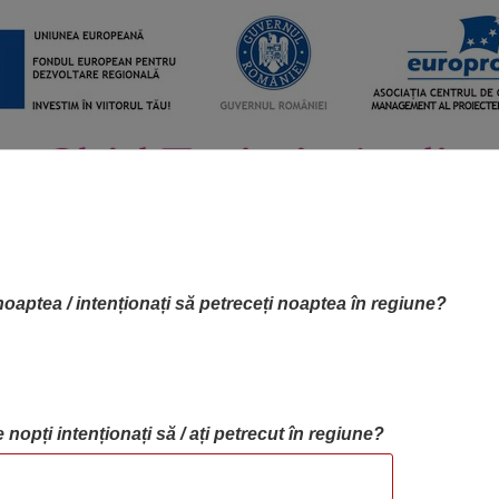
noaptea / intenționați să petreceți noaptea în regiune?
 nopți intenționați să / ați petrecut în regiune?
RTA OBIECTIVELOR
OBIECTIVE
BLOG