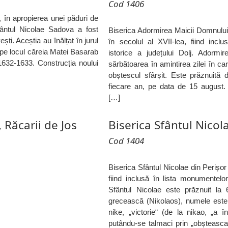
Cod 1406
, în apropierea unei păduri de
fântul Nicolae Sadova a fost
Biserica Adormirea Maicii Domnului 
vești. Aceștia au înălțat în jurul
în secolul al XVII-lea, fiind incl
 pe locul căreia Matei Basarab
istorice a județului Dolj. Adormi
 1632-1633. Construcția noului
sărbătoarea în amintirea zilei în ca
obștescul sfârșit. Este prăznuită d
fiecare an, pe data de 15 august.
[…]
, Răcarii de Jos
Biserica Sfântul Nicol
Cod 1404
Biserica Sfântul Nicolae din Perișor 
fiind inclusă în lista monumentelor 
Sfântul Nicolae este prăznuit la
grecească (Nikolaos), numele este
nike, „victorie“ (de la nikao, „a în
putându-se talmaci prin „obșteasca 