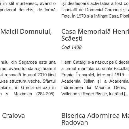
ă în stil muntenesc, având o
își desfășoară activitatea a fost co
pridvorul deschis, de formă
finanțată de Domeniul Coroanei și 
Fete. În 1970 s-a înființat Casa Pioni
 Maicii Domnului,
Casa Memorială Henri
Scăești
Cod 1408
nului din Segarcea este una
Henri Catargi s-a născut pe 6 decem
 oraș, având totodată și hramul
a urmat mai întâi cursurile Facultăț
st renovată în anul 2010 fiind
Franța. În paralel, între anii 1919 –
u-se structura veche. Sfântul
Academia Julian și la Academi
Salonic, în Grecia de azi) în
îndrumarea lui Maurice Denis, 
ian și Maximian (284-305).
Vallotton și Roger Bissie, lucrând [
 Craiova
Biserica Adormirea Ma
Radovan