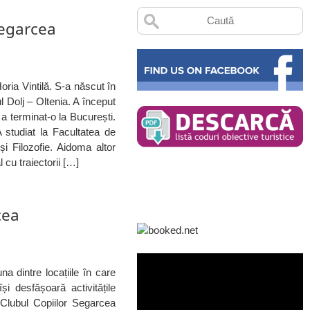
Segarcea
Horia Vintilă. S-a născut în
l Dolj – Oltenia. A început
a terminat-o la București.
 studiat la Facultatea de
și Filozofie. Aidoma altor
 cu traiectorii […]
cea
a dintre locațiile în care
i desfășoară activitățile
 Clubul Copiilor Segarcea