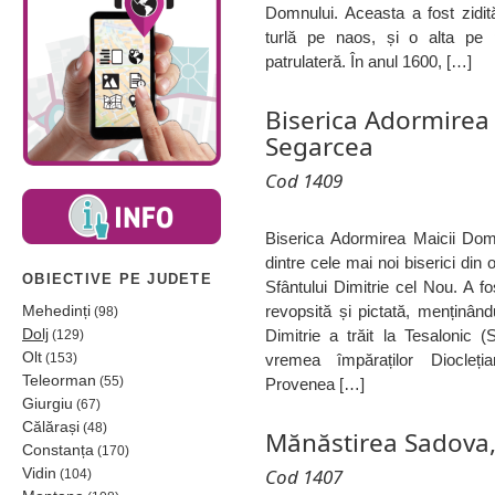
Domnului. Aceasta a fost zidit
turlă pe naos, și o alta pe 
patrulateră. În anul 1600, […]
Biserica Adormirea
Segarcea
Cod 1409
Biserica Adormirea Maicii Dom
dintre cele mai noi biserici din
OBIECTIVE PE JUDETE
Sfântului Dimitrie cel Nou. A fo
Mehedinți
revopsită și pictată, menținând
(98)
Dolj
Dimitrie a trăit la Tesalonic (
(129)
Olt
(153)
vremea împăraților Diocleț
Teleorman
(55)
Provenea […]
Giurgiu
(67)
Călărași
(48)
Mănăstirea Sadova,
Constanța
(170)
Vidin
Cod 1407
(104)