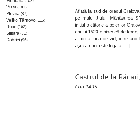
Montana
(108)
Vrața
(101)
Aflată la sud de orașul Craiova
Plevna
(87)
pe malul Jiului, Mănăstirea S
Veliko Tărnovo
(116)
inițial o ctitorie a boierilor Craio
Ruse
(102)
anului 1520 o biserică de lemn,
Silistra
(81)
a ridicat una de zid, între anii
Dobrici
(96)
așezământ este legată […]
Castrul de la Răcari
Cod 1405