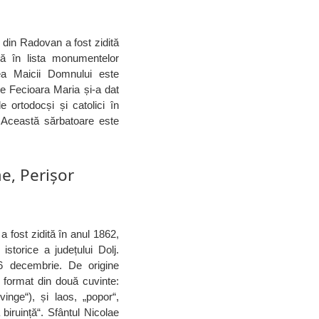
din Radovan a fost zidită
usă în lista monumentelor
rea Maicii Domnului este
re Fecioara Maria și-a dat
e ortodocși și catolici în
 Această sărbatoare este
ae, Perișor
a fost zidită în anul 1862,
istorice a județului Dolj.
 6 decembrie. De origine
 format din două cuvinte:
vinge“), și laos, „popor“,
biruință“. Sfântul Nicolae