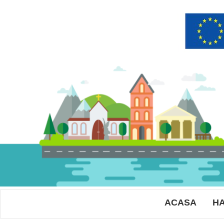
ACASA
HA