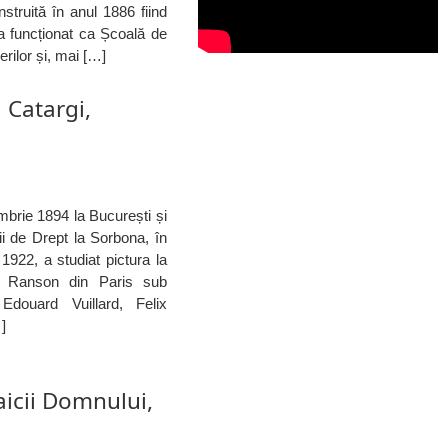
nstruită în anul 1886 fiind
a funcționat ca Școală de
erilor și, mai […]
 Catargi,
brie 1894 la București și
ii de Drept la Sorbona, în
 1922, a studiat pictura la
a Ranson din Paris sub
Edouard Vuillard, Felix
…]
icii Domnului,