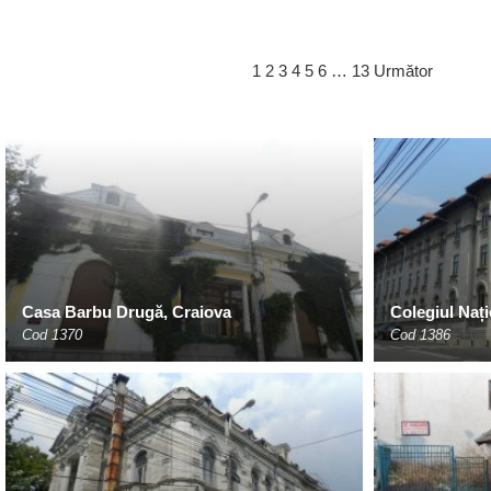
1
2
3
4
5
6
…
13
Următor
Casa Barbu Drugă, Craiova
Colegiul Nați
Cod 1370
Cod 1386