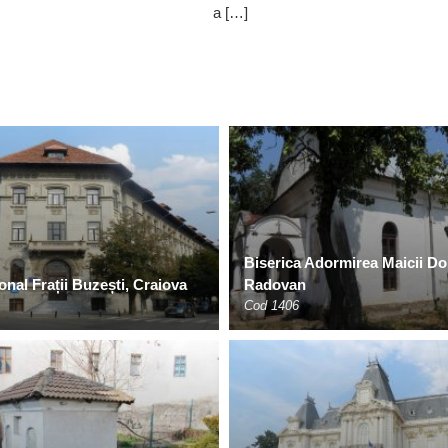
a […]
Biserica Adormirea Maicii Do
onal Frații Buzești, Craiova
Radovan
Cod 1406