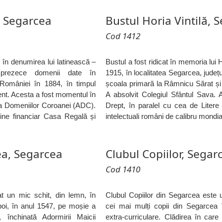
 Segarcea
Bustul Horia Vintilă, 
Cod 1412
în denumirea lui latinească –
Bustul a fost ridicat în memoria lui 
sprezece domenii date în
1915, în localitatea Segarcea, județu
României în 1884, în timpul
școala primară la Râmnicu Sărat și 
ent. Acesta a fost momentul în
A absolvit Colegiul Sfântul Sava. A
ia Domeniilor Coroanei (ADC).
Drept, în paralel cu cea de Litere 
ine financiar Casa Regală și
intelectuali români de calibru mondial
a, Segarcea
Clubul Copiilor, Segar
Cod 1410
t un mic schit, din lemn, în
Clubul Copiilor din Segarcea este un
oi, în anul 1547, pe moșie a
cei mai mulți copii din Segarcea îș
, închinată Adormirii Maicii
extra-curriculare. Clădirea în care