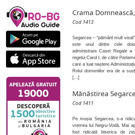
Crama Domnească,
Cod 1413
Segarcea – “pământ mult visat” 
este unul dintre cele doi
administrare Casei Regale a 
regelui Carol I, de către Parlam
care a luat naștere Administraț
Rolul domeniilor era de a susț
[…]
Mănăstirea Segarce
Cod 1411
Pe moșia Segarcea, s-a ridica
vremea lui Negru-Vodă. Mai ap
fost ridicată biserica de zid