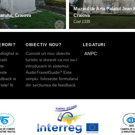
Muzeul de Arta Palatul Jean M
arului, Craiova
Craiova
Cod 1335
ERORI?
OBIECTIV NOU?
LEGATURI
dioghid si
Cunosti un nou obiectiv
ANPC
atii
turistic si doresti ca noi sa-l
te
introducem in sistemul
este
AudioTravelGuide? Este
edback si
simplu: foloseste formularul
tale! Iti
din sectiunea de feedback.