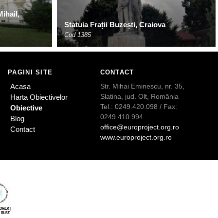
ihail,
Statuia Frații Buzești, Craiova
Cod 1385
PAGINI SITE
CONTACT
Acasa
Str. Mihai Eminescu, nr. 35,
Slatina, jud. Olt, România
Harta Obiectivelor
Tel.: 0249.420.098 / Fax:
Obiective
0249.410.994
Blog
office@europroject.org.ro
Contact
www.europroject.org.ro