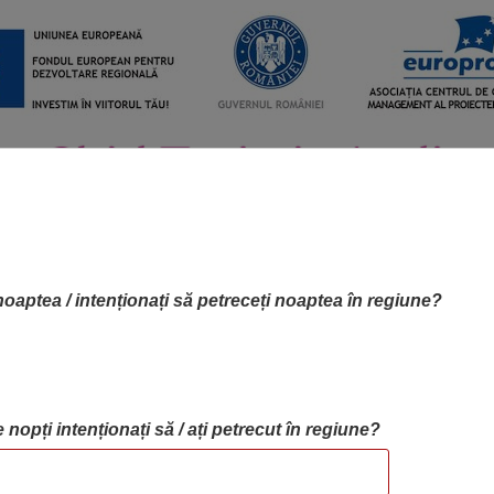
noaptea / intenționați să petreceți noaptea în regiune?
 nopți intenționați să / ați petrecut în regiune?
RTA OBIECTIVELOR
OBIECTIVE
BLOG