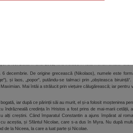
olae, Perișor
or a fost zidită în anul 1862, fiind inclusă în lista monumentelor istoric
la 6 decembrie. De origine grecească (Nikolaos), numele este forma
nge“), și laos, „popor“, putându-se talmaci prin „obșteasca biruință“.
Maximian. Mai întâi a strălucit prin viețuire călugărească; iar pentru vi
 bogată, iar după ce părinții săi au murit, el și-a folosit moștenirea pe
 îndrăzneală credința în Hristos a fost prins de mai-marii cetății, a 
 alți creștini. Când împaratul Constantin a ajuns împărat al romani
dată cu aceștia, și Sfântul Nicolae, care s-a dus în Myra. Nu după mu
d de la Niceea, la care a luat parte și Nicolae.