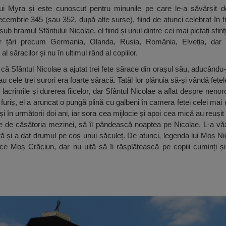
lui Myra și este cunoscut pentru minunile pe care le-a săvârșit de-
decembrie 345 (sau 352, după alte surse), fiind de atunci celebrat în 
sub hramul Sfântului Nicolae, el fiind și unul dintre cei mai pictați sfi
nor țări precum Germania, Olanda, Rusia, România, Elveția, dar t
 al săracilor și nu în ultimul rând al copiilor.
ă Sfântul Nicolae a ajutat trei fete sărace din orașul său, aducându-
iau cele trei surori era foarte săracă. Tatăl lor plănuia să-și vândă fe
 lacrimile și durerea fiicelor, dar Sfântul Nicolae a aflat despre neno
e furiș, el a aruncat o pungă plină cu galbeni în camera fetei celei mai 
și în următorii doi ani, iar sora cea mijlocie și apoi cea mică au reușit
nte de căsătoria mezinei, să îl pândească noaptea pe Nicolae. L-a vă
ă și a dat drumul pe coș unui săculeț. De atunci, legenda lui Moș N
ce Moș Crăciun, dar nu uită să îi răsplătească pe copiii cuminți și