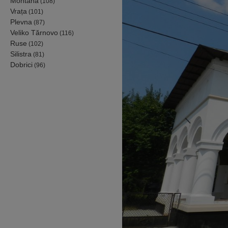
Montana
(108)
Vrața
(101)
Plevna
(87)
Veliko Tărnovo
(116)
Ruse
(102)
Silistra
(81)
Dobrici
(96)