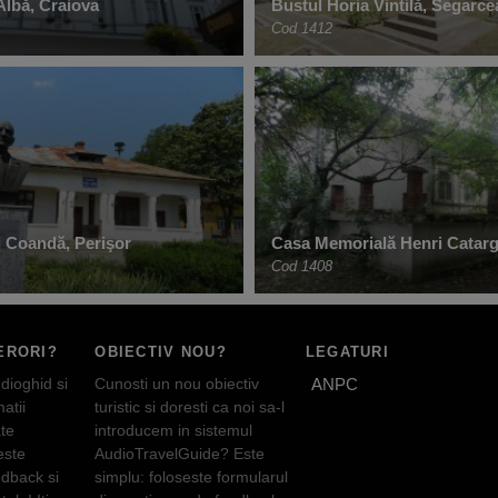
Albă, Craiova
Bustul Horia Vintilă, Segarce
Cod 1412
 Coandă, Perişor
Casa Memorială Henri Catargi
Cod 1408
ERORI?
OBIECTIV NOU?
LEGATURI
dioghid si
Cunosti un nou obiectiv
ANPC
atii
turistic si doresti ca noi sa-l
te
introducem in sistemul
este
AudioTravelGuide? Este
edback si
simplu: foloseste formularul