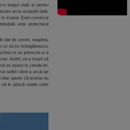
a lungul vieții și pentru
fiecare an la această dată.
nți în icoane. Este cunoscut
otodată este protectorul
le dar de zestre, noaptea,
tele ca să se îmbogățeasca.
rocirea ce se petrecea și a
mari. Astfel, ea a reușit să
 să se așeze la casele lor.
zut astfel când a urcat pe
icolae spune că acesta nu
 să le aducă nuiele celor