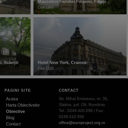
a
Mausoleul Familiei Filișanu, Filiași
Cod 1393
, Scăești
Hotel New York, Craiova
Cod 1329
PAGINI SITE
CONTACT
Acasa
Str. Mihai Eminescu, nr. 35,
Slatina, jud. Olt, România
Harta Obiectivelor
Tel.: 0249.420.098 / Fax:
Obiective
0249.410.994
Blog
office@europroject.org.ro
Contact