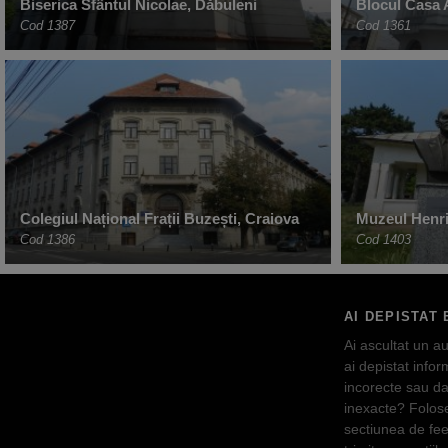
Biserica Sfântul Nicolae, Dăbuleni
Blocul Casa 
Cod 1387
Cod 1361
Colegiul Național Frații Buzești, Craiova
Muzeul Henri
Cod 1386
Cod 1403
AI DEPISTAT 
Ai ascultat un au
ai depistat inform
incorecte sau da
inexacte? Folos
sectiunea de fe