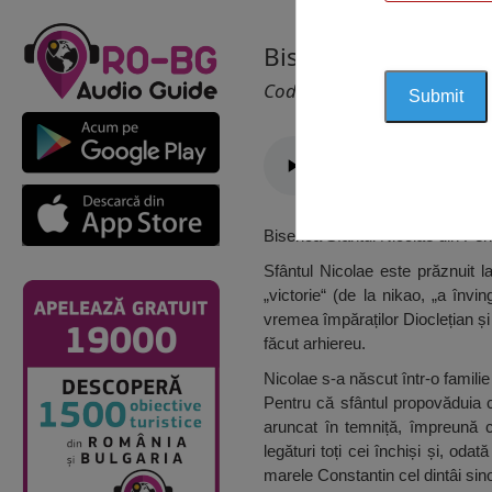
Biserica Sfântul Nic
Cod 1404
Biserica Sfântul Nicolae din Periș
Sfântul Nicolae este prăznuit 
„victorie“ (de la nikao, „a învi
vremea împăraților Dioclețian și 
făcut arhiereu.
Nicolae s-a născut într-o familie
Pentru că sfântul propovăduia cu
aruncat în temniță, împreună cu
legături toți cei închiși și, o
marele Constantin cel dintâi sino