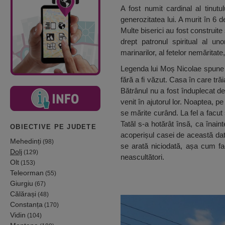
A fost numit cardinal al tinutu
generozitatea lui. A murit în 6 
Multe biserici au fost construite 
drept patronul spiritual al u
marinarilor, al fetelor nemăritate,
Legenda lui Moș Nicolae spune c
fără a fi văzut. Casa în care tră
Bătrânul nu a fost înduplecat de
venit în ajutorul lor. Noaptea, p
se mărite curând. La fel a facut 
Tatăl s-a hotărât însă, ca înai
OBIECTIVE PE JUDETE
acoperișul casei de această dat
Mehedinți
(98)
se arată niciodată, așa cum fa
Dolj
(129)
neascultători.
Olt
(153)
Teleorman
(55)
Giurgiu
(67)
Călărași
(48)
Constanța
(170)
Vidin
(104)