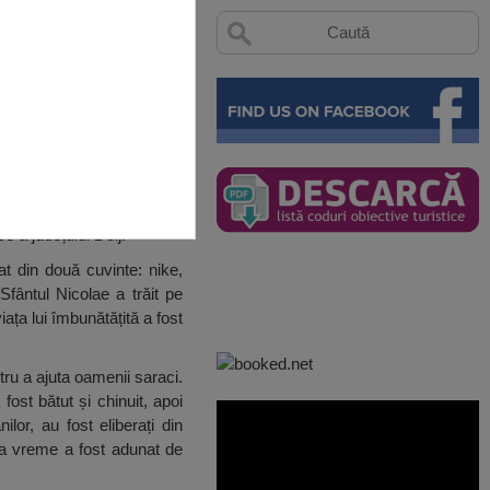
e a județului Dolj.
t din două cuvinte: nike,
 Sfântul Nicolae a trăit pe
ața lui îmbunătățită a fost
ntru a ajuta oamenii saraci.
fost bătut și chinuit, apoi
lor, au fost eliberați din
lta vreme a fost adunat de