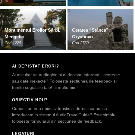
Monumentul Eroilor Sârbi,
Cetatea “Stânca”,
Medgidia
Oryahovo
Cod 1225
Cod 2760
AI DEPISTAT ERORI?
Ai ascultat un audioghid si ai depistat informatii incorecte
sau date inexacte? Foloseste sectiunea de feedback si
trimite sugestiile tale! Iti multumim!
OBIECTIV NOU?
Cunosti un nou obiectiv turistic si doresti ca noi sa-l
introducem in sistemul AudioTravelGuide? Este simplu:
foloseste formularul din sectiunea de feedback.
LEGATURI