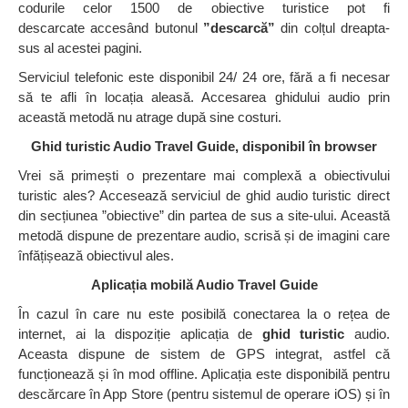
codurile celor 1500 de obiective turistice pot fi
descarcate accesând butonul
”descarcă”
din colțul dreapta-
sus al acestei pagini.
Serviciul telefonic este disponibil 24/ 24 ore, fără a fi necesar
să te afli în locația aleasă. Accesarea ghidului audio prin
această metodă nu atrage după sine costuri.
Ghid turistic Audio Travel Guide, disponibil în browser
Vrei să primești o prezentare mai complexă a obiectivului
turistic ales? Accesează serviciul de ghid audio turistic direct
din secțiunea ”obiective” din partea de sus a site-ului. Această
metodă dispune de prezentare audio, scrisă și de imagini care
înfățișează obiectivul ales.
Aplicația mobilă Audio Travel Guide
În cazul în care nu este posibilă conectarea la o rețea de
internet, ai la dispoziție aplicația de
ghid turistic
audio.
Aceasta dispune de sistem de GPS integrat, astfel că
funcționează și în mod offline. Aplicația este disponibilă pentru
descărcare în App Store (pentru sistemul de operare iOS) și în