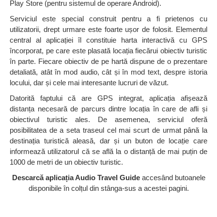
Play Store (pentru sistemul de operare Android).
Serviciul este special construit pentru a fi prietenos cu
utilizatorii, drept urmare este foarte ușor de folosit. Elementul
central al aplicației îl constituie harta interactivă cu GPS
încorporat, pe care este plasată locația fiecărui obiectiv turistic
în parte. Fiecare obiectiv de pe hartă dispune de o prezentare
detaliată, atât în mod audio, cât și în mod text, despre istoria
locului, dar și cele mai interesante lucruri de văzut.
Datorită faptului că are GPS integrat, aplicația afișează
distanța necesară de parcurs dintre locația în care de afli și
obiectivul turistic ales. De asemenea, serviciul oferă
posibilitatea de a seta traseul cel mai scurt de urmat până la
destinația turistică aleasă, dar și un buton de locație care
informează utilizatorul că se află la o distanță de mai puțin de
1000 de metri de un obiectiv turistic.
Descarcă aplicația Audio Travel Guide
accesând butoanele
disponibile în colțul din stânga-sus a acestei pagini.