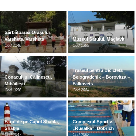
Sărbătoarea Orașului
Varshets, Varshets
Muzeul Satului, Maglavit
Cod 2148
Cod 1399
Traseul pentru Bicicletă
Conacul lui Călinescu,
Belogradchik – Borovitza –
Mihăilești
Falkovets
Cod 1056
Cod 2684
Farul de pe Capul Shabla,
Complexul Sportiv
Shabla
„Rusalka”, Dobrich
Cod 2047
Cod 2092