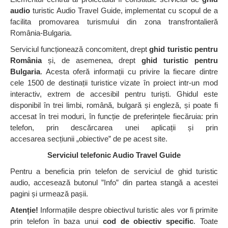
audio
turistic Audio Travel Guide, implementat cu scopul de a
facilita promovarea turismului din zona transfrontalieră
România-Bulgaria.
Serviciul funcționează concomitent, drept
ghid turistic pentru
România
și, de asemenea, drept
ghid turistic pentru
Bulgaria
. Acesta oferă informații cu privire la fiecare dintre
cele 1500 de destinații turistice vizate în proiect intr-un mod
interactiv, extrem de accesibil pentru turiști. Ghidul este
disponibil în trei limbi, română, bulgară și engleză, și poate fi
accesat în trei moduri, în funcție de preferințele fiecăruia: prin
telefon, prin descărcarea unei aplicații și prin
accesarea secțiunii „obiective” de pe acest site.
Serviciul telefonic Audio Travel Guide
Pentru a beneficia prin telefon de serviciul de ghid turistic
audio, accesează butonul ”Info” din partea stangă a acestei
pagini și urmează pașii.
Atenție!
Informațiile despre obiectivul turistic ales vor fi primite
prin telefon în baza unui
cod de obiectiv specific
.
Toate