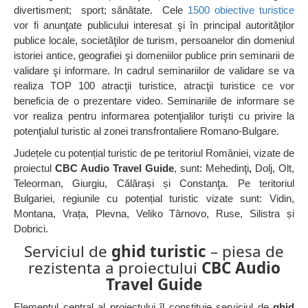
divertisment; sport; sănătate. Cele
1500 obiective turistice
vor fi anunţate publicului interesat şi în principal autorităţilor
publice locale, societăţilor de turism, persoanelor din domeniul
istoriei antice, geografiei şi domeniilor publice prin seminarii de
validare şi informare. In cadrul seminariilor de validare se va
realiza TOP 100 atracţii turistice, atracţii turistice ce vor
beneficia de o prezentare video. Seminariile de informare se
vor realiza pentru informarea potenţialilor turişti cu privire la
potenţialul turistic al zonei transfrontaliere Romano-Bulgare.
Județele cu potențial turistic de pe teritoriul României, vizate de
proiectul
CBC Audio Travel Guide
,
sunt: Mehedinţi
,
Dolj, Olt,
Teleorman, Giurgiu, Călărași și Constanţa. Pe teritoriul
Bulgariei, regiunile cu potențial turistic vizate sunt: Vidin,
Montana, Vrața, Plevna, Veliko Târnovo, Ruse, Silistra și
Dobrici.
Serviciul de
ghid turistic
– piesa de
rezistenta a proiectului
CBC Audio
Travel Guide
Elementul central al proiectului îl constituie serviciul de
ghid