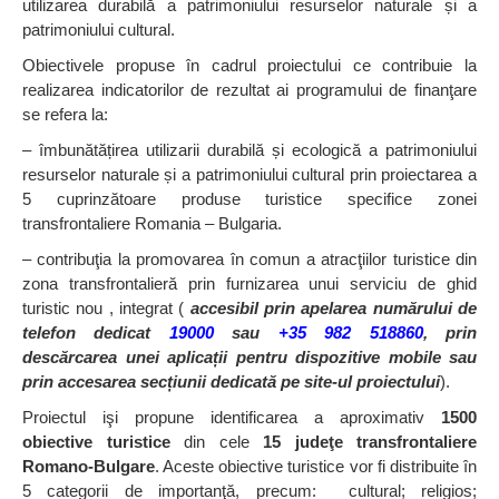
utilizarea durabilă a patrimoniului resurselor naturale și a
patrimoniului cultural.
Obiectivele propuse în cadrul proiectului ce contribuie la
realizarea indicatorilor de rezultat ai programului de finanţare
se refera la:
– îmbunătățirea utilizarii durabilă și ecologică a patrimoniului
resurselor naturale și a patrimoniului cultural prin proiectarea a
5 cuprinzătoare produse turistice specifice zonei
transfrontaliere Romania – Bulgaria.
– contribuţia la promovarea în comun a atracţiilor turistice din
zona transfrontalieră prin furnizarea unui serviciu de ghid
turistic nou , integrat (
accesibil prin apelarea numărului de
telefon dedicat
19000
sau
+35 982 518860
, prin
descărcarea unei aplicații pentru dispozitive mobile sau
prin accesarea secțiunii dedicată pe site-ul proiectului
).
Proiectul işi propune identificarea a aproximativ
1500
obiective turistice
din cele
15 judeţe transfrontaliere
Romano-Bulgare
. Aceste obiective turistice vor fi distribuite în
5 categorii de importanţă, precum: cultural; religios;