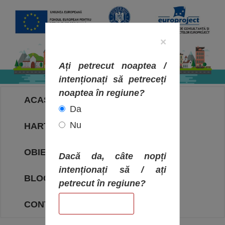
×
Ați petrecut noaptea /
intenționați să petreceți
noaptea în regiune?
ACASA
Da
Nu
HARTA OBIECTIVELOR
OBIECTIVE
Dacă da, câte nopți
intenționați să / ați
BLOG
petrecut în regiune?
CONTACT