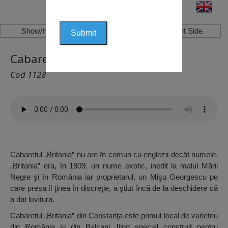
Show/Hide Left Side
Show/Hide Right Side
Cabaret Britania, Constanța
Cod 1128
Cabaretul „Britania” nu are în comun cu englezii decât numele.
„Britania” era, în 1909, un nume exotic, inedit la malul Mării
Negre şi în România iar proprietarul, un Mişu Georgescu pe
care presa îl ţinea în discreţie, a ştiut încă de la deschidere că
a dat lovitura.
Cabaretul „Britania” din Constanţa este primul local de varieteu
din România şi din Balcani, fiind special construit pentru