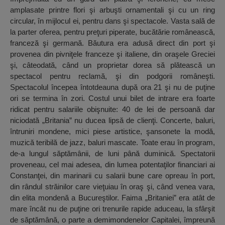
amplasate printre flori şi arbuşti ornamentali şi cu un ring
circular, în mijlocul ei, pentru dans şi spectacole. Vasta sală de
la parter oferea, pentru preţuri piperate, bucătărie românească,
franceză şi germană. Băutura era adusă direct din port şi
provenea din pivniţele franceze şi italiene, din oraşele Greciei
şi, câteodată, când un proprietar dorea să plătească un
spectacol pentru reclamă, şi din podgorii româneşti.
Spectacolul începea întotdeauna după ora 21 şi nu de puţine
ori se termina în zori. Costul unui bilet de intrare era foarte
ridicat pentru salariile obişnuite: 40 de lei de persoană dar
niciodată „Britania” nu ducea lipsă de clienţi. Concerte, baluri,
întruniri mondene, mici piese artistice, şansonete la modă,
muzică teribilă de jazz, baluri mascate. Toate erau în program,
de-a lungul săptămânii, de luni până duminică. Spectatorii
proveneau, cel mai adesea, din lumea potentaţilor financiari ai
Constanţei, din marinarii cu salarii bune care opreau în port,
din rândul străinilor care vieţuiau în oraş şi, când venea vara,
din elita mondenă a Bucureştilor. Faima „Britaniei” era atât de
mare încât nu de puţine ori trenurile rapide aduceau, la sfârşit
de săptămână, o parte a demimondenelor Capitalei, împreună