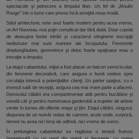
spectacole şi petrecere a timpului liber. Un fel de „Moulin
Rouge” într-o lume care privea încă ameţită noua modă.
Stilul arhitectonic este unul foarte modern pentru acea vreme,
un Art Nouveau mai puţin complicat dar fără dubii. Doar cupola
de deasupra fostei intrări şi caracterul stingherei inscripţii
nedistruse mai sunt martore ale începutului. Ferestrele
dreptunghiulare, geometrice şi deloc foarte spaţioase erau o
inovaţie a timpului.
La etajul cabaretului, iniţial a fost plasat un balcon semicircular,
din feronerie decorativă, care asigura o bună vedere spre
circulaţia intensă a potenţialilor clienţi. Un parter spaţios, cu o
imensă sală de recepţii, asigura cea mai mare parte a afacerii.
Demisolul clădirii era compartimentat atât pentru bucătărie şi
veselă cât şi pentru numeroasa garderobă a trupelor de artiste
venite în turneu din diferite oraşe şi ţări. Etajul clădirii, singurul,
dispunea de un număr redus de camere, acolo unde, surpriză,
nimeni nu avea nici timp de odihnă, nici vreme de somn.
În prelungirea cabaretului se regăsea o terasă frumos
împrejmuită cu un gard din piatră şi feronerie, cu mese