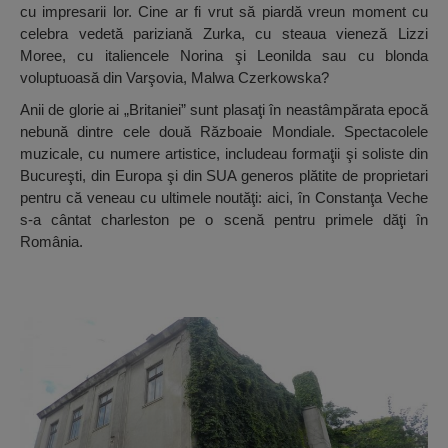
cu impresarii lor. Cine ar fi vrut să piardă vreun moment cu
celebra vedetă pariziană Zurka, cu steaua vieneză Lizzi
Moree, cu italiencele Norina şi Leonilda sau cu blonda
voluptuoasă din Varşovia, Malwa Czerkowska?
Anii de glorie ai „Britaniei” sunt plasaţi în neastâmpărata epocă
nebună dintre cele două Războaie Mondiale. Spectacolele
muzicale, cu numere artistice, includeau formaţii şi soliste din
Bucureşti, din Europa şi din SUA generos plătite de proprietari
pentru că veneau cu ultimele noutăţi: aici, în Constanţa Veche
s-a cântat charleston pe o scenă pentru primele dăţi în
România.