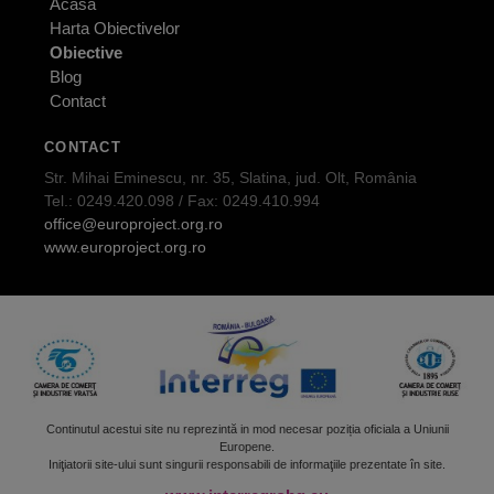
Acasa
Harta Obiectivelor
Obiective
Blog
Contact
CONTACT
Str. Mihai Eminescu, nr. 35, Slatina, jud. Olt, România
Tel.: 0249.420.098 / Fax: 0249.410.994
office@europroject.org.ro
www.europroject.org.ro
Continutul acestui site nu reprezintă in mod necesar poziția oficiala a Uniunii
Europene.
Iniţiatorii site-ului sunt singurii responsabili de informaţiile prezentate în site.