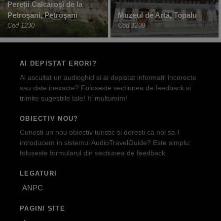
Pereţii Calcaroși de la
Petroșani, Petroșani
Muzeul de Artă, Topalu
Cod 1230
Cod 1209
AI DEPISTAT ERORI?
Ai ascultat un audioghid si ai depistat informatii incorecte
sau date inexacte? Foloseste sectiunea de feedback si
trimite sugestiile tale! Iti multumim!
OBIECTIV NOU?
Cunosti un nou obiectiv turistic si doresti ca noi sa-l
introducem in sistemul AudioTravelGuide? Este simplu:
foloseste formularul din sectiunea de feedback.
LEGATURI
ANPC
PAGINI SITE