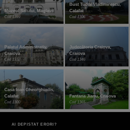
Bust Tudor Vladimirescu,
Muzeul Satului, Maglavit
Calafat
Cod 1399
Cod 1306
Palatul Administrativ,
Judecătoria Craiova,
Craiova
Craiova
Cod 1332
Cod 1346
Casa Ioan Gheorghiadis,
Calafat
Fantana Jianu, Craiova
Cod 1300
Cod 1365
AI DEPISTAT ERORI?