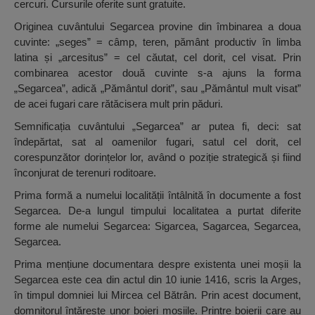
cercuri. Cursurile oferite sunt gratuite.
Originea cuvântului Segarcea provine din îmbinarea a doua
cuvinte: „seges” = câmp, teren, pământ productiv în limba
latina și „arcesitus” = cel căutat, cel dorit, cel visat. Prin
combinarea acestor două cuvinte s-a ajuns la forma
„Segarcea”, adică „Pământul dorit”, sau „Pământul mult visat”
de acei fugari care rătăcisera mult prin păduri.
Semnificația cuvântului „Segarcea” ar putea fi, deci: sat
îndepărtat, sat al oamenilor fugari, satul cel dorit, cel
corespunzător dorințelor lor, având o poziție strategică și fiind
înconjurat de terenuri roditoare.
Prima formă a numelui localității întâlnită în documente a fost
Segarcea. De-a lungul timpului localitatea a purtat diferite
forme ale numelui Segarcea: Sigarcea, Sagarcea, Segarcea,
Segarcea.
Prima mențiune documentara despre existenta unei moșii la
Segarcea este cea din actul din 10 iunie 1416, scris la Arges,
în timpul domniei lui Mircea cel Bătrân. Prin acest document,
domnitorul întărește unor boieri moșiile. Printre boierii care au