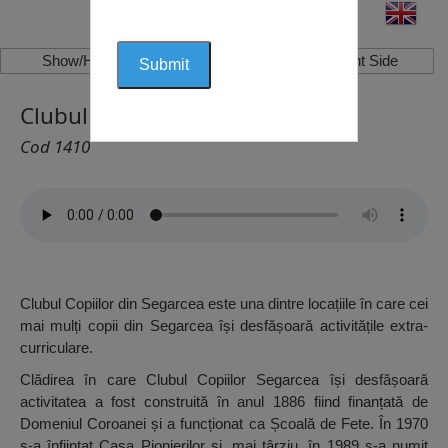
Show/Hide Left Side
Show/Hide Right Side
Clubul Copiilor, Segarcea
Cod 1410
Clubul Copiilor din Segarcea este una dintre locațiile în care cei
mai mulți copii din Segarcea își desfășoară activitățile extra-
curriculare.
Clădirea în care Clubul Copiilor Segarcea își desfășoară
activitatea a fost construită în anul 1886 fiind finanțată de
Domeniul Coroanei și a funcționat ca Școală de Fete. În 1970
s-a înființat Casa Pionierilor și, mai târziu, în 1989 s-a numit