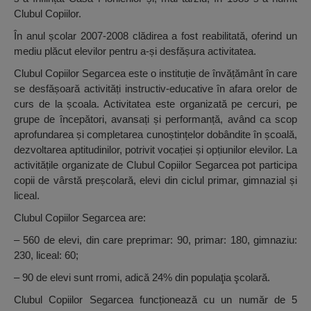
Clubul Copiilor.
În anul școlar 2007-2008 clădirea a fost reabilitată, oferind un
mediu plăcut elevilor pentru a-și desfășura activitatea.
Clubul Copiilor Segarcea este o instituție de învățământ în care
se desfășoară activități instructiv-educative în afara orelor de
curs de la școala. Activitatea este organizată pe cercuri, pe
grupe de începători, avansați și performanță, având ca scop
aprofundarea și completarea cunoștințelor dobândite în școală,
dezvoltarea aptitudinilor, potrivit vocației și opțiunilor elevilor. La
activitățile organizate de Clubul Copiilor Segarcea pot participa
copii de vârstă preșcolară, elevi din ciclul primar, gimnazial și
liceal.
Clubul Copiilor Segarcea are:
– 560 de elevi, din care preprimar: 90, primar: 180, gimnaziu:
230, liceal: 60;
– 90 de elevi sunt rromi, adică 24% din populaţia şcolară.
Clubul Copiilor Segarcea funcționează cu un număr de 5