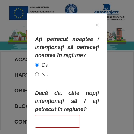
×
Ați petrecut noaptea /
intenționați să petreceți
noaptea în regiune?
ACASA
Da
Nu
HARTA OBIECTIVELOR
OBIECTIVE
Dacă da, câte nopți
intenționați să / ați
BLOG
petrecut în regiune?
CONTACT