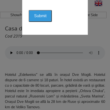
Show/Hide Left Side
Show/Hide Right Side
Casa de oaspeți, Dve Mogili
Cod 2319
Hotelul „Edelweiss” se află în orașul Dve Mogili. Hotelul
dispune de 6 camere și 18 paturi. În hotel există un restaurant
cu o capacitate de 80 locuri, parcare, grădină de vară și grătar.
Hotelul este în imediata apropiere a peșterii „Orlova Chuka”,
parcul natural „Rusenski Lom” și mănăstirea „Sveta Marina”.
Orașul Dve Mogili se află la 28 km de Ruse și aproximativ 60
km de Veliko Tarnovo.