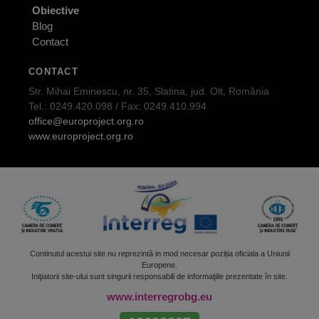
Obiective
Blog
Contact
CONTACT
Str. Mihai Eminescu, nr. 35, Slatina, jud. Olt, România
Tel.: 0249.420.098 / Fax: 0249.410.994
office@europroject.org.ro
www.europroject.org.ro
Continutul acestui site nu reprezintă in mod necesar poziția oficiala a Uniunii
Europene.
Iniţiatorii site-ului sunt singurii responsabili de informaţiile prezentate în site.
www.interregrobg.eu