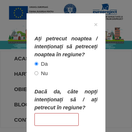
×
Ați petrecut noaptea /
intenționați să petreceți
noaptea în regiune?
ACASA
Da
Nu
HARTA OBIECTIVELOR
OBIECTIVE
Dacă da, câte nopți
intenționați să / ați
BLOG
petrecut în regiune?
CONTACT