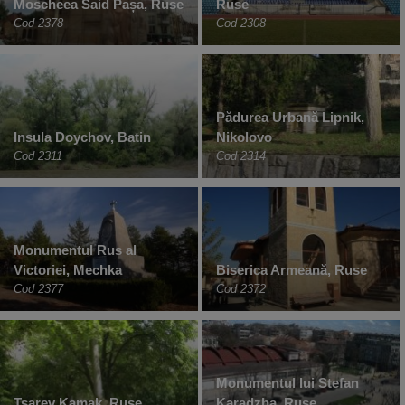
Moscheea Said Pașa, Ruse
Ruse
Cod 2378
Cod 2308
Pădurea Urbană Lipnik,
Insula Doychov, Batin
Nikolovo
Cod 2311
Cod 2314
Monumentul Rus al
Victoriei, Mechka
Biserica Armeană, Ruse
Cod 2377
Cod 2372
Monumentul lui Stefan
Tsarev Kamak, Ruse
Karadzha, Ruse