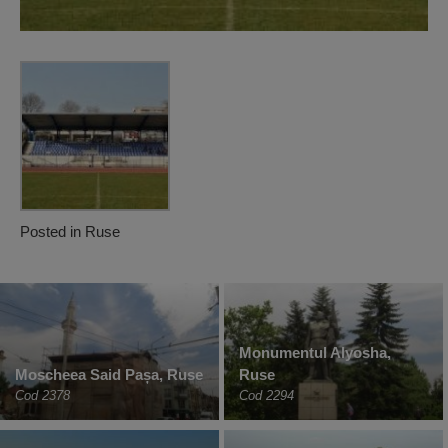
Posted in
Ruse
Monumentul Alyosha,
Moscheea Said Pașa, Ruse
Ruse
Cod 2378
Cod 2294