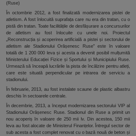
(Ruse)
În octombrie 2012, a fost finalizată modernizarea pistei de
atletism. A fost înlocuită suprafața care nu era din tratan, cu o
pistă din tratan. Toate facilitățile de desfășurare a concursurilor
de atletism au fost înlocuite cu unele noi. Proiectul
„Reconstrucția și acoperirea artificială a pistei și sectorului de
atletism ale Stadionului Orășenesc Ruse” este în valoare
totală de 1 200 000 leva și acesta a devenit posibil mulțumită
Ministerului Educației Fizice și Sportului și Municipiului Ruse.
Urmează să înceapă lucrările la pista de încălzire pentru atleți,
care este situată perpendicular pe intrarea de serviciu a
stadionului.
În februarie, 2013, au fost instalate scaune de plastic albastru
deschis în sectoarele centrale.
În decembrie, 2013, a început modernizarea sectorului VIP al
Stadionului Orășenesc Ruse. Stadionul din Ruse a primit un
nou acoperiș în valoare de 250 mii lv. Din acestea, 150 mii
leva au fost alocate de Ministerul Finanțelor. Întregul sector de
sub acesta a fost complet renovat cu o bază nouă de beton și