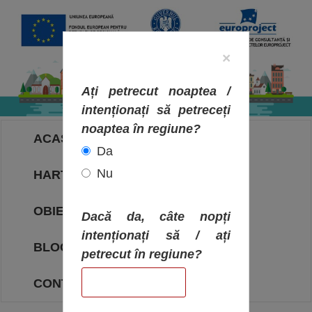
×
Ați petrecut noaptea /
intenționați să petreceți
noaptea în regiune?
ACASA
Da
Nu
HARTA OBIECTIVELOR
OBIECTIVE
Dacă da, câte nopți
intenționați să / ați
BLOG
petrecut în regiune?
CONTACT