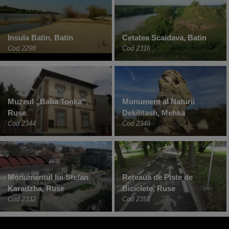
Insula Batin, Batin
Cetatea Scaidava, Batin
Cod 2298
Cod 2316
Muzeul „Baba Tonka“,
Monument al Naturii
Ruse
Dekilitash, Mehka
Cod 2344
Cod 2349
Monumentul lui Stefan
Rețeaua de Piste de
Karadzha, Ruse
Biciclete, Ruse
Cod 2332
Cod 2351