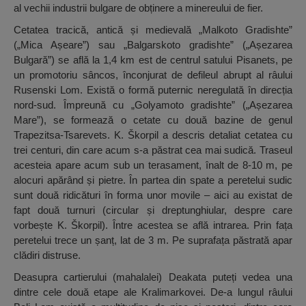
al vechii industrii bulgare de obținere a minereului de fier.
Cetatea tracică, antică și medievală „Malkoto Gradishte”
(„Mica Așeare”) sau „Balgarskoto gradishte” („Așezarea
Bulgară”) se află la 1,4 km est de centrul satului Pisanets, pe
un promotoriu sâncos, înconjurat de defileul abrupt al râului
Rusenski Lom. Există o formă puternic neregulată în direcția
nord-sud. Împreună cu „Golyamoto gradishte” („Așezarea
Mare”), se formează o cetate cu două bazine de genul
Trapezitsa-Tsarevets. K. Škorpil a descris detaliat cetatea cu
trei centuri, din care acum s-a păstrat cea mai sudică. Traseul
acesteia apare acum sub un terasament, înalt de 8-10 m, pe
alocuri apărând și pietre. În partea din spate a peretelui sudic
sunt două ridicături în forma unor movile – aici au existat de
fapt două turnuri (circular și dreptunghiular, despre care
vorbește K. Škorpil). Între acestea se află intrarea. Prin fața
peretelui trece un șanț, lat de 3 m. Pe suprafața păstrată apar
clădiri distruse.
Deasupra cartierului (mahalalei) Deakata puteți vedea una
dintre cele două etape ale Kralimarkovei. De-a lungul râului