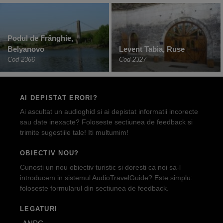
Podul de Frânghie,
Belyanovo
Levent Tabia, Ruse
Cod 2366
Cod 2327
AI DEPISTAT ERORI?
Ai ascultat un audioghid si ai depistat informatii incorecte
sau date inexacte? Foloseste sectiunea de feedback si
trimite sugestiile tale! Iti multumim!
OBIECTIV NOU?
Cunosti un nou obiectiv turistic si doresti ca noi sa-l
introducem in sistemul AudioTravelGuide? Este simplu:
foloseste formularul din sectiunea de feedback.
LEGATURI