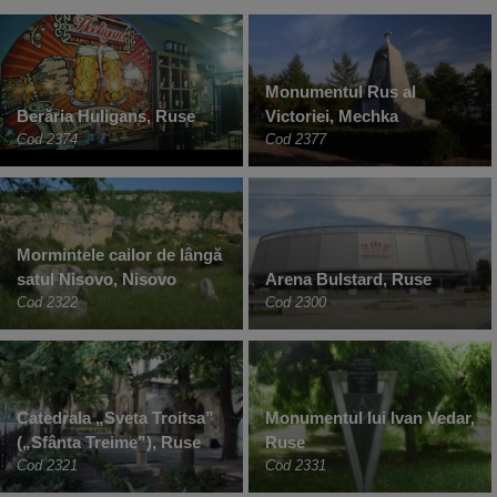
Monumentul Rus al
Berăria Huligans, Ruse
Victoriei, Mechka
Cod 2374
Cod 2377
Mormintele cailor de lângă
satul Nisovo, Nisovo
Arena Bulstard, Ruse
Cod 2322
Cod 2300
Catedrala „Sveta Troitsa”
Monumentul lui Ivan Vedar,
(„Sfânta Treime”), Ruse
Ruse
Cod 2321
Cod 2331