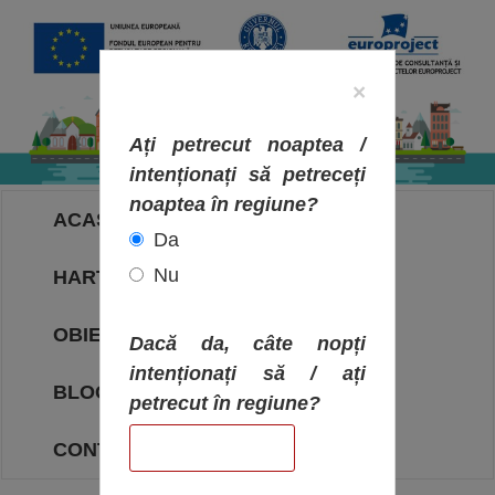
×
Ați petrecut noaptea /
intenționați să petreceți
noaptea în regiune?
ACASA
Da
Nu
HARTA OBIECTIVELOR
OBIECTIVE
Dacă da, câte nopți
intenționați să / ați
BLOG
petrecut în regiune?
CONTACT