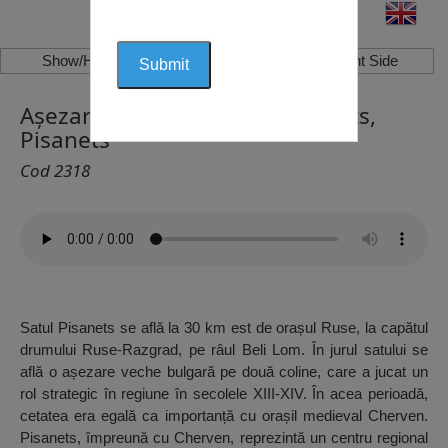
Show/Hide Left Side
Show/Hide Right Side
Așezarea de lângă satul Pisanets,
Pisanets
Cod 2318
Satul Pisanets se află la 30 km est de orașul Ruse, la capătul
drumului Ruse-Razgrad, pe râul Beli Lom. În jurul satului se
află o așezare veche bulgară pe două coline, care a jucat un
rol strategic în regiune în secolele XIII-XIV. În acea perioadă,
cetatea era egală ca importanță cu orașil medieval Cherven.
Pisanets, împreună cu Cherven, reprezintă un centru regional