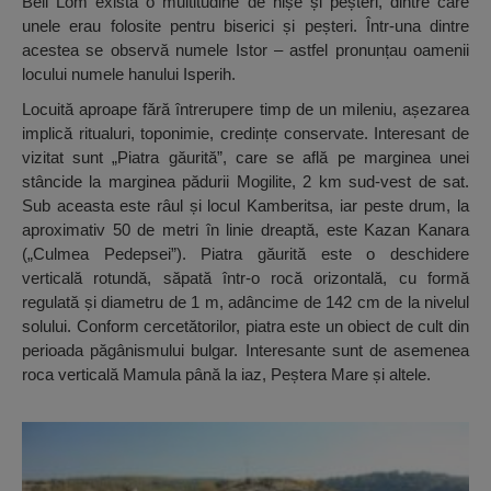
Beli Lom există o multitudine de nișe și peșteri, dintre care
unele erau folosite pentru biserici și peșteri. Într-una dintre
acestea se observă numele Istor – astfel pronunțau oamenii
locului numele hanului Isperih.
Locuită aproape fără întrerupere timp de un mileniu, așezarea
implică ritualuri, toponimie, credințe conservate. Interesant de
vizitat sunt „Piatra găurită”, care se află pe marginea unei
stâncide la marginea pădurii Mogilite, 2 km sud-vest de sat.
Sub aceasta este râul și locul Kamberitsa, iar peste drum, la
aproximativ 50 de metri în linie dreaptă, este Kazan Kanara
(„Culmea Pedepsei”). Piatra găurită este o deschidere
verticală rotundă, săpată într-o rocă orizontală, cu formă
regulată și diametru de 1 m, adâncime de 142 cm de la nivelul
solului. Conform cercetătorilor, piatra este un obiect de cult din
perioada păgânismului bulgar. Interesante sunt de asemenea
roca verticală Mamula până la iaz, Peștera Mare și altele.