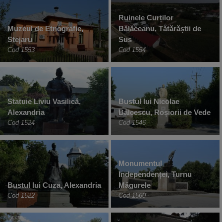
Ruinele Curților
Muzeul de Etnografie,
Bălăceanu, Tătărăștii de
Stejaru
Sus
Cod 1553
Cod 1554
Statuie Liviu Vasilică,
Bustul lui Nicolae
Alexandria
Bălcescu, Roșiorii de Vede
Cod 1524
Cod 1546
Monumentul
Independenței, Turnu
Bustul lui Cuza, Alexandria
Măgurele
Cod 1522
Cod 1560