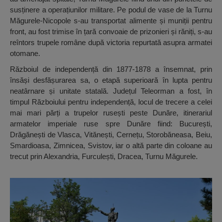
susținere a operațiunilor militare. Pe podul de vase de la Turnu
Măgurele-Nicopole s-au transportat alimente și muniții pentru
front, au fost trimise în țară convoaie de prizonieri și răniți, s-au
reîntors trupele române după victoria repurtată asupra armatei
otomane.
Războiul de independență din 1877-1878 a însemnat, prin
însăși desfășurarea sa, o etapă superioară în lupta pentru
neatârnare și unitate statală. Județul Teleorman a fost, în
timpul Războiului pentru independență, locul de trecere a celei
mai mari părți a trupelor rusești peste Dunăre, itinerariul
armatelor imperiale ruse spre Dunăre fiind: București,
Drăgănești de Vlasca, Vitănești, Cernețu, Storobăneasa, Beiu,
Smardioasa, Zimnicea, Svistov, iar o altă parte din coloane au
trecut prin Alexandria, Furculești, Dracea, Turnu Măgurele.