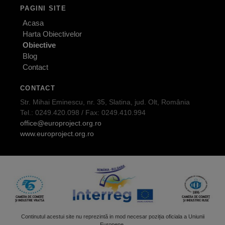
PAGINI SITE
Acasa
Harta Obiectivelor
Obiective
Blog
Contact
CONTACT
Str. Mihai Eminescu, nr. 35, Slatina, jud. Olt, România
Tel.: 0249.420.098 / Fax: 0249.410.994
office@europroject.org.ro
www.europroject.org.ro
Continutul acestui site nu reprezintă in mod necesar poziția oficiala a Uniunii
Europene.