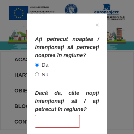
×
Ați petrecut noaptea /
intenționați să petreceți
noaptea în regiune?
ACASA
Da
Nu
HARTA OBIECTIVELOR
OBIECTIVE
Dacă da, câte nopți
intenționați să / ați
BLOG
petrecut în regiune?
CONTACT