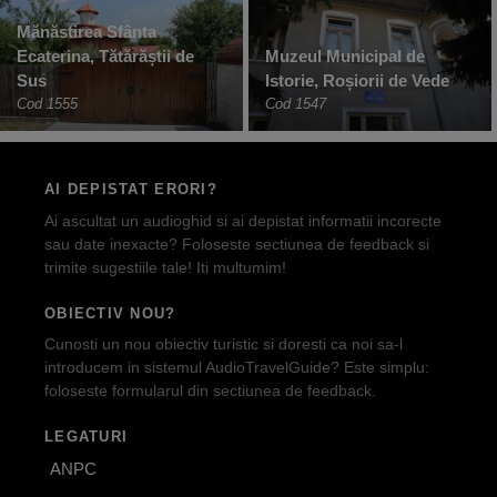
Mănăstirea Sfânta
Ecaterina, Tătărăștii de
Muzeul Municipal de
Sus
Istorie, Roșiorii de Vede
Cod 1555
Cod 1547
AI DEPISTAT ERORI?
Ai ascultat un audioghid si ai depistat informatii incorecte
sau date inexacte? Foloseste sectiunea de feedback si
trimite sugestiile tale! Iti multumim!
OBIECTIV NOU?
Cunosti un nou obiectiv turistic si doresti ca noi sa-l
introducem in sistemul AudioTravelGuide? Este simplu:
foloseste formularul din sectiunea de feedback.
LEGATURI
ANPC