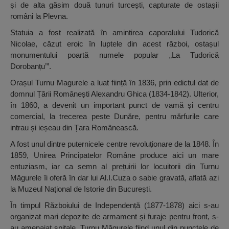
și de alta găsim două tunuri turcești, capturate de ostașii
români la Plevna.
Statuia a fost realizată în amintirea caporalului Tudorică
Nicolae, căzut eroic în luptele din acest război, ostașul
monumentului poartă numele popular „La Tudorică
Dorobanțu’”.
Orașul Turnu Magurele a luat ființă în 1836, prin edictul dat de
domnul Țării Românești Alexandru Ghica (1834-1842). Ulterior,
în 1860, a devenit un important punct de vamă și centru
comercial, la trecerea peste Dunăre, pentru mărfurile care
intrau și ieșeau din Țara Românească.
A fost unul dintre puternicele centre revoluționare de la 1848. În
1859, Unirea Principatelor Române produce aici un mare
entuziasm, iar ca semn al prețuirii lor locuitorii din Turnu
Măgurele îi oferă în dar lui Al.I.Cuza o sabie gravată, aflată azi
la Muzeul Național de Istorie din București.
În timpul Războiului de Independență (1877-1878) aici s-au
organizat mari depozite de armament și furaje pentru front, s-
au amenajat spitale, Turnu Măgurele fiind unul din punctele de