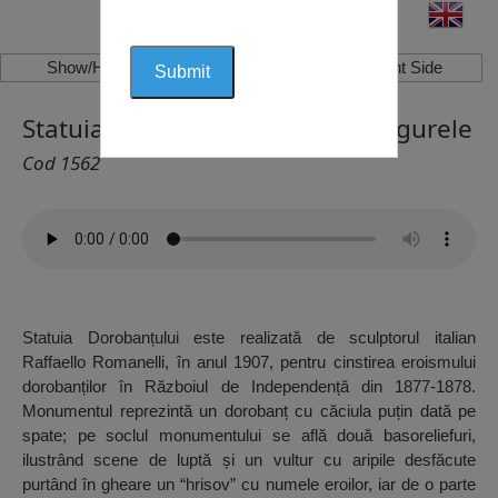
Show/Hide Left Side
Show/Hide Right Side
Statuia Dorobanțului, Turnu Măgurele
Cod 1562
Statuia Dorobanțului este realizată de sculptorul italian
Raffaello Romanelli, în anul 1907, pentru cinstirea eroismului
dorobanților în Războiul de Independență din 1877-1878.
Monumentul reprezintă un dorobanț cu căciula puțin dată pe
spate; pe soclul monumentului se află două basoreliefuri,
ilustrând scene de luptă și un vultur cu aripile desfăcute
purtând în gheare un “hrisov” cu numele eroilor, iar de o parte