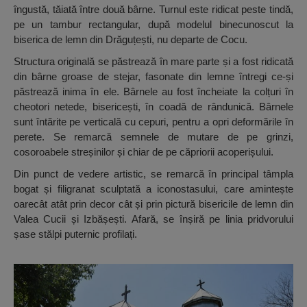
îngustă, tăiată între două bârne. Turnul este ridicat peste tindă,
pe un tambur rectangular, după modelul binecunoscut la
biserica de lemn din Drăguțești, nu departe de Cocu.
Structura originală se păstrează în mare parte și a fost ridicată
din bârne groase de stejar, fasonate din lemne întregi ce-și
păstrează inima în ele. Bârnele au fost încheiate la colțuri în
cheotori netede, bisericești, în coadă de rândunică. Bârnele
sunt întărite pe verticală cu cepuri, pentru a opri deformările în
perete. Se remarcă semnele de mutare de pe grinzi,
cosoroabele streșinilor și chiar de pe căpriorii acoperișului.
Din punct de vedere artistic, se remarcă în principal tâmpla
bogat și filigranat sculptată a iconostasului, care amintește
oarecât atât prin decor cât și prin pictură bisericile de lemn din
Valea Cucii și Izbășești. Afară, se înșiră pe linia pridvorului
șase stălpi puternic profilați.