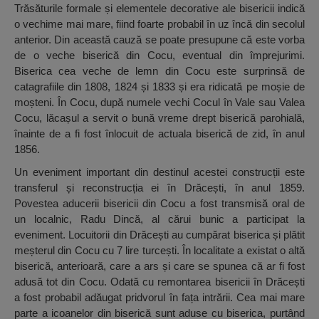
Trăsăturile formale și elementele decorative ale bisericii indică
o vechime mai mare, fiind foarte probabil în uz încă din secolul
anterior. Din această cauză se poate presupune că este vorba
de o veche biserică din Cocu, eventual din împrejurimi.
Biserica cea veche de lemn din Cocu este surprinsă de
catagrafiile din 1808, 1824 și 1833 și era ridicată pe moșie de
moșteni. În Cocu, după numele vechi Cocul în Vale sau Valea
Cocu, lăcașul a servit o bună vreme drept biserică parohială,
înainte de a fi fost înlocuit de actuala biserică de zid, în anul
1856.
Un eveniment important din destinul acestei construcții este
transferul și reconstrucția ei în Drăcești, în anul 1859.
Povestea aducerii bisericii din Cocu a fost transmisă oral de
un localnic, Radu Dincă, al cărui bunic a participat la
eveniment. Locuitorii din Drăcești au cumpărat biserica și plătit
meșterul din Cocu cu 7 lire turcești. În localitate a existat o altă
biserică, anterioară, care a ars și care se spunea că ar fi fost
adusă tot din Cocu. Odată cu remontarea bisericii în Drăcești
a fost probabil adăugat pridvorul în fața intrării. Cea mai mare
parte a icoanelor din biserică sunt aduse cu biserica, purtând