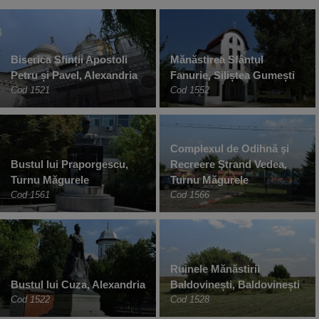
Biserica Sfinții Apostoli
Mănăstirea Sfântul
Petru și Pavel, Alexandria
Fanurie, Siliștea Gumești
Cod 1521
Cod 1552
Complexul de Odihnă şi
Bustul lui Praporgescu,
Recreere Ştrand Vedea,
Turnu Măgurele
Turnu Măgurele
Cod 1561
Cod 1566
Ruinele Mănăstirii
Bustul lui Cuza, Alexandria
Baldovinești, Baldovinești
Cod 1522
Cod 1528