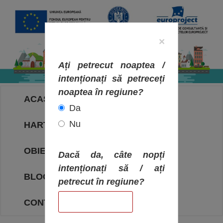
×
Ați petrecut noaptea /
intenționați să petreceți
noaptea în regiune?
ACASA
Da
Nu
HARTA OBIECTIVELOR
OBIECTIVE
Dacă da, câte nopți
intenționați să / ați
BLOG
petrecut în regiune?
CONTACT