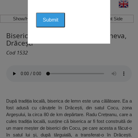
Show/Hide Left Side
Show/Hide Right Side
Biserica de Lemn Sfânta Parascheva,
Drăcești
Cod 1532
După tradiția locală, biserica de lemn este una călătoare. Ea a
fost adusă cu căruțele în Drăcești, din satul Cocu, zona
Argeșului, la circa 80 de km depărtare. Radu Crețeanu, care a
cules tradiția locală, susține că biserica ar fi fost construită de
un mare meșter de biserici din Cocu, pe care acesta a făcut-o
în satul lui și, după târguială, a transferat-o în Drăcești.