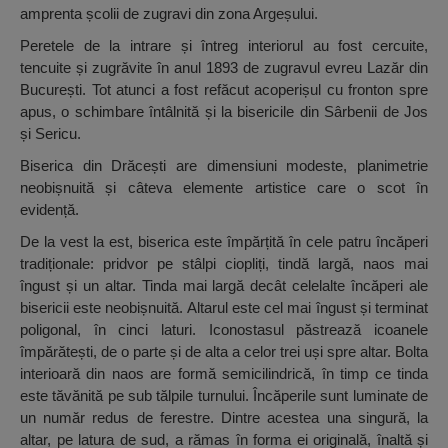
amprenta școlii de zugravi din zona Argeșului.
Peretele de la intrare și întreg interiorul au fost cercuite,
tencuite și zugrăvite în anul 1893 de zugravul evreu Lazăr din
București. Tot atunci a fost refăcut acoperișul cu fronton spre
apus, o schimbare întâlnită și la bisericile din Sârbenii de Jos
și Sericu.
Biserica din Drăcești are dimensiuni modeste, planimetrie
neobișnuită și câteva elemente artistice care o scot în
evidență.
De la vest la est, biserica este împărțită în cele patru încăperi
tradiționale: pridvor pe stâlpi ciopliți, tindă largă, naos mai
îngust și un altar. Tinda mai largă decât celelalte încăperi ale
bisericii este neobișnuită. Altarul este cel mai îngust și terminat
poligonal, în cinci laturi. Iconostasul păstrează icoanele
împărătești, de o parte și de alta a celor trei uși spre altar. Bolta
interioară din naos are formă semicilindrică, în timp ce tinda
este tăvănită pe sub tălpile turnului. Încăperile sunt luminate de
un număr redus de ferestre. Dintre acestea una singură, la
altar, pe latura de sud, a rămas în forma ei originală, înaltă și