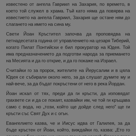
известено от ангела Гавриил на Захария, по времето, в
което той служел в храма. Тъй като няма да повярва на
известието на ангела Гавриил, Захария ще остане ням до
слагането на името на сина му.
Свети Йоан Кръстител започва да проповядва на
петнадесетата година от управлението на цезаря Тиберий,
когато Пилат Понтийски е бил прокуратор на Юдея. Той
има предназначението да подготви народа за приемането
на Месията и да го открие, и да го покаже на Израел.
Считайки го за пророк, жителите на Йерусалим и в цяла
Юдея се събирали около него, за да слушат думите му и
най-вече, за да бъдат покръстени от него в река Йордан.
Йоан искал от тях, преди да ги кръсти, да изповядат
грахвете си и да се покаят, казвайки им, че той ги кръщава
само с вода, но „този, който ще дойде след него” ще ги
кръсти със Свят Дух и с огън.
Евангелието казва, че и Иисус идва от Галилея, за да
бъде кръстен от Йоан, който, виждайки го, казва: „Ето го