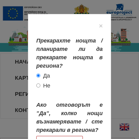
×
Прекарахте нощта /
планирате ли да
прекарате нощта в
НАЧАЛО
региона?
Да
КАРТА НА РЕГИОНИТЕ
Не
РЕГИОНИ
Ако отговорът е
КОНТАКТИ
"Да", колко нощи
възнамерявате / сте
прекарали в региона?