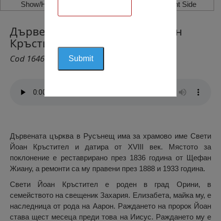
Show/Hide Left Side
Show/Hide Right Side
Дървената Църква Свети Йоан
Кръстител, Русънещ, Жьени
Cod 1646
Дървената църква в Русънещ има за храмово име Свети
Йоан Кръстител и датира от XVIII век. Мястото за
поклонение е реставрирано през 1836 година от Щефан
Жиану, а ремонти са му правени през 1888 и 1933 година.
Свети Йоан Кръстител е роден в град Орини, в
семейството на свещеник Захария. Елизабета, майка му, е
наследница от рода на Аарон. Раждането на пророк Йоан
става щест месеца преди това на Иисус. Раждането му е