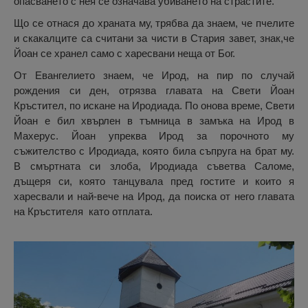
опасването с нея се означава убиването на страстите.
Що се отнася до храната му, трябва да знаем, че пчелите
и скакалците са считани за чисти в Стария завет, знак,че
Йоан се хранел само с харесвани неща от Бог.
От Евангелието знаем, че Ирод, на пир по случай
рождения си ден, отрязва главата на Свети Йоан
Кръстител, по искане на Иродиада. По онова време, Свети
Йоан е бил хвърлен в тъмница в замъка на Ирод в
Махерус. Йоан упреква Ирод за порочното му
съжителство с Иродиада, която била съпруга на брат му.
В смъртната си злоба, Иродиада съветва Саломе,
дъщеря си, която танцувала пред гостите и които я
харесвали и най-вече на Ирод, да поиска от него главата
на Кръстителя като отплата.