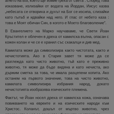
агнето на Бог, което ще измие греха от света”. Според това
изказване, излизайки от водата на Йордан, Иисус казва
„небесата се отвориха и духът на Бог се изсипа, слизайки
като гълъб и идвайки над него. И глас от небето каза :
това е Моят обичан Син, в когото е Моето благоволение”.
В Евангелието на Марко научаваме, че Свети Йоан
Кръстител е облечен в дреха от камилска вълна, опасан с
кожен колан и че се е хранил със скакалци и див мед.
Камилата може да символизира както чистотата, както и
нечистотията. Ако в Стария завет тя може да се
разглежда като чисто животно, тъй като е преживно
животно, тя може да бъде видяна и като нечиста, ако
държим сметка за това, че имала разцепени копита. Ако
останем на първото значение, това на чисто животно,
камилата символизира избрания народ, докато
нечистотията изобразява езическите племена.
Фактът, че Йоан носел дреха от камилска кожа, означава
повикването на евреите и на езическите народи към
Христос. Коланът, дошъл от мъртво животно, чрез