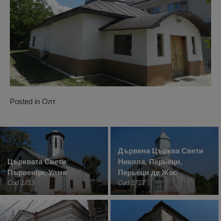
Posted in
Олт
Дървена Църква Свети
Църквата Свети
Никола, Перьеци,
Първенци, Улми
Перьеци де Жос
Cod 1713
Cod 1717