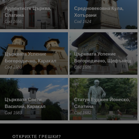
Адвентистк Църква,
Средновековна Кула,
Слатина
Хотърани
Cod 1656
Cod 1624
Църквата Успение
Църквата Успение
Богородично, Каракал
Богородично, Щефънещ
Cod 1580
Cod 1686
Църквата Свети
Статуя Еуджен Йонеско,
Василий, Каракал
Слатина
Cod 1583
Cod 1682
ОТКРИХТЕ ГРЕШКИ?