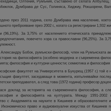
ехединци, Олтения, Румъния, съставено от селата Албулещ,
Мижлок, Думбрава де Сус, Голиняса, Хиджиу, Рокшорени, Ва
едено през 2011 година, село Думбрава има население, което
шното преброяване през 2002 г., когато са регистрирани 1,932 ж
 (96,19%). За 3,75% от населението етническата принадлеж
редпочитания, повечето хора са православни (96,25%). За 3,7
длежност.
 Александру Бобок, румънски философ, член на Румънската ак
 история на философията (особено модерна и съвременна фило
ията; философия и културни ценности; семиотика и философия 
офския факултет на Университета в Букурещ (1957 г.) той е н
същия факултет, заседаващи в момента, изпълнявайки после
тетски преподавател, а след това (1972 година) професор доцен
знася доклад за историята на съвременната философия, а сле
ософия и философията на културата. Между 1991-2002 г
тво с Академията на науките в Кишинев и образователните 
кономическо право и аудиовизуални изкуства от Кишинев го