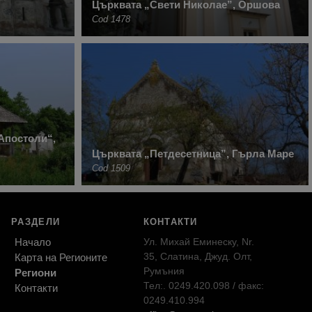
Църквата „Свети Николае”, Оршова
Cod 1478
Апостоли“,
Църквата „Петдесетница”, Гърла Маре
Cod 1509
РАЗДЕЛИ
КОНТАКТИ
Начало
Ул. Михай Еминеску, Nr.
35, Слатина, Джуд. Олт,
Карта на Регионите
Румъния
Региони
Тел:. 0249.420.098 / факс:
Контакти
0249.410.994