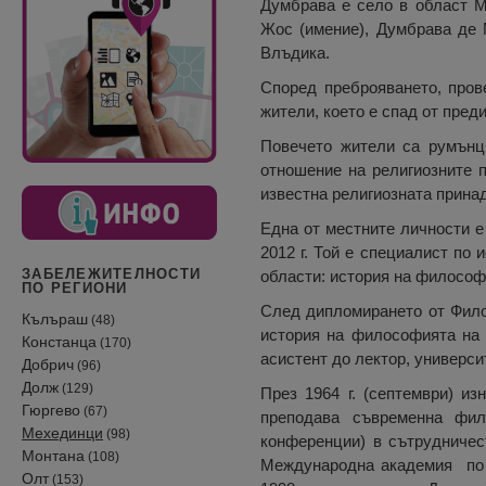
Думбрава е село в област М
Жос (имение), Думбрава де 
Влъдика.
Според преброяването, пров
жители, което е спад от преди
Повечето жители са румънци
отношение на религиозните п
известна религиозната прина
Една от местните личности е
2012 г. Той е специалист по
ЗАБЕЛЕЖИТЕЛНОСТИ
области: история на философ
ПО РЕГИОНИ
След дипломирането от Филос
Кълъраш
(48)
история на философията на 
Констанца
(170)
асистент до лектор, универси
Добрич
(96)
Долж
(129)
През 1964 г. (септември) и
Гюргево
(67)
преподава съвременна фил
Мехединци
(98)
конференции) в сътрудничес
Монтана
(108)
Международна академия по И
Олт
(153)