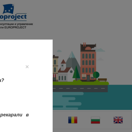
×
а?
рекарали в
ТАКТИ