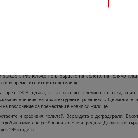
вети Никола, Албулещ
ла е построена през втората половина на деветнадесети век.
 запазен. Разположен е в сърцето на селото, на голямо плат
о това време, със същото светилище.
а през 1909 година, е втората по големина от тези, които
казали влияние на архитектурните украшения. Църквата е д
 на поклонение са преместени в новия си жилище.
остасите и красивия полилей. Верандата е деградирала. Върхъ
е гробища има две резбовани колони и греди от Дървената църк
през 1955 година.