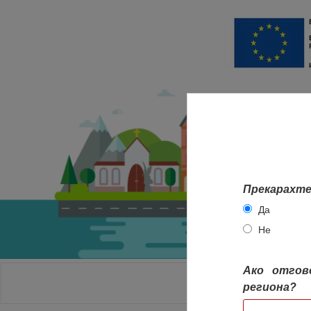
Прекарахте
Да
Не
Ако отгов
НАЧАЛО
региона?