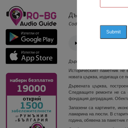
Дървена Църква С
Cod 1414
Дървената църква на Св. Нико
Историческият паметник не е
новата църква, издигаща се п
Дървената църква, построен
Следващите ремонти не са о
фондация деградация. Обекти
Запазени са картините, икон
ламарина на люспи. В старит
година, обявена за паметник 