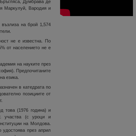
 Бръгляса, Думбрава де
ля Маркулуй, Вародия и
 възлиза на брой 1,574
ители.
ност не е известна. По
5% от населението не е
адемия на науките през
софия). Предпочитаните
на езика.
азначен в катедрата по
дователно позициите от
т.
д това (1976 година) и
. участва (с уроци и
институции на Молдова.
 удостоява през април