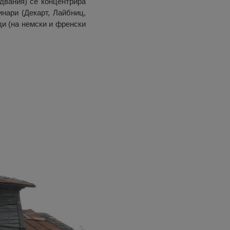
едвания) се концентрира
нари (Декарт, Лайбниц,
ди (на немски и френски