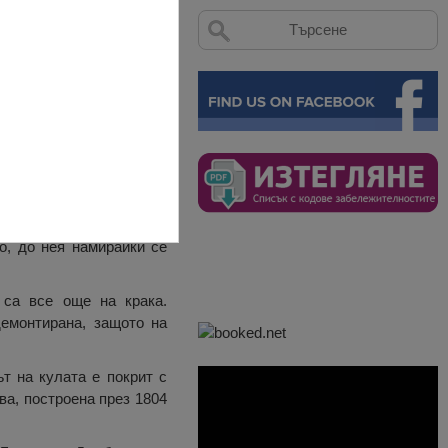
о, до нея намирайки се
 са все още на крака.
емонтирана, защото на
т на кулата е покрит с
ва, построена през 1804