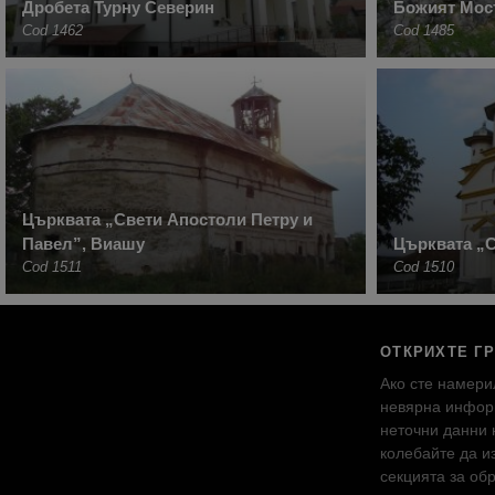
Дробета Турну Северин
Божият Мос
Cod 1462
Cod 1485
Църквата „Свети Апостоли Петру и
Павел”, Виашу
Църквата „С
Cod 1511
Cod 1510
ОТКРИХТЕ Г
Ако сте намери
невярна инфор
неточни данни 
колебайте да и
секцията за об