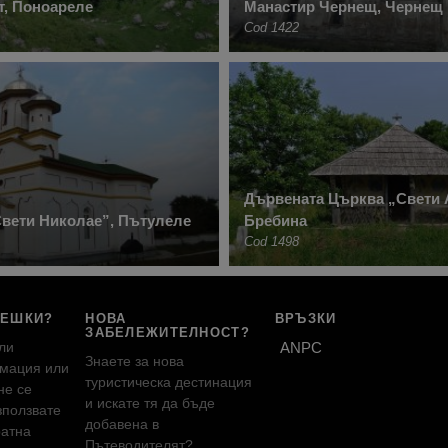
т, Поноареле
Манастир Чернещ, Чернещ
Cod 1422
Дървената Църква „Свети 
вети Николае”, Пътулеле
Бребина
Cod 1498
РЕШКИ?
НОВА
ВРЪЗКИ
ЗАБЕЛЕЖИТЕЛНОСТ?
ли
ANPC
Знаете за нова
мация или
туристическа дестинация
не се
и искате тя да бъде
зползвате
добавена в
ратна
Пътеводителят?