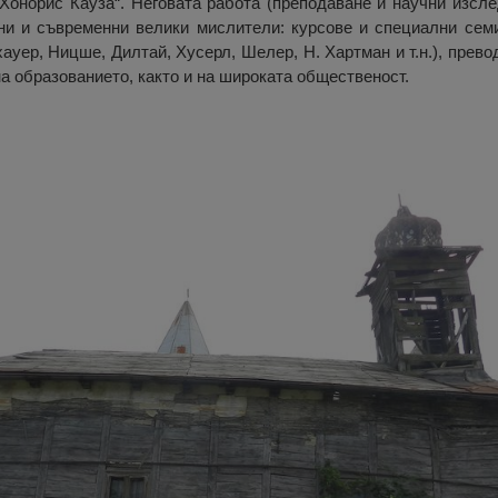
р Хонорис Кауза“. Неговата работа (преподаване и научни изсл
ни и съвременни велики мислители: курсове и специални семи
хауер, Ницше, Дилтай, Хусерл, Шелер, Н. Хартман и т.н.), прево
на образованието, както и на широката общественост.