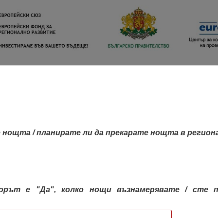
 нощта / планирате ли да прекарате нощта в регион
орът е "Да", колко нощи възнамерявате / сте п
КАРТА НА РЕГИОНИТЕ
РЕГИОНИ
КОН