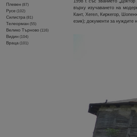
1998 г. със званието „Докто
Плевен
(87)
върху изучаването на модер
Русе
(102)
Кант, Хегел, Киркегор, Шопен
Силистра
(81)
език); документи за нуждите 
Телеорман
(55)
Велико Търново
(116)
Видин
(104)
Враца
(101)