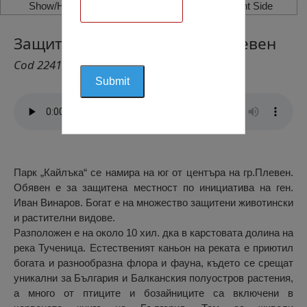
Show/Hide Left Side
Show/Hide Right Side
Защитена Зона „Кайлъка“, Плевен
Cod 2241
Парк „Кайлъка“ се намира на юг от центъра на гр.Плевен.
Обявен е за защитена местност по инициатива на ген.
Иван Винаров. Богат е на множество защитени животински
и растителни видове.
Разположен е на около 10 хил. дка в карстовата долина на
река Тученица. Естественият каньон на реката е приютил
богата и разнообразна флора и фауна, където се срещат
уникални за България и Балканския полуостров растения,
а много от птиците и бозайниците са включени в