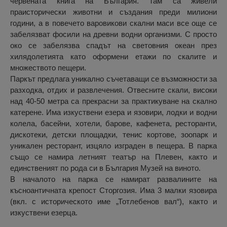
червената книга на България. Там са живели
праисторически животни и създания преди милиони
години, а в повечето варовикови скални маси все още се
забелязват фосили на древни водни организми. С просто
око се забелязва спадът на световния океан през
хилядолетията като оформени етажи по скалите и
множеството пещери.
Паркът предлага уникално съчетаващи се възможности за
разходка, отдих и развлечения. Отвесните скали, високи
над 40-50 метра са прекрасни за практикуване на скално
катерене. Има изкуствени езера и язовири, лодки и водни
колела, басейни, хотели, барове, кафенета, ресторанти,
дискотеки, детски площадки, тенис кортове, зоопарк и
уникален ресторант, изцяло изграден в пещера. В парка
също се намира летният театър на Плевен, както и
единственият по рода си в България Музей на виното.
В началото на парка се намират развалините на
късноантичната крепост Сторгозия. Има 3 малки язовира
(вкл. с историческото име „Тотлебенов вал“), както и
изкуствени езерца.