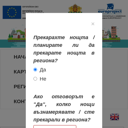
×
Прекарахте нощта /
планирате ли да
прекарате нощта в
НАЧАЛО
региона?
Да
КАРТА НА РЕГИОНИТЕ
Не
РЕГИОНИ
Ако отговорът е
КОНТАКТИ
"Да", колко нощи
възнамерявате / сте
прекарали в региона?