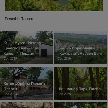
Posted in
Плевен
Къща Музей “Негово
Кралско Величество
Скално Образование
Карол I”, Пордим
„Камарата“, Червен Бряг
Cod 2219
Cod 2248
Хотел „Орбита Палас“,
Плевен
Шишманов Парк, Плевен
Cod 2263
Cod 2239