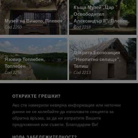
Къща Музей „Цар
Освободител
Музей на Виното, Плевен
Александър II”, Плевен
Cod 2250
Cod 2218
Открита Експозиция
Язовир Тотлебен,
“Неолитно селище”,
Тотлебен
Телиш
Cod 2256
Cod 2213
ОТКРИХТЕ ГРЕШКИ?
Ако сте намерили невярна информация или неточни
данни не се колебайте да използвате секцията за
обратна връзка, за да ни изпратите Вашите
предложения или съвети. Благодарим Ви!
НОВА ЗАБЕЛЕЖИТЕЛНОСТ?