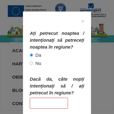
×
Ați petrecut noaptea /
intenționați să petreceți
noaptea în regiune?
ACASA
Da
Nu
HARTA OBIECTIVELOR
OBIECTIVE
Dacă da, câte nopți
intenționați să / ați
BLOG
petrecut în regiune?
CONTACT