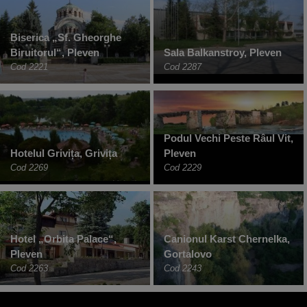
Biserica „Sf. Gheorghe
Biruitorul“, Pleven
Sala Balkanstroy, Pleven
Cod 2221
Cod 2287
Podul Vechi Peste Râul Vit,
Hotelul Grivița, Grivița
Pleven
Cod 2269
Cod 2229
Hotel „Orbita Palace“,
Canionul Karst Chernelka,
Pleven
Gortalovo
Cod 2263
Cod 2243