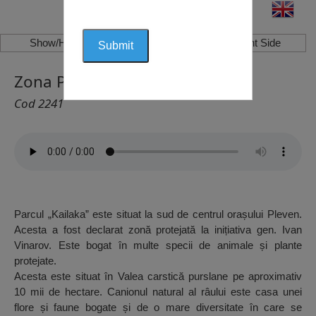
Show/Hide Left Side
Show/Hide Right Side
Zona Protejată Kaylaka, Pleven
Cod 2241
Parcul „Kailaka” este situat la sud de centrul orașului Pleven.
Acesta a fost declarat zonă protejată la inițiativa gen. Ivan
Vinarov. Este bogat în multe specii de animale și plante
protejate.
Acesta este situat în Valea carstică purslane pe aproximativ
10 mii de hectare. Canionul natural al râului este casa unei
flore și faune bogate și de o mare diversitate în care se