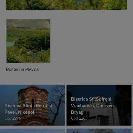
Posted in
Plevna
Biserica Sf. Sofronii
Biserica Sfinții Petru și
Vrachanski, Cherven
Pavel, Nikopol
Bryag
Cod 2276
Cod 2283