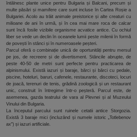
întâlnesc plante unice pentru Bulgaria și Balcani, precum și
multe păsări și mamifere care sunt incluse în Cartea Roșie a
Bulgariei. Acolo au trăit animale preistorice și alte creaturi cu
milioane de ani în urmă, și în cea mai mare roca de calcar
sunt încă fosile vizibile organisme acvatice antice. Cu ochiul
liber se vede un declin în oceanele lumii peste milenii în formă
de povești în stânci și în numeroasele peșteri.
Parcul oferă o combinație unică de oportunități pentru mersul
pe jos, de recreere și de divertisment. Stâncile abrupte, de
peste 40-50 de metri sunt perfecte pentru practicarea de
alpinismului. Există iazuri și baraje, bărci și bărci cu pedale,
piscine, hoteluri, baruri, cafenele, restaurante, discoteci, locuri
de joacă, terenuri de tenis, grădină zoologică și un restaurant
unic, construit în întregime într-o peșteră. Parcul este, de
asemenea, gazda teatrului de vara al Plevnei și al Muzeului
Vinului din Bulgaria.
La începutul parcului sunt ruinele cetatii antice Storgozia.
Există 3 baraje mici (incluzând și numele istoric „Totlebenov
ax”) și iazuri artificiale.