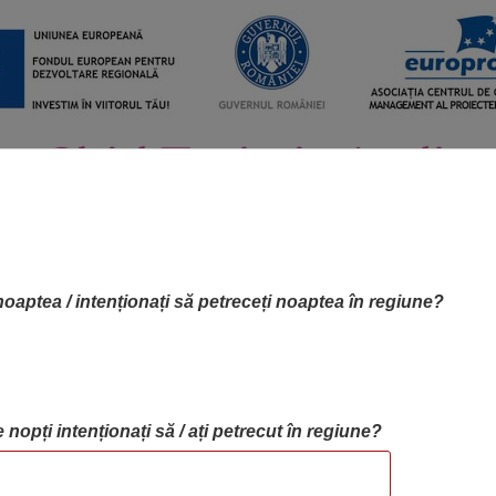
noaptea / intenționați să petreceți noaptea în regiune?
 nopți intenționați să / ați petrecut în regiune?
RTA OBIECTIVELOR
OBIECTIVE
BLOG