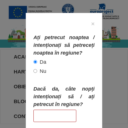
×
Ați petrecut noaptea /
intenționați să petreceți
noaptea în regiune?
ACASA
Da
Nu
HARTA OBIECTIVELOR
OBIECTIVE
Dacă da, câte nopți
intenționați să / ați
BLOG
petrecut în regiune?
CONTACT