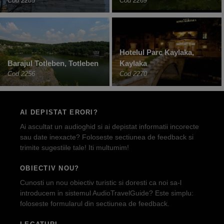
Cod 2285
Cod 2269
Hotelul Parc Kaylaka,
Barajul Totleben, Totleben
Kaylaka
Cod 2256
Cod 2270
AI DEPISTAT ERORI?
Ai ascultat un audioghid si ai depistat informatii incorecte
sau date inexacte? Foloseste sectiunea de feedback si
trimite sugestiile tale! Iti multumim!
OBIECTIV NOU?
Cunosti un nou obiectiv turistic si doresti ca noi sa-l
introducem in sistemul AudioTravelGuide? Este simplu:
foloseste formularul din sectiunea de feedback.