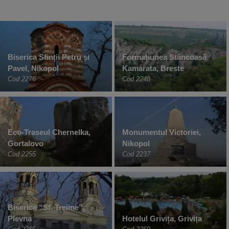
Biserica Sfinții Petru și
Formațiunea Stâncoasă
Pavel, Nikopol
Kamarata, Breste
Cod 2276
Cod 2248
Eco-Traseul Chernelka,
Monumentul Victoriei,
Gortalovo
Nikopol
Cod 2255
Cod 2237
Biserica “Sf. Treime”,
Plevna
Hotelul Grivița, Grivița