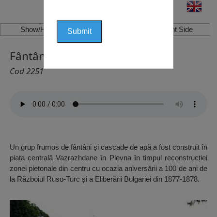
Show/Hide Left Side
Show/Hide Right Side
Fântânile Plevna, Pleven
Cod 2251
Un grup frumos de fântâni și cascade de apă a fost construit în
piața centrală Vazrazhdane în Plevna în timpul reconstrucției
zonei pietonale din centru cu ocazia aniversării a 100 de ani de
la Războiul Ruso-Turc și a Eliberării Bulgariei din 1877-1878.