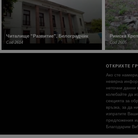
Читалище “Развитие”, Белоградчик
Римска Креп
Cod 2614
Cod 2605
ОТКРИХТЕ Г
Ако сте намери
невярна инфор
неточни данни 
колебайте да и
секцията за об
връзка, за да н
изпратите Ваш
предложения ил
Благодарим Ви