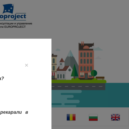
×
а?
рекарали в
ТАКТИ