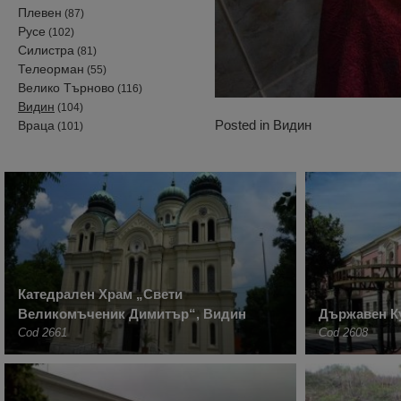
Плевен
(87)
Русе
(102)
Силистра
(81)
Телеорман
(55)
Велико Търново
(116)
Видин
(104)
Posted in
Видин
Враца
(101)
Катедрален Храм „Свети
Великомъченик Димитър“, Видин
Държавен К
Cod 2661
Cod 2608