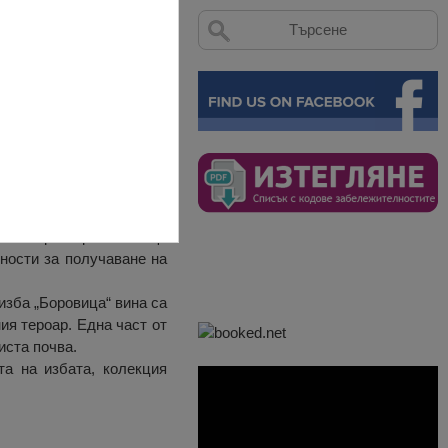
арска изба Боровица” е
вен характер и носещи
ности за получаване на
изба „Боровица“ вина са
ия тероар. Една част от
иста почва.
та на избата, колекция