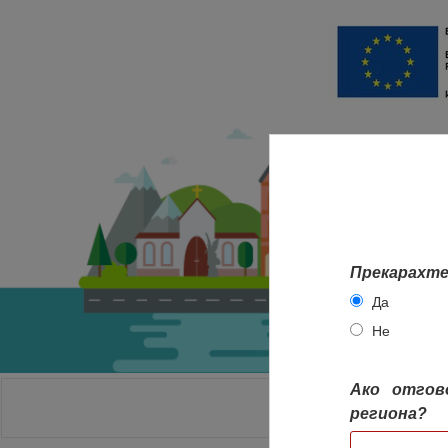
Прекарахте
Да
Не
Ако отгов
НАЧАЛО
региона?