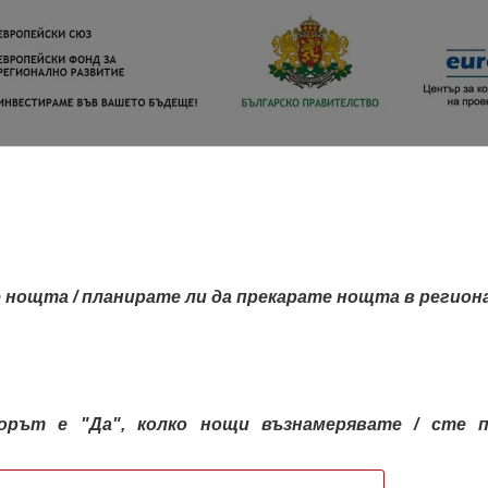
 нощта / планирате ли да прекарате нощта в регион
орът е "Да", колко нощи възнамерявате / сте п
КАРТА НА РЕГИОНИТЕ
РЕГИОНИ
КОН