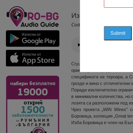
Изба Боровица, Б
Cod 2601
Сгушена сред белоградчишкит
ориентирана предимно към 
спецификата на тероара, а С
грозде и вино с отличителни 
Поради изключително огранич
в минимални количества, но 
лозята са разположени под и
Чрез проекта „WIN Wines” с
Боровица, колекция „Great terr
Изба Боровица е член на Бъл