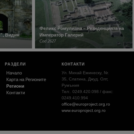
Феликс Ромулиана – Резиденцията на
”, Видин
Император Галерий
Cod 2627
РАЗДЕЛИ
КОНТАКТИ
Начало
Ул. Михай Еминеску, Nr.
35, Слатина, Джуд. Олт,
Карта на Регионите
Румъния
Региони
Тел:. 0249.420.098 / факс:
Контакти
0249.410.994
office@europroject.org.ro
www.europroject.org.ro