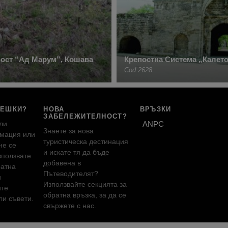
ост “Ад Марум”, Кошава
Крепостна Система „Калето
Cod 2628
РЕШКИ?
НОВА
ВРЪЗКИ
ЗАБЕЛЕЖИТЕЛНОСТ?
ли
ANPC
Знаете за нова
мация или
туристическа дестинация
не се
и искате тя да бъде
зползвате
добавена в
ратна
Пътеводителят?
и
Използвайте секцията за
ите
обратна връзка, за да се
и съвети.
свържете с нас.
!