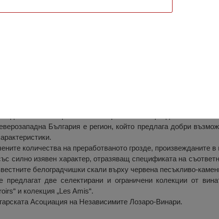
елоградчик
е скали и намираща се в близост до едноименното село, „Вин
създаването на сравнително ограничени партиди вина с изя
еверозападна България е регион, който предлага добри възмож
характеристики.
ените количества на преработваното грозде, произвежданите в 
със силно изявен характер, отразяващ спецификата на съответн
звестните белоградчишки скали върху червена песъкливо-камен
е предлагат две селектирани и ограничени колекции от вина
oirs“ и колекция „Les Amis“.
гарската Асоциация на Независимите Лозаро-Винари.