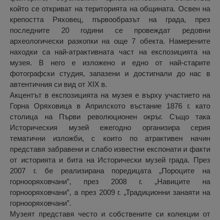
който се откриват на територията на общината. Освен на
крепостта Ряховец, първообразът на града, през
последните 20 години се провеждат редовни
археологически разкопки на още 7 обекта. Намерените
находки са най-атрактивната част на експозицията на
музея. В него е изложено и едно от най-старите
фотографски студия, запазени и достигнали до нас в
автентичния си вид от ХІХ в.
Акцентът в експозицията на музея е върху участието на
Горна Оряховица в Априлското въстание 1876 г. като
столица на Първи революционен окръг. Също така
Историческия музей ежегодно организира серия
тематични изложби, с които по атрактивен начин
представя забравени и слабо известни експонати и факти
от историята и бита на Исторически музей града. През
2007 г. бе реализирана поредицата „Пороците на
горнооряховчани”, през 2008 г. „Навиците на
горнооряховчани”, а през 2009 г. „Традиционни занаяти на
горнооряховчани”.
Музеят представя често и собствените си колекции от