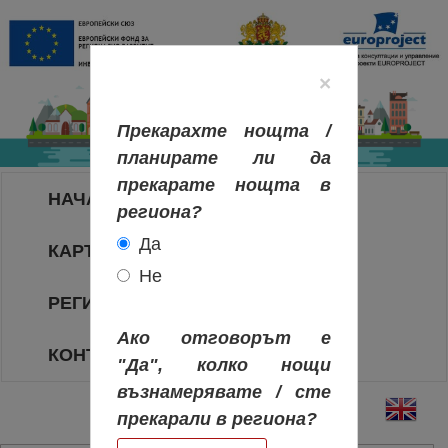
×
Прекарахте нощта /
планирате ли да
прекарате нощта в
НАЧАЛО
региона?
Да
КАРТА НА РЕГИОНИТЕ
Не
РЕГИОНИ
Ако отговорът е
КОНТАКТИ
"Да", колко нощи
възнамерявате / сте
прекарали в региона?