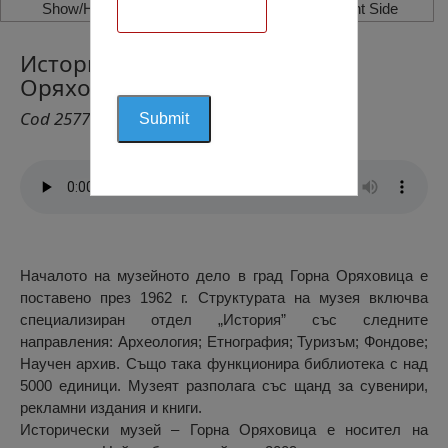
Show/Hide Left Side
Show/Hide Right Side
Историческият Музей, Горна
Оряховица
Cod 2577
Началото на музейното дело в град Горна Оряховица е
поставено през 1962 г. Структурата на музея включва
специализиран отдел „История” със следните
направления: Археология; Етнография; Туризъм; Фондове;
Научен архив. Също така функционира библиотека с над
5000 единици. Музеят разполага със щанд за сувенири,
рекламни издания и книги.
Исторически музей – Горна Оряховица е носител на