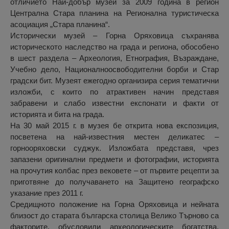
отличието Най-добър музей за 2009 година в регион
Централна Стара планина на Регионална туристическа
асоциация „Стара планина“.
Исторически музей – Горна Оряховица съхранява
историческото наследство на града и региона, обособено
в шест раздела – Археология, Етнография, Възраждане,
Учебно дело, Националноосвободителни борби и Стар
градски бит. Музеят ежегодно организира серия тематични
изложби, с които по атрактивен начин представя
забравени и слабо известни експонати и факти от
историята и бита на града.
На 30 май 2015 г. в музея бе открита нова експозиция,
посветена на най-известния местен деликатес –
горнооряховски суджук. Изложбата представя, чрез
запазени оригинални предмети и фотографии, историята
на прочутия колбас през вековете – от първите рецепти за
приготвяне до получаването на Защитено географско
указание през 2011 г.
Средищното положение на Горна Оряховица и нейната
близост до старата българска столица Велико Търново са
факторите, обусловили археологическите богатства,