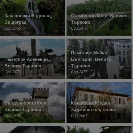
Зараповски Водопад,
Стамболов Мост, Велико
Вишоград
Търново
Cod 2555
Cod 2478
Паметник Майка
Паметник Асеневци,
България, Велико
Велико Търново
Търново
Cod 2479
Cod 2477
Балдуиновата Кула,
Къщата на Юрдан
Велико Търново
Хаджипетков, Елена
Cod 2505
Cod 2581