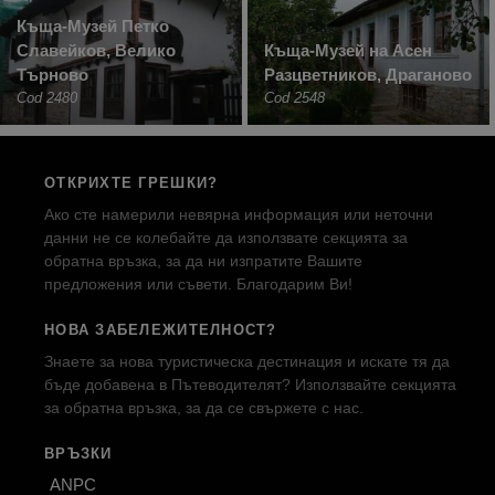
Къща-Музей Петко
Славейков, Велико
Къща-Музей на Асен
Търново
Разцветников, Драганово
Cod 2480
Cod 2548
ОТКРИХТЕ ГРЕШКИ?
Ако сте намерили невярна информация или неточни
данни не се колебайте да използвате секцията за
обратна връзка, за да ни изпратите Вашите
предложения или съвети. Благодарим Ви!
НОВА ЗАБЕЛЕЖИТЕЛНОСТ?
Знаете за нова туристическа дестинация и искате тя да
бъде добавена в Пътеводителят? Използвайте секцията
за обратна връзка, за да се свържете с нас.
ВРЪЗКИ
ANPC