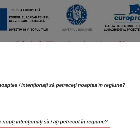
noaptea / intenționați să petreceți noaptea în regiune?
 nopți intenționați să / ați petrecut în regiune?
RTA OBIECTIVELOR
OBIECTIVE
BLOG