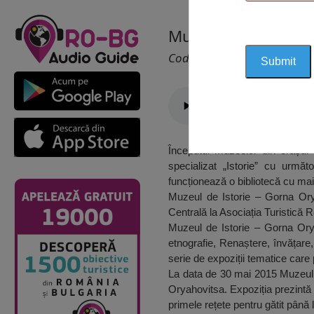
Muzeul de Istorie,
Cod 2577
Începutul muzeelor din orașul
specializat „Istorie” cu următo
funcționează o bibliotecă cu mai 
Muzeul de Istorie – Gorna Ory
Centrală la Asociația Turistică 
Muzeul de Istorie – Gorna Oryah
etnografie, Renaștere, învățare,
serie de expoziții tematice care p
La data de 30 mai 2015 Muzeul a
Oryahovitsa. Expoziția prezintă p
primele rețete pentru gătit până 