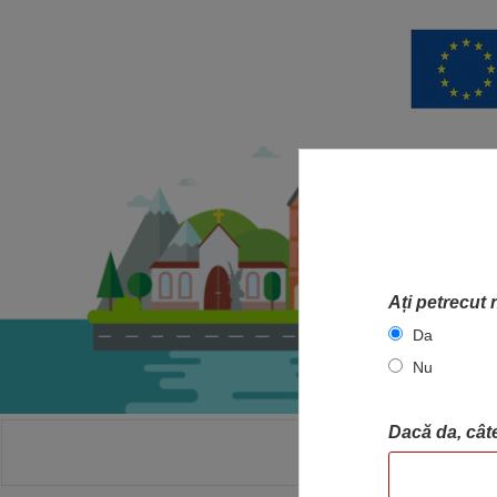
Ați petrecut 
Da
Nu
Dacă da, câte
ACASA
HA