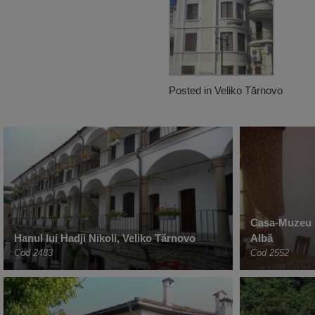
Posted in
Veliko Tărnovo
Casa-Muzeu R
Hanul lui Hadji Nikoli, Veliko Tărnovo
Albă
Cod 2483
Cod 2552