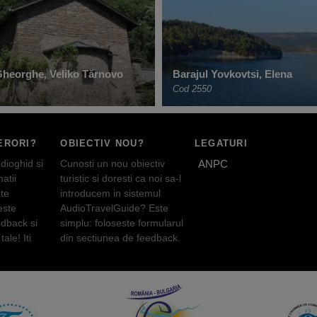
 Gheorghe, Veliko Tărnovo
Barajul Yovkovtsi, Elena
Cod 2550
ERORI?
OBIECTIV NOU?
LEGATURI
dioghid si
Cunosti un nou obiectiv
ANPC
atii
turistic si doresti ca noi sa-l
te
introducem in sistemul
este
AudioTravelGuide? Este
edback si
simplu: foloseste formularul
tale! Iti
din sectiunea de feedback.