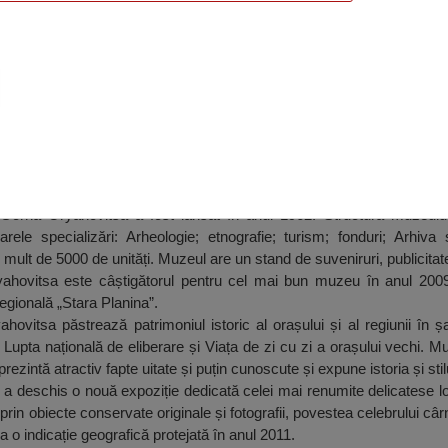
 Gorna Oryahovitsa
 Gorna Oryahovitsa a fost lansat în anul 1962. Structura muzeulu
arele specializări: Arheologie; etnografie; turism; fonduri; Arhiva
mult de 5000 de unități. Muzeul are un stand de suveniruri, publicitate 
ahovitsa este câștigătorul pentru cel mai bun muzeu în anul 2009,
Regională „Stara Planina”.
ovitsa păstrează patrimoniul istoric al orașului și al regiunii în ș
 Lupta națională de eliberare și Viața de zi cu zi a orașului vechi. 
rezintă atractiv fapte uitate și puțin cunoscute și expune istoria și stilu
 deschis o nouă expoziție dedicată celei mai renumite delicatese lo
rin obiecte conservate originale și fotografii, povestea celebrului câr
la o indicație geografică protejată în anul 2011.