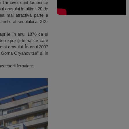
 Târnovo, sunt factorii ce
 orașului în ultimii 20 de
cea mai atractivă parte a
tentic al secolului al XIX-
prilie în anul 1876 ca și
de expoziții tematice care
ie al orașului. În anul 2007
or Gorna Oryahovitsa” și în
accesorii feroviare.