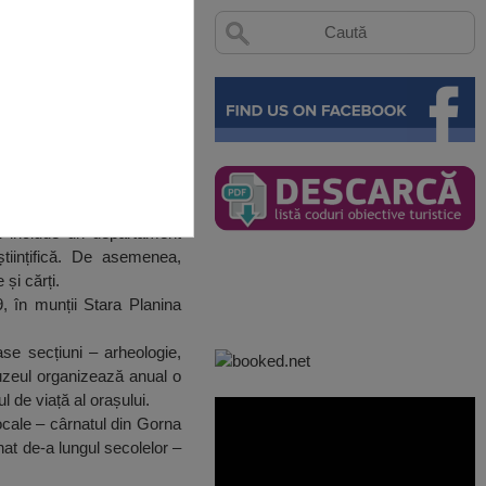
i include un departament
 științifică. De asemenea,
și cărți.
 în munții Stara Planina
ase secțiuni – arheologie,
Muzeul organizează anual o
l de viață al orașului.
cale – cârnatul din Gorna
nat de-a lungul secolelor –