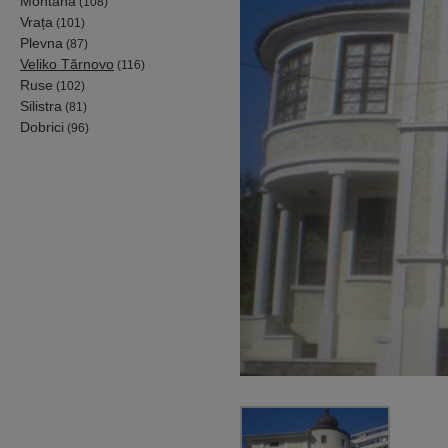
Montana
(108)
Vrața
(101)
Plevna
(87)
Veliko Tărnovo
(116)
Ruse
(102)
Silistra
(81)
Dobrici
(96)