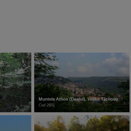
Muntele Athos (Dealul), Veliko Tărnovo
Cod 2501