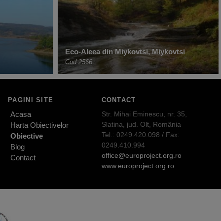
Eco-Aleea din Miykovtsi, Miykovtsi
Cod 2566
PAGINI SITE
CONTACT
Acasa
Str. Mihai Eminescu, nr. 35,
Slatina, jud. Olt, România
Harta Obiectivelor
Tel.: 0249.420.098 / Fax:
Obiective
0249.410.994
Blog
office@europroject.org.ro
Contact
www.europroject.org.ro