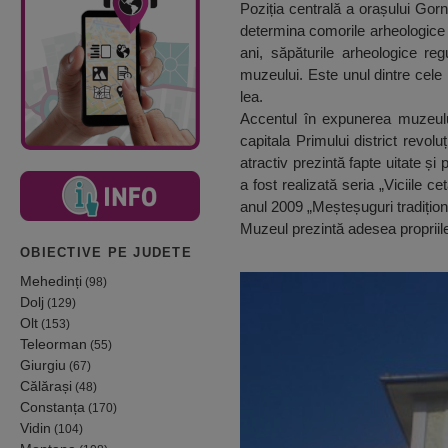
Poziția centrală a orașului Gor
determina comorile arheologice 
ani, săpăturile arheologice re
muzeului. Este unul dintre cele m
lea.
Accentul în expunerea muzeului
capitala Primului district revo
atractiv prezintă fapte uitate și 
a fost realizată seria „Viciile 
anul 2009 „Meșteșuguri tradițion
Muzeul prezintă adesea propriile 
OBIECTIVE PE JUDETE
Mehedinți
(98)
Dolj
(129)
Olt
(153)
Teleorman
(55)
Giurgiu
(67)
Călărași
(48)
Constanța
(170)
Vidin
(104)