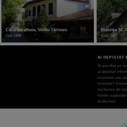
Casa Sarafkata, Veliko Tărnovo
Biserica Sf.
Cod 2486
Cod 2587
AI DEPISTAT 
Ai ascultat un au
ai depistat inform
incorecte sau da
inexacte? Folos
sectiunea de fe
trimite sugestiile 
multumim!