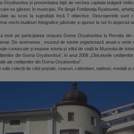
na Oryahovitsa și proximitatea față de vechea capitala bulgară Veliko
care se găsesc în municipiu. Pe lângă Fortăreața Ryahovets, arhetipul
gulate au scos la suprafață încă 7 obiective. Descoperirile sunt 
ai vechi studiouri fotografice păstrate și ajunse la noi în aspectul au
 este pe participarea orașului Gorna Oryahovitsa la Revolta din a
luționar. De asemenea , muzeul de istorie organizează anual o serie 
puțin cunoscute și expune istoria și stilul de viață la Muzeului de istor
cetățenilor din Gorna Oryahovitsa”, în anul 2008 „Obiceiurile cetățenil
ale ale cetățenilor din Gorna Oryahovitsa”.
sale colecții de cărți poștale, ceasuri, calendare, radiouri, medalii și 