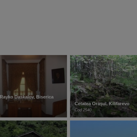
ayko Daskalov, Biserica
Cetatea Orașul, Kilifarevo
Cod 2540