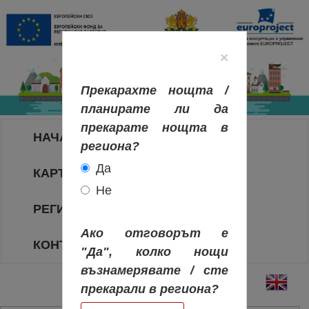
×
Прекарахте нощта /
планирате ли да
прекарате нощта в
НАЧАЛО
региона?
Да
КАРТА НА РЕГИОНИТЕ
Не
РЕГИОНИ
Ако отговорът е
КОНТАКТИ
"Да", колко нощи
възнамерявате / сте
прекарали в региона?