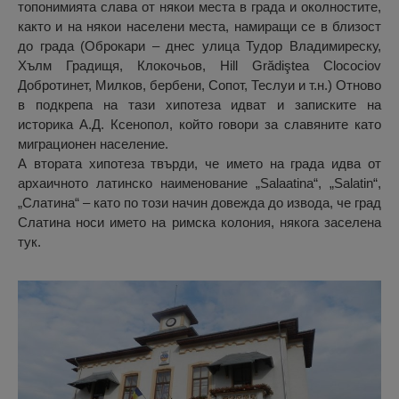
топонимията слава от някои места в града и околностите,
както и на някои населени места, намиращи се в близост
до града (Оброкари – днес улица Тудор Владимиреску,
Хълм Градищя, Клокочьов, Hill Grădiştea Clocociov
Добротинет, Милков, бербени, Сопот, Теслуи и т.н.) Отново
в подкрепа на тази хипотеза идват и записките на
историка А.Д. Ксенопол, който говори за славяните като
миграционен население.
А втората хипотеза твърди, че името на града идва от
архаичното латинско наименование „Salaatina“, „Salatin“,
„Слатина“ – като по този начин довежда до извода, че град
Слатина носи името на римска колония, някога заселена
тук.