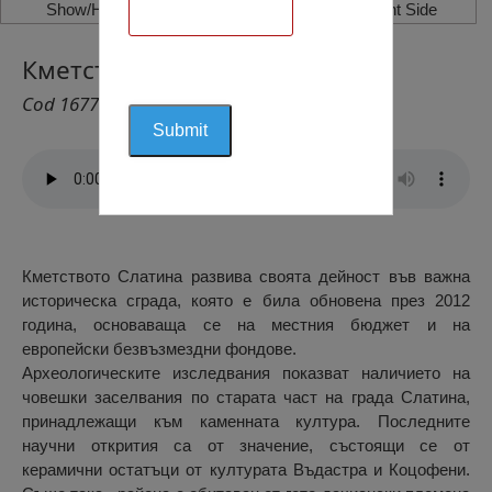
Show/Hide Left Side
Show/Hide Right Side
Кметство Слатина, Слатина
Cod 1677
Кметството Слатина развива своята дейност във важна
историческа сграда, която е била обновена през 2012
година, основаваща се на местния бюджет и на
европейски безвъзмездни фондове.
Археологическите изследвания показват наличието на
човешки заселвания по старата част на града Слатина,
принадлежащи към каменната култура. Последните
научни открития са от значение, състоящи се от
керамични остатъци от културата Въдастра и Коцофени.