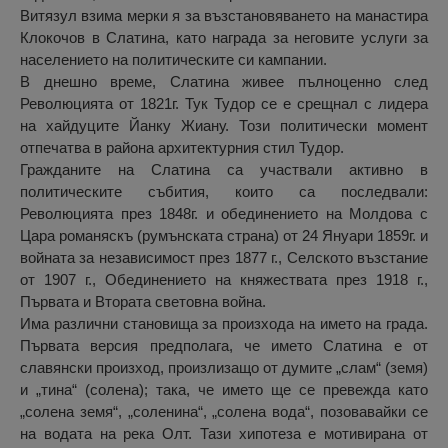
Витязул взима мерки я за възстановяването на манастира
Клокочов в Слатина, като награда за неговите услуги за
населението на политическите си кампании.
В днешно време, Слатина живее пълноценно след
Революцията от 1821г. Тук Тудор се е срещнал с лидера
на хайдуците Йанку Жиану. Този политически момент
отпечатва в района архитектурния стил Тудор.
Гражданите на Слатина са участвали активно в
политическите събития, които са последвали:
Революцията през 1848г. и обединението на Молдова с
Цара романяскъ (румънската страна) от 24 Януари 1859г. и
войната за независимост през 1877 г., Селското възстание
от 1907 г., Обединението на княжествата през 1918 г.,
Първата и Втората световна война.
Има различни становища за произхода на името на града.
Първата версия предполага, че името Слатина е от
славянски произход, произлизащо от думите „слам“ (земя)
и „тина“ (солена); така, че името ще се превежда като
„солена земя“, „соленина“, „солена вода“, позовавайки се
на водата на река Олт. Тази хипотеза е мотивирана от