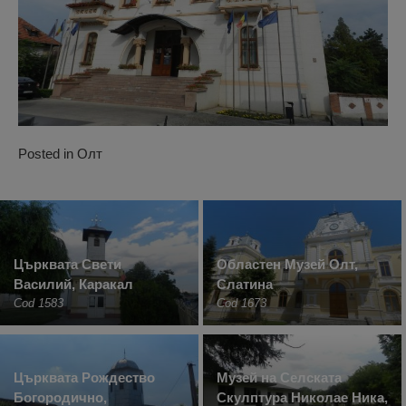
Posted in
Олт
Църквата Свети
Областен Музей Олт,
Василий, Каракал
Слатина
Cod 1583
Cod 1673
Църквата Рождество
Музей на Селската
Богородично,
Скулптура Николае Ника,