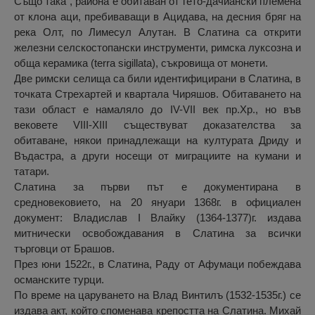
Също така , района е обитаван от гето-дачиански племена
от клона аци, пребиваващи в Ацидава, на десния бряг на
река Олт, по Лимесул Алутан. В Слатина са открити
железни селскостопански инструменти, римска луксозна и
обща керамика (terra sigillata), съкровища от монети.
Две римски селища са били идентифицирани в Слатина, в
точката Стрехартей и квартала Чиряшов. Обитаването на
тази област е намаляло до IV-VII век пр.Хр., но във
вековете VIII-XIII съществуват доказателства за
обитаване, някои принадлежащи на културата Дриду и
Въдастра, а други носещи от миграциите на кумани и
татари.
Слатина за първи път е документирана в
средновековието, на 20 януари 1368г. в официален
документ: Владислав I Влайку (1364-1377)г. издава
митнически освобождавания в Слатина за всички
търговци от Брашов.
През юни 1522г., в Слатина, Раду от Афумаци побеждава
османските турци.
По време на царуването на Влад Винтилъ (1532-1535г.) се
издава акт, който споменава крепостта на Слатина. Михай