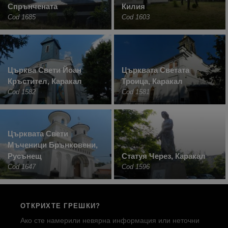
Спрънчената
Килия
Cod 1685
Cod 1603
Църква Свети Йоан
Църквата Светата
Кръстител, Каракал
Троица, Каракал
Cod 1582
Cod 1581
Църквата Свети
Мъченици Брънковени,
Русънещ
Статуя Через, Каракал
Cod 1647
Cod 1596
ОТКРИХТЕ ГРЕШКИ?
Ако сте намерили невярна информация или неточни