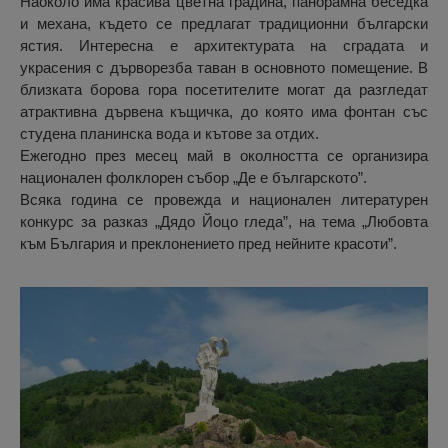
Наоколо има красива цветна градина, панорамна беседка
и механа, където се предлагат традиционни български
ястия. Интересна е архитектурата на сградата и
украсения с дърворезба таван в основното помещение. В
близката борова гора посетителите могат да разгледат
атрактивна дървена къщичка, до която има фонтан със
студена планинска вода и кътове за отдих.
Ежегодно през месец май в околността се организира
национален фолклорен събор „Де е българското”.
Всяка година се провежда и национален литературен
конкурс за разказ „Дядо Йоцо гледа”, на тема „Любовта
към България и преклонението пред нейните красоти”.