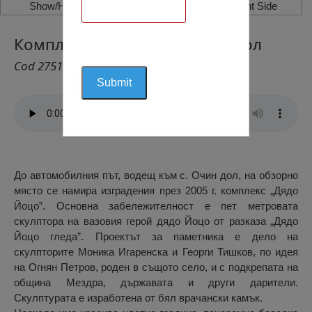
Show/Hide Left Side
Show/Hide Right Side
Комплекс Дядо Йоцо, Очин Дол
Cod 2751
До автомобилния път, водещ към с. Очин дол, на обзорно
място се намира изградения през 2005 г. комплекс „Дядо
Йоцо”. Основна забележителност е пет метровата
скулптора на вазовия герой дядо Йоцо от разказа „Дядо
Йоцо гледа”. Проектът за паметника е дело на
скулпторите Моника Игаренска и Георги Тишков, по идея
на Огнян Петров, роден в същото село, и с подкрепата на
община Мездра, държавата и други дарители.
Скулптурата е изработена от бял врачански камък.