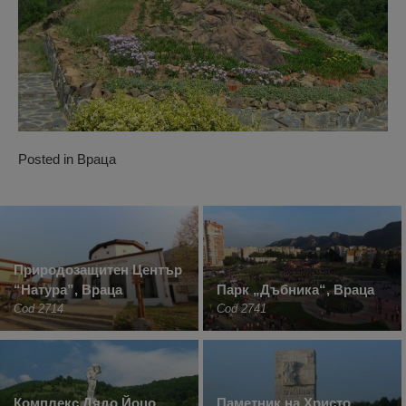
Posted in
Враца
Природозащитен Център
“Натура”, Враца
Парк „Дъбника“, Враца
Cod 2714
Cod 2741
Комплекс Дядо Йоцо,
Паметник на Христо