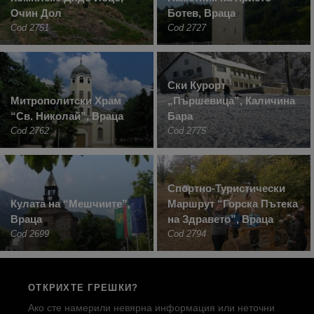
Очин Дол
Ботев, Враца
Cod 2751
Cod 2727
Ски Курорт
Митрополитски Храм
„Пършевица”, Каличина
“Св. Николай”, Враца
Бара
Cod 2762
Cod 2775
Спортно-Туристически
Кулата на “Мешчиите”,
Маршрут “Горска Пътека
Враца
на Здравето”, Враца
Cod 2699
Cod 2794
ОТКРИХТЕ ГРЕШКИ?
Ако сте намерили невярна информация или неточни