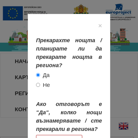
×
Прекарахте нощта /
планирате ли да
прекарате нощта в
НАЧАЛО
региона?
Да
КАРТА НА РЕГИОНИТЕ
Не
РЕГИОНИ
Ако отговорът е
КОНТАКТИ
"Да", колко нощи
възнамерявате / сте
прекарали в региона?