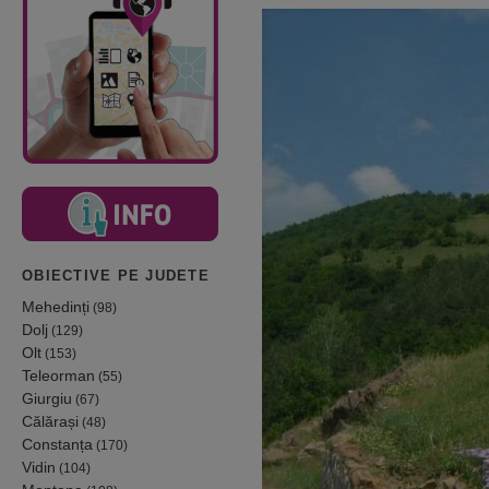
OBIECTIVE PE JUDETE
Mehedinți
(98)
Dolj
(129)
Olt
(153)
Teleorman
(55)
Giurgiu
(67)
Călărași
(48)
Constanța
(170)
Vidin
(104)