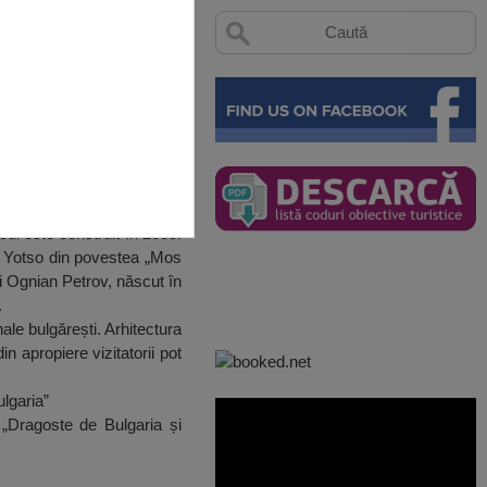
ul este construit în 2005.
ou Yotso din povestea „Mos
i Ognian Petrov, născut în
.
ale bulgărești. Arhitectura
n apropiere vizitatorii pot
ulgaria”
 „Dragoste de Bulgaria și