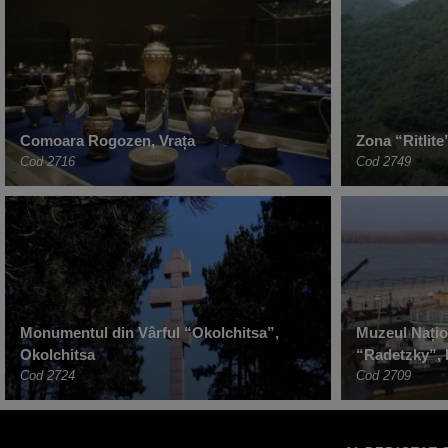
Comoara Rogozen, Vrața
Zona “Ritlite
Cod 2716
Cod 2749
Monumentul din Vârful “Okolchitsa”,
Muzeul Națio
Okolchitsa
“Radetzky”, 
Cod 2724
Cod 2709