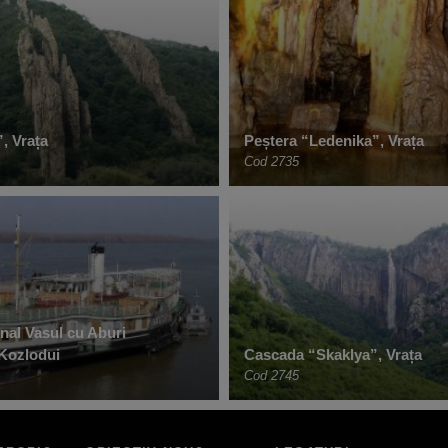
”, Vrața
Peștera “Ledenika”, Vrața
Cod 2735
nal Vasul cu Aburi
Kozlodui
Cascada “Skaklya”, Vrața
Cod 2745