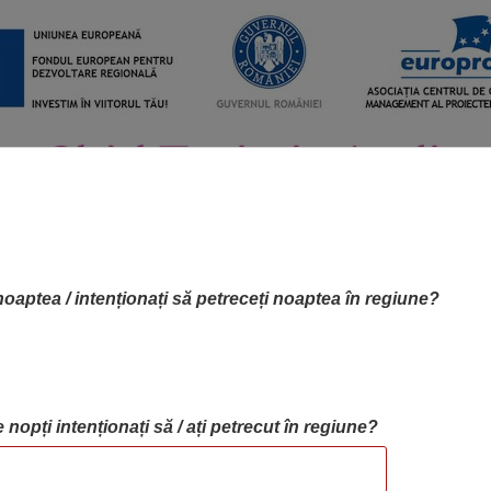
noaptea / intenționați să petreceți noaptea în regiune?
 nopți intenționați să / ați petrecut în regiune?
RTA OBIECTIVELOR
OBIECTIVE
BLOG