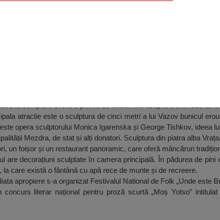
otso”, Ochin Dol
ce la complex. Oferă o privire de ansamblu asupra Ochin dol, iar loc
pala atractie este o sculptura de cinci metri a lui Vazov bunicul er
este opera sculptorului Monica Igarenska și George Tishkov, ideea lu
palității Mezdra, de stat și alți donatori. Sculptura din piatra alba Vrața
i, un foișor și un restaurant panoramic, care oferă mâncăruri tradițion
nul are decorațiuni sculptate în camera principală. În pădurea de pini di
 la care există o fântână cu apă rece de munte și de recreere.
ediata apropiere s-a organizat Festivalul National de Folk „Unde este B
 concurs literar național pentru proză scurtă „Moș Yotso” intitulat