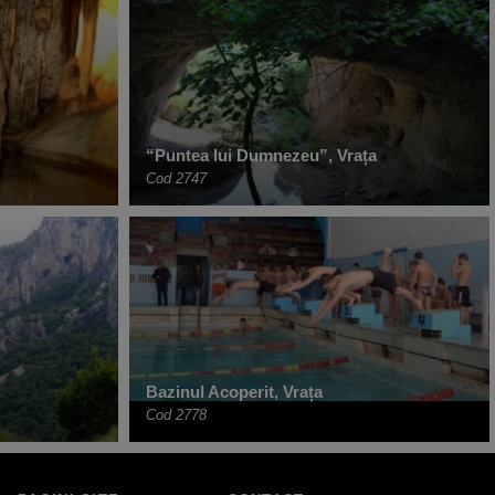
“Puntea lui Dumnezeu”, Vrața
Cod 2747
Bazinul Acoperit, Vrața
Cod 2778