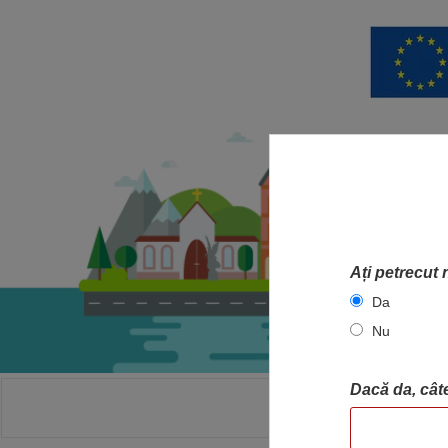
Ați petrecut 
Da
Nu
Dacă da, câte
ACASA
HA