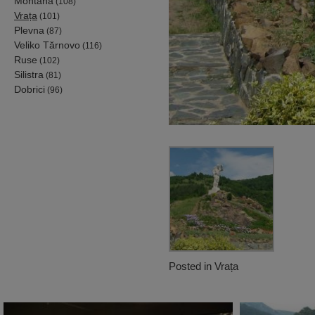
Montana
(108)
Vrața
(101)
Plevna
(87)
Veliko Tărnovo
(116)
Ruse
(102)
Silistra
(81)
Dobrici
(96)
Posted in
Vrața