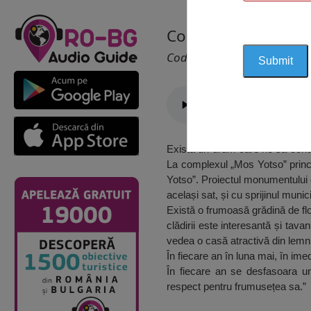
Complexul “Dyado Y
Cod 2751
Există un drum care ne să condu
La complexul „Mos Yotso” princi
Yotso”. Proiectul monumentului 
același sat, și cu sprijinul munici
Există o frumoasă grădină de flor
clădirii este interesantă și tava
vedea o casă atractivă din lemn,
În fiecare an în luna mai, în im
În fiecare an se desfasoara un
respect pentru frumusețea sa.”