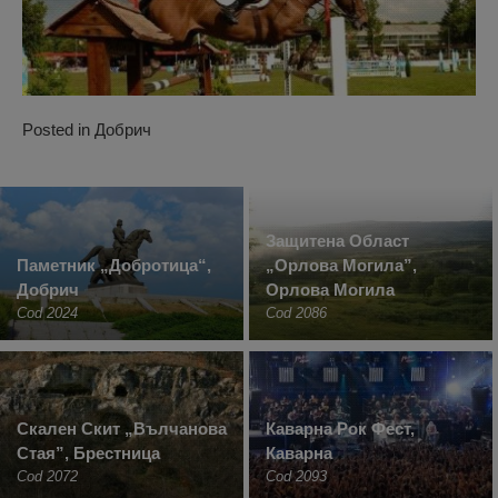
Posted in
Добрич
Защитена Област
Паметник „Добрoтица“,
„Орлова Могила”,
Добрич
Орлова Могила
Cod 2024
Cod 2086
Скален Скит „Вълчанова
Каварна Рок Фест,
Стая”, Брестница
Каварна
Cod 2072
Cod 2093