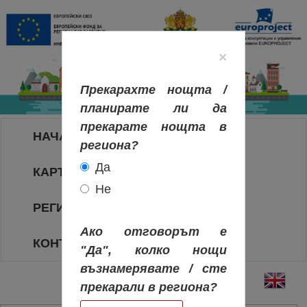
×
Прекарахте нощта /
планирате ли да
прекарате нощта в
НАЧАЛО
региона?
Да
КАРТА НА РЕГИОНИТЕ
Не
РЕГИОНИ
Ако отговорът е
КОНТАКТИ
"Да", колко нощи
възнамерявате / сте
прекарали в региона?