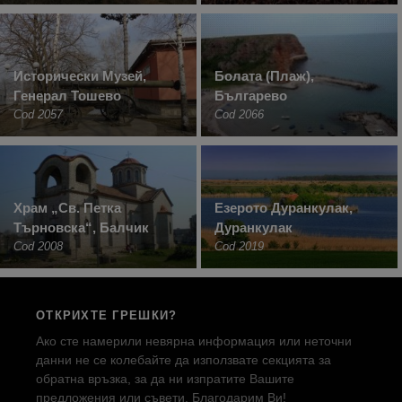
Исторически Музей,
Болата (Плаж),
Генерал Тошево
Българево
Cod 2057
Cod 2066
Храм „Св. Петка
Езерото Дуранкулак,
Търновска“, Балчик
Дуранкулак
Cod 2008
Cod 2019
ОТКРИХТЕ ГРЕШКИ?
Ако сте намерили невярна информация или неточни
данни не се колебайте да използвате секцията за
обратна връзка, за да ни изпратите Вашите
предложения или съвети. Благодарим Ви!