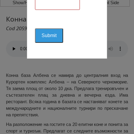
Show/Hide Left Side
Show/Hide Right Side
Конна База Албена, Албена
Cod 2059
Конна база Албена се намира до централния вход на
Курортен комплекс Албена – на Северното черноморие.
Тя заема площ от около 10 дка. Предлага тренировъчен и
състезателен плац за дневна и вечерна езда. Има
ресторант. Всяка година в базата се настаняват конете за
международните и националните турнири по прескачане
на препятствия.
На разположение на гостите са 20 елитни коне и понита за
спорт и туризъм. Предлагат се следните възможности за