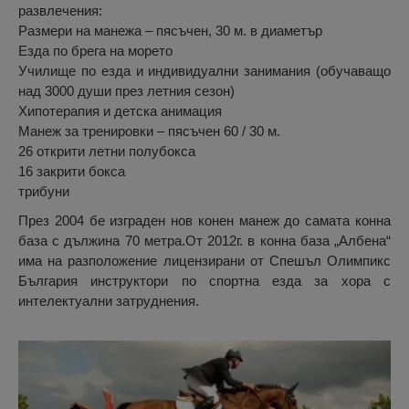
развлечения:
Размери на манежа – пясъчен, 30 м. в диаметър
Езда по брега на морето
Училище по езда и индивидуални занимания (обучаващо
над 3000 души през летния сезон)
Хипотерапия и детска анимация
Манеж за тренировки – пясъчен 60 / 30 м.
26 открити летни полубокса
16 закрити бокса
трибуни
През 2004 бе изграден нов конен манеж до самата конна
база с дължина 70 метра.От 2012г. в конна база „Албена“
има на разположение лицензирани от Спешъл Олимпикс
България инструктори по спортна езда за хора с
интелектуални затруднения.