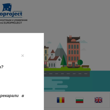
×
а?
рекарали в
ТАКТИ