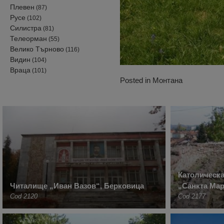
Плевен
(87)
Русе
(102)
Силистра
(81)
Телеорман
(55)
Велико Търново
(116)
Видин
(104)
Враца
(101)
Posted in
Монтана
Католическа
Читалище „Иван Вазов“, Берковица
„Санкта Ма
Cod 2120
Cod 2177