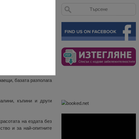
Берковица. Базата е в
наещи, базата разполага
алини, къпини и други
красотата на ездата без
ство и за най-опитните