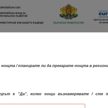
 нощта / планирате ли да прекарате нощта в регион
орът е "Да", колко нощи възнамерявате / сте п
КАРТА НА РЕГИОНИТЕ
РЕГИОНИ
КОН