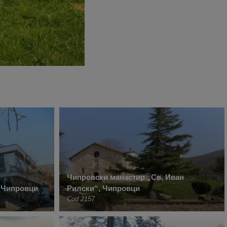
Чипровски манастир „Св. Иван
 Чипровци
Рилски“, Чипровци
Cod 2157