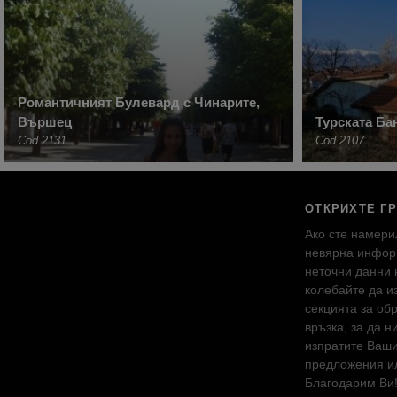
Романтичният Булевард с Чинарите,
Вършец
Турската Ба
Cod 2131
Cod 2107
ОТКРИХТЕ Г
Ако сте намери
невярна инфор
неточни данни 
колебайте да и
секцията за об
връзка, за да н
изпратите Ваш
предложения ил
Благодарим Ви