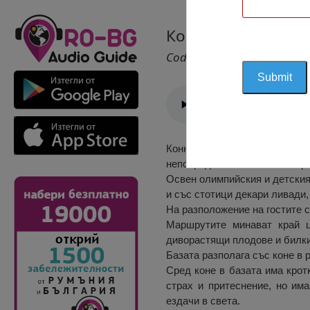
Конна База „Бергл
Cod 2194
Конна база Бергленд е раз
непосредствена близост с връ
Освен олимпийския и детския 
и със стотици декари ливади,
На разположение на гостите 
Маршрутите минават край цъ
диворастящи плодове и билки
Базата разполага със коне в 
Сред коне в базата има крот
страх и притеснение, но им
ездачи в света.