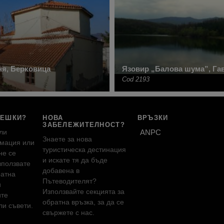
ня, Берковица
Язовир „Балова шума”, Га
Cod 2193
РЕШКИ?
НОВА
ВРЪЗКИ
ЗАБЕЛЕЖИТЕЛНОСТ?
ли
ANPC
Знаете за нова
мация или
туристическа дестинация
не се
и искате тя да бъде
зползвате
добавена в
ратна
Пътеводителят?
и
Използвайте секцията за
ите
обратна връзка, за да се
и съвети.
свържете с нас.
!