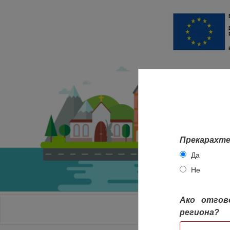
Прекарахте
Да
Не
Ако отгов
НАЧАЛО
региона?