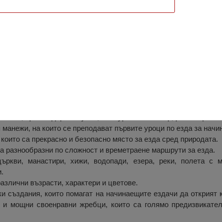
енд“, Берковица
положена в красивите Западни Балкани на входа на гр. 
х Ком, връх Тодорини кукли, Клисурски манастир, река Бързия.
манежи, на които се преподават първите уроци по езда за начи
 които са прекрасно и безопасно място за езда сред природата.
са разнообразни по сложност и времетраене маршрути за езда.
ркви, манастири, хижи, водопади, езера, реки, полета с м
.
различни възрасти, характери и цветове.
ки създания, които помагат на начинаещите ездачи да открият 
а и мощни своенравни жребци, които са голямо предизвикател