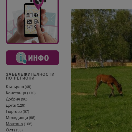
ЗАБЕЛЕЖИТЕЛНОСТИ
ПО РЕГИОНИ
Кълъраш
(48)
Констанца
(170)
Добрич
(96)
Долж
(129)
Гюргево
(67)
Мехединци
(98)
Монтана
(108)
Олт
(153)