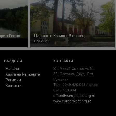
врил Генов
Царското Казино, Вършец
Cod 2123
РАЗДЕЛИ
КОНТАКТИ
Начало
Ул. Михай Еминеску, Nr.
35, Слатина, Джуд. Олт,
Карта на Регионите
Румъния
Региони
Тел:. 0249.420.098 / факс:
Контакти
0249.410.994
office@europroject.org.ro
www.europroject.org.ro