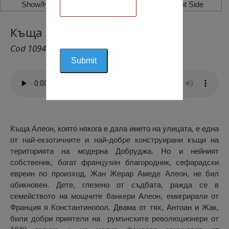
Show/Hide Left Side
Show/Hide Right Side
Къща Алеон, Констанца
Cod 1094
Къща Алеон, която някога е дала името на улицата, е една
от най-екзотичните и най-добре конструирани къщи на
територията на модерна Добруджа. Но и нейният
собственик, богат французин благородник, сефарадски
евреин по произход, Жан Жерар Амеде Алеон, не бил
обикновен. Дете, глезено от съдбата, ражда се в
семейството на мощните банкери Алеон, емигрирали от
Франция я Константинопол. Двама от тях, Антоан и Жак,
били добри приятели на румънските революционери от