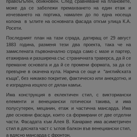
правоъгълен, обикновен. След сравняване на плановете,
може да се забележи премахването на един етаж и
изчезването на портика, намален до по една носеща
колона в ъглите на основната фасада откъм улица К.А.
Росети.
Последният план на тази сграда, датиращ от 29 август
1883 година, разменя тези два проекта, така че на
замислената първоначално сграда само с мазе и партер,
етажирана и разширена със страничната траверса, да й се
премахне основата и да й се промени формата, за да се
превърне в окачена кула. Нарича се още и “английската
къща”, без никакво покритие, фактическо или анекдотно, и
е изградена изцяло от дялан камък.
Има конструкция в еклектичен стил, с викториански
елементи и венециански готически такива, и има
полусутерен, мецанин, етаж и частична мансарда. Има
две основни фасади, които са формирани от две отделни
части. Фасадата към Алея В. Канараке има асиметричен
стил в дясната част с ъглов балкон във венециански стил,
а вдяснo мансарда с фронтон.