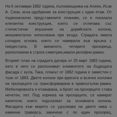
На 6 октомври 1882 година, пълномощника на Алеон, Исак
А. Сени, иска одобрение за конструкция с един етаж. От
първоначално представените планове, се е показала
елегантна конструкция, която се отличава със
стилистични внушения на дорийската колона,
монументално използвана при входа. Сградата имала
солидна основа, която се намирала във връзка с
пиедестала. В миналото, четирите прозореца,
разположени в строга симетрия,имали релефни рамки.
Вторият план на сградата датира от 25 март 1883 година,
като в него се разпознават елементите на бъдещата
фасада с кула. Така, планът от 1882 година е заместен с
този от 1883. Двете колони при вратата и всички колонки
на прозорците са трансформирани в правоъгълни рамки.
Мебелировката е етажирана, а броят на прозорците става
нечетен, пет. Под корниза на прозорците, се намират
капители, които подсказват за основната колона.
Фасадата към морето се удължава на двете нива с
каменна траверса, закичена с по един прозорец,