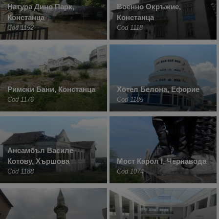
Натура Дино Парк,
Военно Окръжие,
Констанца
Констанца
Cod 1152
Cod 1118
Римски Бани, Констанца
Хотел Белона, Ефорие
Cod 1176
Cod 1185
Ансамбъл Василе
Котову, Хършова
Мост Карол I, Чернавода
Cod 1188
Cod 1074