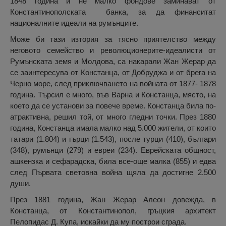
1848 година и не малко фондове заминават от
Константинополската банка, за да финанситат
националните идеали на румънците.
Може би тази изтория за тясно приятелство между
неговото семейство и революционерите-идеалисти от
Румънската земя и Молдова, са накарали Жан Жерар да
се заинтересува от Констанца, от Добруджа и от брега на
Черно море, след приключването на войната от 1877- 1878
година. Търсил е много, във Варна и Констанца, място, на
което да се установи за повече време. Констанца била по-
атрактивна, решил той, от много гледни точки. През 1880
година, Констанца имала малко над 5.000 жители, от които
татари (1.804) и гърци (1.543), после турци (410), българи
(348), румънци (279) и евреи (234). Еврейската общност,
ашкензка и сефарадска, била все-още малка (855) и едва
след Първата световна война щяла да достигне 2.500
души.
През 1881 година, Жан Жерар Алеон довежда, в
Констанца, от Константинопол, гръцкия архитект
Пелопидас Д. Купа, искайки да му построи сграда.