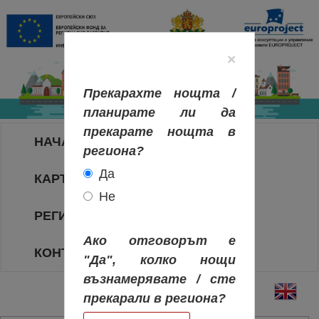
×
Прекарахте нощта /
планирате ли да
прекарате нощта в
НАЧАЛО
региона?
Да
КАРТА НА РЕГИОНИТЕ
Не
РЕГИОНИ
Ако отговорът е
КОНТАКТИ
"Да", колко нощи
възнамерявате / сте
прекарали в региона?