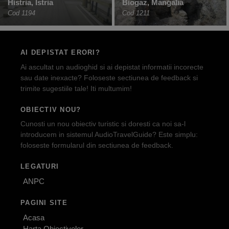
Histria, Istria
Biogaz, Mangalia
Cod 1194
Cod 1211
AI DEPISTAT ERORI?
Ai ascultat un audioghid si ai depistat informatii incorecte
sau date inexacte? Foloseste sectiunea de feedback si
trimite sugestiile tale! Iti multumim!
OBIECTIV NOU?
Cunosti un nou obiectiv turistic si doresti ca noi sa-l
introducem in sistemul AudioTravelGuide? Este simplu:
foloseste formularul din sectiunea de feedback.
LEGATURI
ANPC
PAGINI SITE
Acasa
Harta Obiectivelor