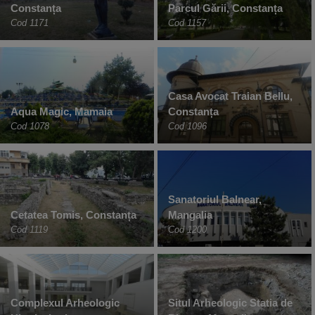
Constanța
Parcul Gării, Constanța
Cod 1171
Cod 1157
Casa Avocat Traian Bellu,
Aqua Magic, Mamaia
Constanța
Cod 1078
Cod 1096
Sanatoriul Balnear,
Cetatea Tomis, Constanța
Mangalia
Cod 1119
Cod 1200
Complexul Arheologic
Situl Arheologic Statia de