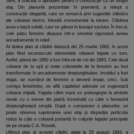
Seni, a solicitat o aprobare pentru o construcţie cu un singur
etaj. Din planurile prezentate în premieră, a reieşit o
construcţie elegantă, care se remarcă prin sugestiile stilistice
ale coloanei dorice, folosită monumental la intrare. Clădirea
avea o bază solidă, care se găsea în bosajul soclului. În trecut,
cele patru ferestre dispuse într-o simetrie riguroasă aveau
ancadramente în relief.
Al doilea plan al clădirii datează din 25 martie 1883, în acest
plan fiind recunoscute elementele viitoarei faţade cu turn.
Astfel, planul din 1882 a fost înlocuit de cel din 1883. Cele două
coloane de la uşă şi toate colonetele de la ferestre au fost
transformate în ancadramente dreptunghiulare. Imobilul a fost
etajat, iar numărul de ferestre a devenit impar, cinci. Sub
cornişa ferestrelor, se află capiteluri adosate ce sugerează
coloana iniţială. Faţada către mare se prelungeşte la ambele
nivele cu o travee din piatră înzestrată cu câte o fereastră
dreptunghiulară simplă. După o comparare a planurilor, se
poate observa suprimarea unui etaj şi dispariţia porticului
redus la câte o coloană portantă în colţurile faţadei principale
de pe strada C.A. Rosetti.
Ultimul plan al acestei clădiri, datat la 29 august 1883, a