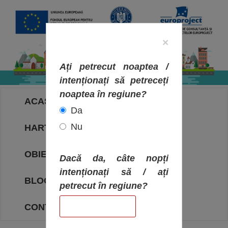
×
Ați petrecut noaptea /
intenționați să petreceți
noaptea în regiune?
ACASA
Da
Nu
HARTA OBIECTIVELOR
OBIECTIVE
Dacă da, câte nopți
intenționați să / ați
BLOG
petrecut în regiune?
CONTACT