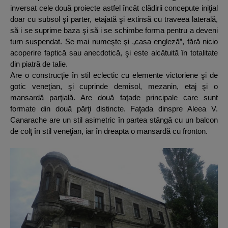
inversat cele două proiecte astfel încât clădirii concepute iniţial
doar cu subsol şi parter, etajată şi extinsă cu traveea laterală,
să i se suprime baza şi să i se schimbe forma pentru a deveni
turn suspendat. Se mai numeşte şi „casa engleză”, fără nicio
acoperire faptică sau anecdotică, şi este alcătuită în totalitate
din piatră de talie.
Are o construcţie în stil eclectic cu elemente victoriene şi de
gotic veneţian, şi cuprinde demisol, mezanin, etaj şi o
mansardă parţială. Are două faţade principale care sunt
formate din două părţi distincte. Faţada dinspre Aleea V.
Canarache are un stil asimetric în partea stângă cu un balcon
de colţ în stil veneţian, iar în dreapta o mansardă cu fronton.