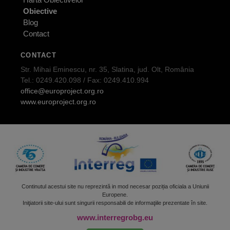
Obiective
Blog
Contact
CONTACT
Str. Mihai Eminescu, nr. 35, Slatina, jud. Olt, România
Tel.: 0249.420.098 / Fax: 0249.410.994
office@europroject.org.ro
www.europroject.org.ro
Continutul acestui site nu reprezintă in mod necesar poziția oficiala a Uniunii
Europene.
Iniţiatorii site-ului sunt singurii responsabili de informaţiile prezentate în site.
www.interregrobg.eu