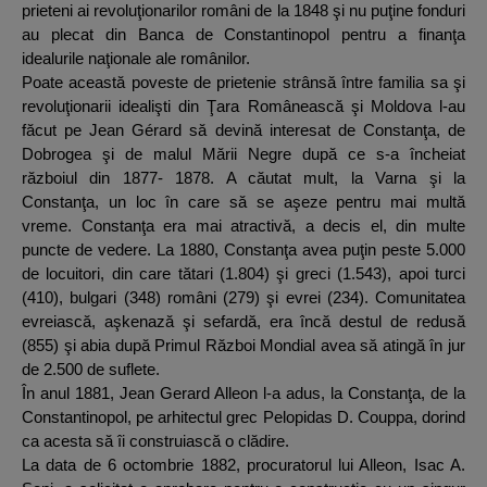
prieteni ai revoluţionarilor români de la 1848 şi nu puţine fonduri
au plecat din Banca de Constantinopol pentru a finanţa
idealurile naţionale ale românilor.
Poate această poveste de prietenie strânsă între familia sa şi
revoluţionarii idealişti din Ţara Românească şi Moldova l-au
făcut pe Jean Gérard să devină interesat de Constanţa, de
Dobrogea şi de malul Mării Negre după ce s-a încheiat
războiul din 1877- 1878. A căutat mult, la Varna şi la
Constanţa, un loc în care să se aşeze pentru mai multă
vreme. Constanţa era mai atractivă, a decis el, din multe
puncte de vedere. La 1880, Constanţa avea puţin peste 5.000
de locuitori, din care tătari (1.804) şi greci (1.543), apoi turci
(410), bulgari (348) români (279) şi evrei (234). Comunitatea
evreiască, aşkenază şi sefardă, era încă destul de redusă
(855) şi abia după Primul Război Mondial avea să atingă în jur
de 2.500 de suflete.
În anul 1881, Jean Gerard Alleon l-a adus, la Constanţa, de la
Constantinopol, pe arhitectul grec Pelopidas D. Couppa, dorind
ca acesta să îi construiască o clădire.
La data de 6 octombrie 1882, procuratorul lui Alleon, Isac A.