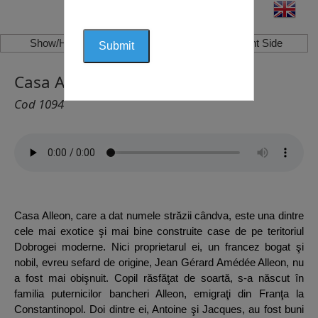
Show/Hide Left Side
Show/Hide Right Side
Casa Alleon, Constanţa
Cod 1094
Casa Alleon, care a dat numele străzii cândva, este una dintre
cele mai exotice şi mai bine construite case de pe teritoriul
Dobrogei moderne. Nici proprietarul ei, un francez bogat şi
nobil, evreu sefard de origine, Jean Gérard Amédée Alleon, nu
a fost mai obişnuit. Copil răsfăţat de soartă, s-a născut în
familia puternicilor bancheri Alleon, emigraţi din Franţa la
Constantinopol. Doi dintre ei, Antoine şi Jacques, au fost buni