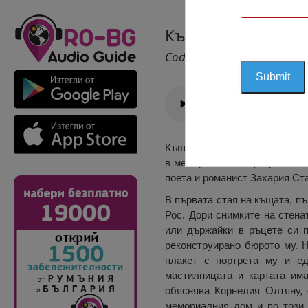
Къща-Музей Захар
Cod 1549
Къщата-музей Захария Станку
в мемориална къща през 1994
поета и романист Захария Ст
В първата стая на къщата, пъ
Рос. Дори снимките на стена
или държайки в ръцете си п
реконструирано бюрото му. Н
плакет с портрета му и ед
мастилницата и картата има
обяснява Корнелия Олтяну, 
мемориалния дом и по този 