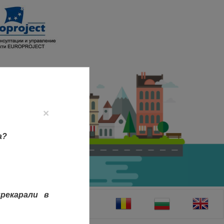
×
а?
рекарали в
ТАКТИ