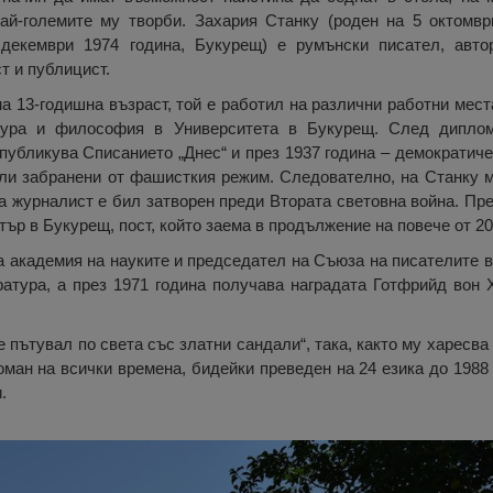
ай-големите му творби. Захария Станку (роден на 5 октомвр
декември 1974 година, Букурещ) е румънски писател, автор
т и публицист.
 13-годишна възраст, той е работил на различни работни места
ура и философия в Университета в Букурещ. След диплом
 публикува Списанието „Днес“ и през 1937 година – демократич
или забранени от фашисткия режим. Следователно, на Станку 
а журналист е бил затворен преди Втората световна война. Пре
ър в Букурещ, пост, който заема в продължение на повече от 20
а академия на науките и председател на Съюза на писателите 
атура, а през 1971 година получава наградата Готфрийд вон 
е пътувал по света със златни сандали“, така, както му харесва 
ман на всички времена, бидейки преведен на 24 езика до 1988 
.