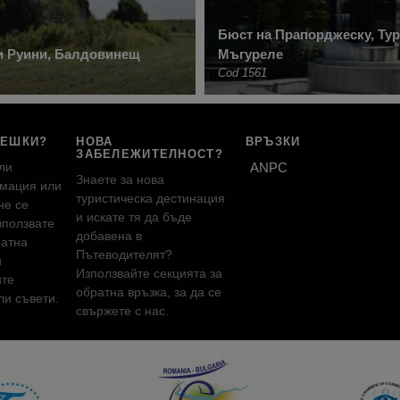
Бюст на Прапорджеску, Ту
и Руини, Балдовинещ
Мъгуреле
Cod 1561
РЕШКИ?
НОВА
ВРЪЗКИ
ЗАБЕЛЕЖИТЕЛНОСТ?
ли
ANPC
Знаете за нова
мация или
туристическа дестинация
не се
и искате тя да бъде
зползвате
добавена в
ратна
Пътеводителят?
и
Използвайте секцията за
ите
обратна връзка, за да се
и съвети.
свържете с нас.
!