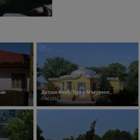
шан
Детски Клуб, Турну Мъгуреле
Cod 1557