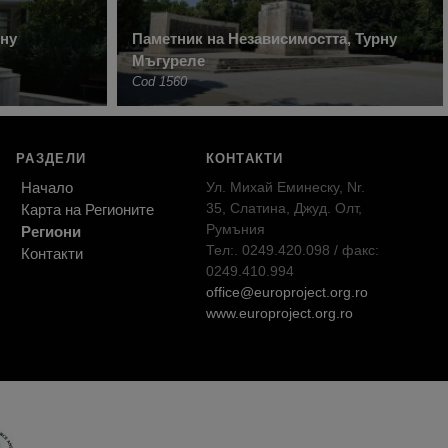
рну
Паметник на Независимостта, Турну
Мъгуреле
Cod 1560
РАЗДЕЛИ
КОНТАКТИ
Начало
Ул. Михай Еминеску, Nr.
35, Слатина, Джуд. Олт,
Карта на Регионите
Румъния
Региони
Тел:. 0249.420.098 / факс:
Контакти
0249.410.994
office@europroject.org.ro
www.europroject.org.ro