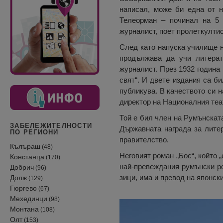
написал, може би една от н
Телеорман – починал на 5 
журналист, поет пролеткултис
След като напуска училище на
продължава да учи литерат
журналист. През 1932 година
свят“. И двете издания са б
публикува. В качеството си н
директор на Националния теат
Той е бил член на Румънскат
ЗАБЕЛЕЖИТЕЛНОСТИ
Държавната награда за литер
ПО РЕГИОНИ
правителство.
Кълъраш
(48)
Неговият роман „Бос“, който „
Констанца
(170)
най-превеждания румънски ро
Добрич
(96)
зици, има и превод на японски
Долж
(129)
Гюргево
(67)
Мехединци
(98)
Монтана
(108)
Олт
(153)