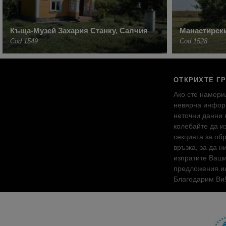
Къща-Музей Захария Станку, Салчия
Манастирск
Cod 1549
Cod 1528
ОТКРИХТЕ Г
Ако сте намери
невярна инфор
неточни данни 
колебайте да и
секцията за об
връзка, за да н
изпратите Ваш
предложения ил
Благодарим Ви