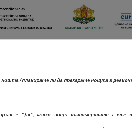
 нощта / планирате ли да прекарате нощта в регион
орът е "Да", колко нощи възнамерявате / сте п
КАРТА НА РЕГИОНИТЕ
РЕГИОНИ
КОН