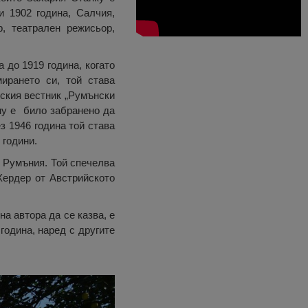
и 1902 година, Салчия,
, театрален режисьор,
 до 1919 година, когато
ирането си, той става
еския вестник „Румънски
му е било забранено да
з 1946 година той става
 години.
в Румъния. Той спечелва
Хердер от Австрийското
на автора да се казва, е
година, наред с другите