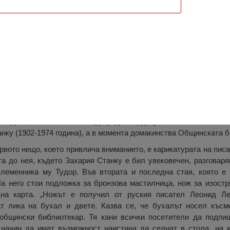
ия Станку, Салчия
 всъщност е принадлежала на сестрата на писателя, Лисавета
 година, излагайки на оглед предмети, документи и снимки отн
анку (1902-1974 година), а в момента домакинства Общинската б
рвото нещо, което привлича вниманието, е карикатурата на писа
та до нея, където Захария Станку е бил увековечен, разговар
леменника му Тудор. Във втората и последна стая, която е 
а него стои подложка за бронзова мастилница, нож за изостр
на карта. „Ножът е получил от руския писател Леонид Л
т лика на бухал и двете. Казва се, че бухалът носел късм
общински библиотекар. Тя кани всички посетители да подпиш
начин да имат възможност наистина да седнат в стола, на 