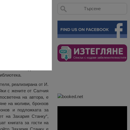
. Сградата се превръща
осно живота и делото на
иблиотека.
теля, реализирана от И.
яйки с жените от Салчия
посветена на автора, е
яне на моливи, бронзов
еонов и подложката за
ет на Захария Станку“,
ат книгата за гости на
който Захария Станку е