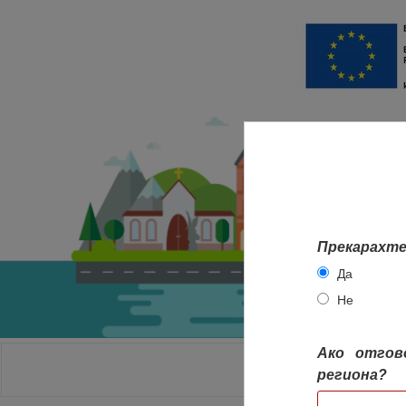
Прекарахте
Да
Не
Ако отгов
НАЧАЛО
региона?