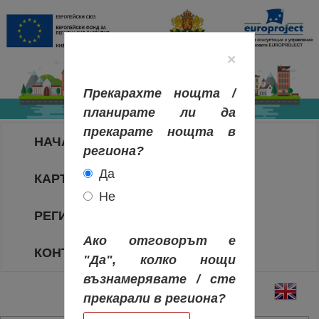
×
Прекарахте нощта /
планирате ли да
прекарате нощта в
НАЧАЛО
региона?
Да
КАРТА НА РЕГИОНИТЕ
Не
РЕГИОНИ
Ако отговорът е
КОНТАКТИ
"Да", колко нощи
възнамерявате / сте
прекарали в региона?