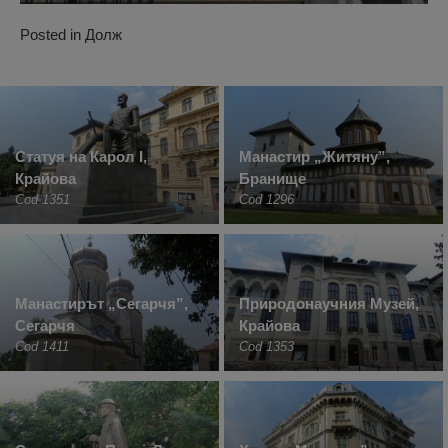
Posted in
Долж
Статуя на Карол I,
Манастир „Житяну”,
Крайова
Бранище
Cod 1351
Cod 1296
Манастирът „Сегарчя”,
Природонаучния Музей,
Сегарчя
Крайова
Cod 1411
Cod 1353