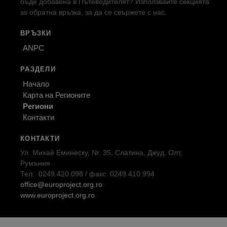
бъде добавена в Пътеводителят? Използвайте секцията
за обратна връзка, за да се свържете с нас.
ВРЪЗКИ
ANPC
РАЗДЕЛИ
Начало
Карта на Регионите
Региони
Контакти
КОНТАКТИ
Ул. Михай Еминеску, Nr. 35, Слатина, Джуд. Олт,
Румъния
Тел:. 0249.420.098 / факс: 0249.410.994
office@europroject.org.ro
www.europroject.org.ro