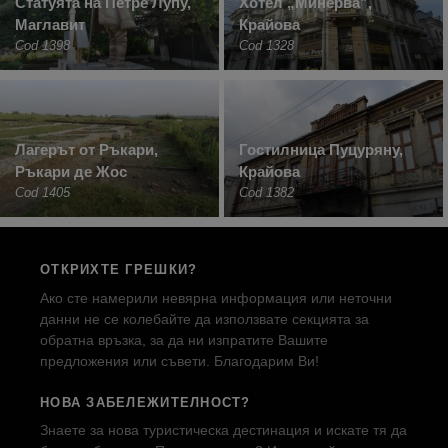
Статуята на Петре Лупу,
Хотел „Минерва”,
Маглавит
Крайова
Cod 1398
Cod 1328
Лагерът от Ръкари,
Гостилница Пуцуряну,
Ръкари де Жос
Крайова
Cod 1405
Cod 1382
ОТКРИХТЕ ГРЕШКИ?
Ако сте намерили невярна информация или неточни
данни не се колебайте да използвате секцията за
обратна връзка, за да ни изпратите Вашите
предложения или съвети. Благодарим Ви!
НОВА ЗАБЕЛЕЖИТЕЛНОСТ?
Знаете за нова туристическа дестинация и искате тя да