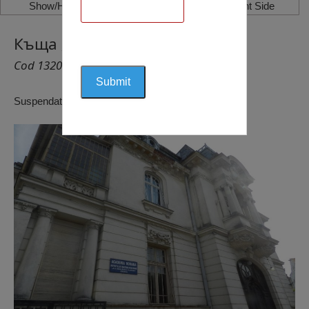
Show/Hide Left Side
Show/Hide Right Side
Къща „Ферару”
Cod 1320
Suspendat pentru reactualizare!