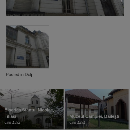
Posted in
Dolj
Biserica Sfântul Nicolae,
Filiași
Muzeul Campiei, Băilești
Cod 1392
Cod 1291