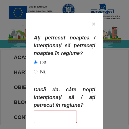
×
Ați petrecut noaptea /
intenționați să petreceți
noaptea în regiune?
ACASA
Da
Nu
HARTA OBIECTIVELOR
OBIECTIVE
Dacă da, câte nopți
intenționați să / ați
BLOG
petrecut în regiune?
CONTACT