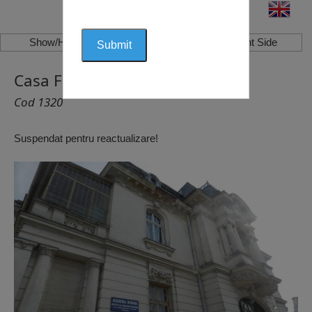
Show/Hide Left Side
Show/Hide Right Side
Casa Feraru, Craiova
Cod 1320
Suspendat pentru reactualizare!