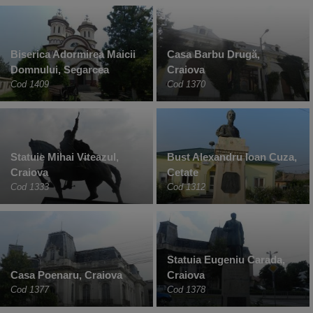
Biserica Adormirea Maicii
Casa Barbu Drugă,
Domnului, Segarcea
Craiova
Cod 1409
Cod 1370
Statuie Mihai Viteazul,
Bust Alexandru Ioan Cuza,
Craiova
Cetate
Cod 1333
Cod 1312
Statuia Eugeniu Carada,
Casa Poenaru, Craiova
Craiova
Cod 1377
Cod 1378