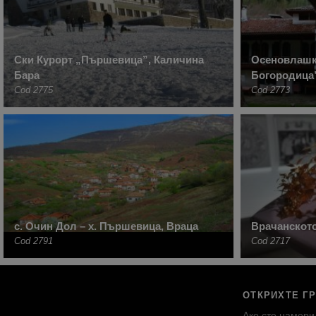
Ски Курорт „Пършевица”, Каличина
Осеновлашк
Бара
Богородица”
Cod 2775
Cod 2773
с. Очин Дол – х. Пършевица, Враца
Врачанскот
Cod 2791
Cod 2717
ОТКРИХТЕ Г
Ако сте намери