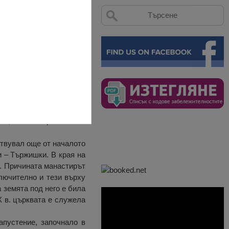
Западния Предбалкан, на
 4,5 километра от село
твувал още от началото
и – Тържишки. В края на
е. Причината манастирът
лючително и тези върху
 земята под него е била
X в. църквата е служела
апустение, започнало в