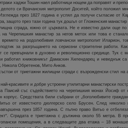
итраки хаджи Тошин наел работници нощем да поправят и препо
 делото си Врачанския митрополит Доситей, който положил мн
 Изглежда през 1827 година е успял да получи съгласие от К
ра, защото през тази година тук дошъл от Гложенския манасти
лищна сграда, южно от църквата. Не е известно дали още по
 на Черепишкия манастир за негов метох или това е станал
по времето на родолюбивия ловчански митрополит Иларион, то
подтик за разгръщането на сериозни строителни работи. Ка
ят се превърнали в духовно и революционно средище. Тук с м
 и работил книжовникът Дамаскин Хилендарец и неведнъж са
, Никола Обретенов, Мито Анков.
ъстои от триетажни жилищни сгради с възрожденски стил на а
най-красивите и добре устроени утилитарни манастирски постр
на Паисий със съдействието на черепишкия монах Йосиф от 
н корпус. Средствата били събрани от „боголюбивите граждан
итьо от известното дюлгерско село Брусен. След няколко п
завършена през 1857 година. С пълно право Витьо е отбеляз
ект“. Сградата е триетажна с дължина около 55 метра. В п
топански помещения, а в следващите два етажа – 18 монашес