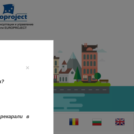
×
а?
рекарали в
ТАКТИ