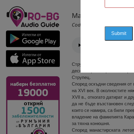
Манастир “Св.Про
Cod 2764
Струпецкият манастир “Св. П
десния бряг на река Искър. 
Струпец.
Според оскъдни сведения от 
на XVI век. В околностите ня
XVII в., откогато датират и 
да не бъде възстановен след
които се намира, са били пре
владение на фамилията Карам
за тяхна конюшня.
Според манастирската летоп