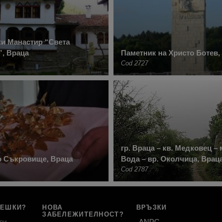
и Манастир “Света
, Враца
Паметник на Христо Ботев,
Cod 2727
гр. Враца – кв. Медковец –
о Съкровище, Враца
Вода – вр. Околчица, Врац
Cod 2787
РЕШКИ?
НОВА
ВРЪЗКИ
ЗАБЕЛЕЖИТЕЛНОСТ?
ли
ANPC