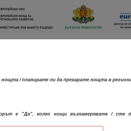
 нощта / планирате ли да прекарате нощта в регион
орът е "Да", колко нощи възнамерявате / сте п
КАРТА НА РЕГИОНИТЕ
РЕГИОНИ
КОН