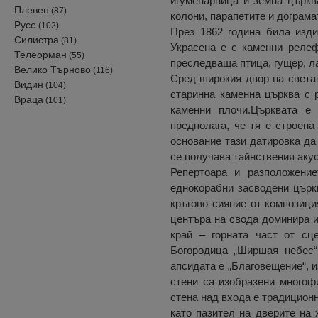
игуменарница и земна църква
Плевен
(87)
колони, парапетите и дограма
Русе
(102)
През 1862 година била изди
Силистра
(81)
Украсена е с каменни релеф
Телеорман
(55)
преследваща птица, гущер, ла
Велико Търново
(116)
Сред широкия двор на светат
Видин
(104)
старинна каменна църква с р
Враца
(101)
каменни плочи.Църквата е 
предполага, че тя е строена
основание тази датировка да 
се получава тайнствения акус
Репертоара и разположение
еднокорабни засводени църкв
кръгово сияние от композици
центъра на свода доминира и
край – горната част от сц
Богородица „Ширшая небес“
апсидата е „Благовещение“, и
стени са изобразени многофи
стена над входа е традиционн
като пазител на дверите на 