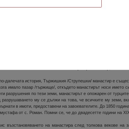
рок Илия”, Тържишки (Струпешки)
ророк Илия” се намира в северната част на рида Гола глава в 
Разположен е в живописна местност край река Искър, на около
по-далечата история, Тържишкия /Струпешки/ манастир е същес
кога имало пазар /тържище/, откъдето манастирът носи името с
други разрушения по тези земи, манастирът е опожарен от турцит
 разрушаването му се дължи на това, че всичките му земи, вк
върнати в имоти, предоставени на завоевателите. До 1850 година
устафа от с. Роман. Помни се, че до двадесетте години на XI
ис възстановяването на манастира след толкова векове на з