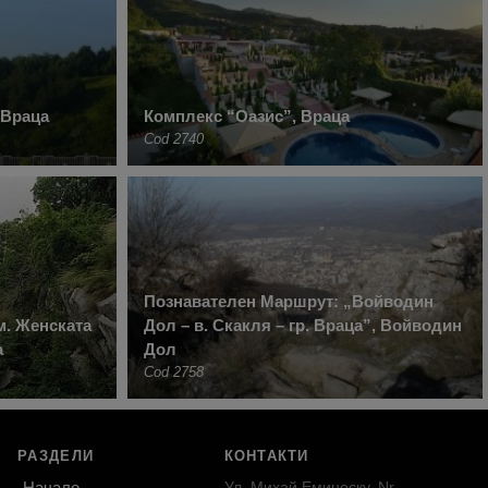
 Враца
Комплекс “Оазис”, Враца
Cod 2740
Познавателен Маршрут: „Войводин
 м. Женската
Дол – в. Скакля – гр. Враца”, Войводин
а
Дол
Cod 2758
РАЗДЕЛИ
КОНТАКТИ
Начало
Ул. Михай Еминеску, Nr.