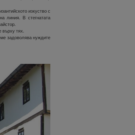
изантийското изкуство с
на линия. В стегнатата
майстор.
е върху тях.
реме задоволява нуждите