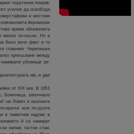
крият порутения покрив.
ого усилия да освободи
арамустафови и местния
р ловчанлията йеромонах
 това време обновената
о малко по-късно. Но в
ва било вече факт и то
кто главният Черепишки
алко пре­късване между
 намирали убежище ре­
рхитектурата им, и две
ойки от XIX век. В 1851
с. Боженица, започнало
и“ на Ловеч и околните
о-кратки или по-дълги
ан в паметния надпис в
риземието й се намират
ки килии, гостни стаи,