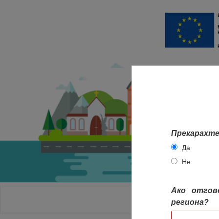
Прекарахте
Да
Не
Ако отгов
НАЧАЛО
региона?