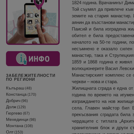
1824 година. Врачанинът Дим
Той съумял да привлече към
земите на стария манастир.
аянин да възстанови манасти
Паисий и била изградена жи
обител е била предоставена
началото на 50-те години, 
несъмнено е оказало силен 
манастир, така и Струпецки
1859 и 1868 година е живял
волюционерите Васил Левски
Манастирският комплекс се с
ЗАБЕЛЕЖИТЕЛНОСТИ
ПО РЕГИОНИ
черкви – нова и стара.
Кълъраш
Жилищната сграда е една от 
(48)
Констанца
година по времето на игуме
(170)
Добрич
(96)
изграждането на нов жилище
Долж
(129)
села. Главен майстор бил В
Гюргево
(67)
прекъсвания сградата била 
Мехединци
(98)
чердаците с титлата „Архит
Монтана
(108)
хранителния блок и други с
Олт
(153)