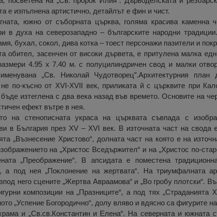
, посветена на „Св. пророк Илия“. Дърводелската и резбарск
та е изпълнена артистично, детайлът е фин и чист.
гната, южно от съборната църква, голяма красива каменна 
и в духа на северозападно – българските народни традиции
мя, бухал, сокол, дива котка – тоест персонажи пазители и пок
а обител, засенчен от високи дървета, е притулена малка едн
азмери 4.95 х 7.40 м. с полуцилиндричен свод и малки отвор
именувана „Св. Николай Чудотворец”.Архитектурния план
 не по-късно от XVI-XVII век, приликата й с църквите при Ка
бъде изтеглена с два века назад във времето. Основите на чер
тичен ефект вътре в нея.
то на стенописната украса на църквата съвпада с изобр
и в България през XV – XVI век. В източната част на свода 
ята „Възнесение Христово“, долната част на която е на източн
зображението на „Христос Вседържител“ и на „Христос по-стар 
ената „Преображение“. В апсидата е поместена традиционн
, а под нея „Поклонение на жертвата“. На триумфалната ар
зпод него сцените „Жертва Авраамова“ и „Во гробу плотски“. В
гурни композиции на „Празниците“, а под тях „Страданията Х
ото „Успение Богородично“, долу вляво и вдясно са фигурите на
храма и „Св.св.Константин и Елена“. На северната и южната с