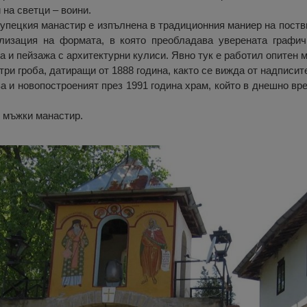
на светци – воини.
упецкия манастир е изпълнена в традиционния маниер на поств
лизация на формата, в която преобладава уверената графич
а и пейзажа с архитектурни кулиси. Явно тук е работил опитен 
три гроба, датиращи от 1888 година, както се вижда от надписит
ва и новопостроеният през 1991 година храм, който в днешно в
щ мъжки манастир.