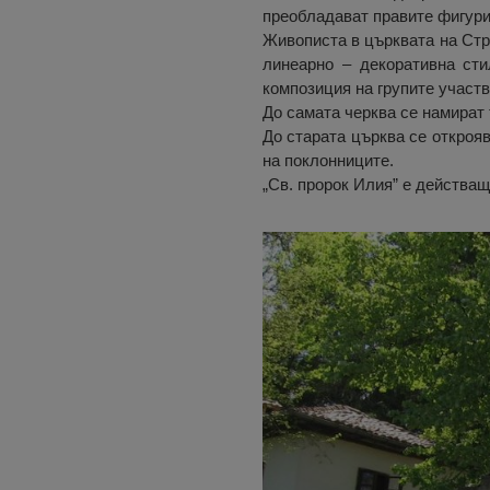
преобладават правите фигури 
Живописта в църквата на Стр
линеарно – декоративна сти
композиция на групите участв
До самата черква се намират 
До старата църква се откроя
на поклонниците.
„Св. пророк Илия” е действа