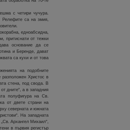
ата обработка на 70-те
чешма с четири чучура.
. Релефите са на змия,
ровители.
окорабна, едноабсидна,
и, притиснати от тежки
 дава основание да се
лотина и Беренде, дават
квата са кухи и от това
аженията на подобните
е разположен Христос в
ата стена, под свода. В
от дните“, а в западния
ата полуфигура на Св.
ка от двете страни на
ърху северната и южната
ристови“. На западната
 „Св. Архангел Михаил“,
тени в първия регистър