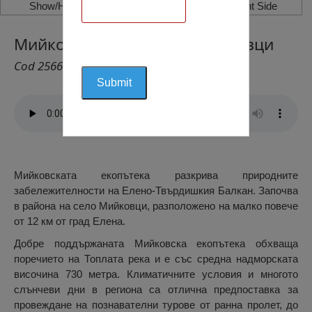
Show/Hide Left Side
Show/Hide Right Side
Мийковска Екопътека, Мийковци
Cod 2566
Мийковската екопътека разкрива природните
забележителности на Елено-Твърдишкия Балкан. Започва
в района на село Мийковци, разположено на малко повече
от 12 км от град Елена.
Добре поддържаната Мийковска екопътека обхваща
поречието на Топлата река и е със средна надморската
височина 730 метра. Климатичните условия и многото
слънчеви дни в региона са отлична предпоставка за
провеждане на познавателни турове от ранна пролет, до