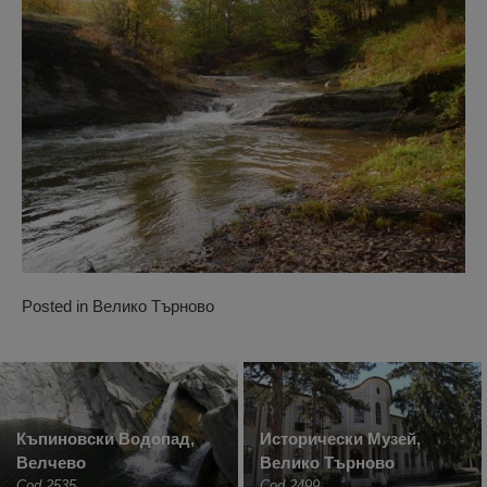
Posted in
Велико Търново
Къпиновски Водопад,
Исторически Музей,
Велчево
Велико Търново
Cod 2535
Cod 2499