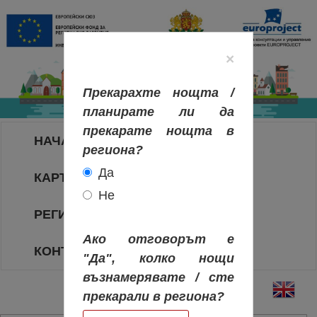
×
Прекарахте нощта /
планирате ли да
прекарате нощта в
НАЧАЛО
региона?
Да
КАРТА НА РЕГИОНИТЕ
Не
РЕГИОНИ
Ако отговорът е
КОНТАКТИ
"Да", колко нощи
възнамерявате / сте
прекарали в региона?