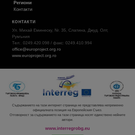
Региони
Контакти
КОНТАКТИ
Ул. Михай Еминеску, Nr. 35, Слатина, Джуд. Олт,
Румъния
Тел:. 0249.420.098 / факс: 0249.410.994
office@europroject.org.ro
www.europroject.org.ro
Съдържанието на тази интернет страница не представлява непременно
официалната позиция на Европейския Съюз.
Отговорност за съдържанието на тази страница носят единствено нейните
автори.
www.interregrobg.eu