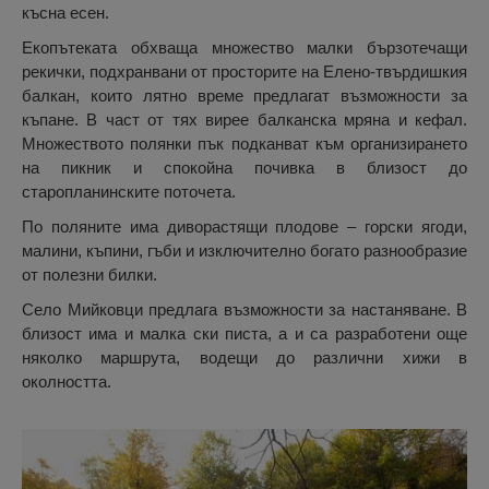
късна есен.
Екопътеката обхваща множество малки бързотечащи
рекички, подхранвани от просторите на Елено-твърдишкия
балкан, които лятно време предлагат възможности за
къпане. В част от тях вирее балканска мряна и кефал.
Множеството полянки пък подканват към организирането
на пикник и спокойна почивка в близост до
старопланинските поточета.
По поляните има диворастящи плодове – горски ягоди,
малини, къпини, гъби и изключително богато разнообразие
от полезни билки.
Село Мийковци предлага възможности за настаняване. В
близост има и малка ски писта, а и са разработени още
няколко маршрута, водещи до различни хижи в
околността.