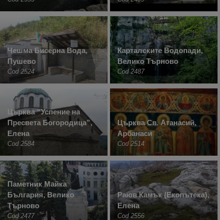
Чешма Бисерна Вода,
Карталските Водопади,
Пушево
Велико Търново
Cod 2524
Cod 2487
Църква “Успение на
Пресвета Богородица”,
Църква Св. Атанасий,
Елена
Арбанаси
Cod 2584
Cod 2514
Паметник Майка
България, Велико
Раюв Камък (Екопътека),
Търново
Елена
Cod 2477
Cod 2556